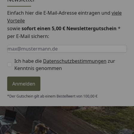
Einfach hier die E-Mail-Adresse eintragen und
viele
Vorteile
sowie
sofort einen 5,00 € Newslettergutschein
*
per E-Mail sichern:
Keine Eingabe erforderlich
Eingabe erforderlich
E-Mail *
Ich habe die
Datenschutzbestimmungen
zur
Kenntnis genommen
Anmelden
*Der Gutschein gilt ab einem Bestellwert von 100,00 €
Trusted Shops