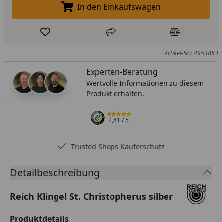
In den Einkaufswagen
In den Einkaufswagen legen
Produkt zur Wunschliste hinzufügen
Teilen
Produkt Ver
Artikel-Nr.: 4953883
Experten-Beratung
Wertvolle Informationen zu diesem
Produkt erhalten.
4,81
/ 5
Trusted Shops Käuferschutz
Detailbeschreibung
Reich Klingel St. Christopherus silber
Produktdetails