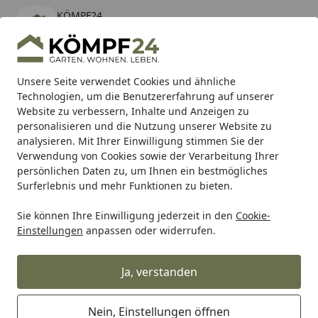
KÖMPF24
Öffnen
Banner schließen
KÖMPF24
kostenlos - Im App Store
Alle Produkte
Mein Konto
Wunschl
Eink
Unsere Seite verwendet Cookies und ähnliche
Technologien, um die Benutzererfahrung auf unserer
Hotline
4,81
/ 5
Suchen
Website zu verbessern, Inhalte und Anzeigen zu
personalisieren und die Nutzung unserer Website zu
analysieren. Mit Ihrer Einwilligung stimmen Sie der
Karibu Pools inkl. gratis Sandfilteranlage & Pool-
Verwendung von Cookies sowie der Verarbeitung Ihrer
Starterset (Gesamtwert bis 468,99€)
persönlichen Daten zu, um Ihnen ein bestmögliches
Surferlebnis und mehr Funktionen zu bieten.
Sie können Ihre Einwilligung jederzeit in den
Cookie-
Auto & Zweirad
Fahrradzubehör & Fahrradbedarf
Zubeh
Einstellungen
anpassen oder widerrufen.
Startseite
Reich Klingel St. Christopherus
silber
Ja, verstanden
Nein, Einstellungen öffnen