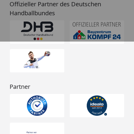
Offizieller Partner des Deutschen
Handballbundes
Partner