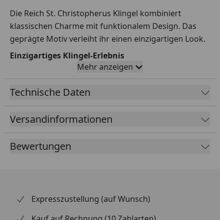
Die Reich St. Christopherus Klingel kombiniert
klassischen Charme mit funktionalem Design. Das
geprägte Motiv verleiht ihr einen einzigartigen Look.
Einzigartiges Klingel-Erlebnis
Mehr anzeigen
Dank des integrierten Trillerwerks bietet die Klingel
ein unverwechselbares Sound-Erlebnis.
Technische Daten
Langlebige Konstruktion
Versandinformationen
Gefertigt aus hochwertigen Materialien wie
Kunststoff und Stahl, sorgt sie für langanhaltende
Haltbarkeit.
Bewertungen
Expresszustellung (auf Wunsch)
Kauf auf Rechnung (10 Zahlarten)