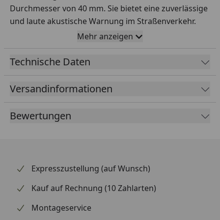
Durchmesser von 40 mm. Sie bietet eine zuverlässige
und laute akustische Warnung im Straßenverkehr.
Mehr anzeigen
Design und Befestigung
Erhältlich in farblich sortierter Ausführung, lässt sich
Technische Daten
die Klingel mit der mitgelieferten Schelle einfach an
jedem Lenker mit einem Durchmesser von 22,2 mm
Versandinformationen
montieren.
Material und Farbgebung
Bewertungen
Hergestellt aus Aluminium, kombiniert sie
Langlebigkeit mit einem stilvollen Design in farblich
sortiert, ergänzt durch blaue und silberne
Farbakzente.
Expresszustellung (auf Wunsch)
Kauf auf Rechnung (10 Zahlarten)
Montageservice