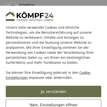
KÖMPF24
Öffnen
Banner schließen
KÖMPF24
kostenlos - Im App Store
Alle Produkte
Mein Konto
Wunschl
Eink
Unsere Seite verwendet Cookies und ähnliche
Technologien, um die Benutzererfahrung auf unserer
Hotline
4,81
/ 5
Suchen
Website zu verbessern, Inhalte und Anzeigen zu
personalisieren und die Nutzung unserer Website zu
analysieren. Mit Ihrer Einwilligung stimmen Sie der
Karibu Pools inkl. gratis Sandfilteranlage & Pool-
Verwendung von Cookies sowie der Verarbeitung Ihrer
Starterset (Gesamtwert bis 468,99€)
persönlichen Daten zu, um Ihnen ein bestmögliches
Surferlebnis und mehr Funktionen zu bieten.
Sie können Ihre Einwilligung jederzeit in den
Cookie-
Auto & Zweirad
Fahrradzubehör & Fahrradbedarf
Zubeh
Einstellungen
anpassen oder widerrufen.
Startseite
Reich Klingel Eddy farblich sortiert
Ja, verstanden
Nein, Einstellungen öffnen