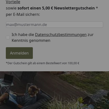
Vorteile
sowie
sofort einen 5,00 € Newslettergutschein
*
per E-Mail sichern:
Keine Eingabe erforderlich
Eingabe erforderlich
E-Mail *
Ich habe die
Datenschutzbestimmungen
zur
Kenntnis genommen
Anmelden
*Der Gutschein gilt ab einem Bestellwert von 100,00 €
Trusted Shops
4,81
/ 5