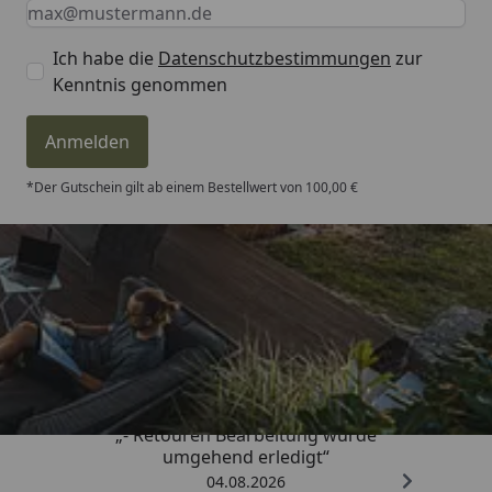
Keine Eingabe erforderlich
Eingabe erforderlich
E-Mail *
Ich habe die
Datenschutzbestimmungen
zur
Kenntnis genommen
Anmelden
*Der Gutschein gilt ab einem Bestellwert von 100,00 €
Trusted Shops
4,81
/ 5
„- Retouren Bearbeitung wurde
umgehend erledigt“
04.08.2026