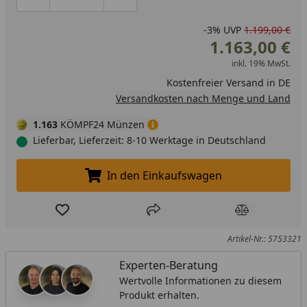
Produktmenge um eins verringern
Produktmenge manuell eingeben
Produktmenge um eins erhöhen
-3%
UVP
1.199,00 €
1.163,00 €
inkl. 19% MwSt.
Kostenfreier Versand in DE
Versandkosten nach Menge und Land
1.163
KÖMPF24 Münzen
Lieferbar, Lieferzeit: 8-10 Werktage in Deutschland
In den Einkaufswagen
In den Einkaufswagen legen
Produkt zur Wunschliste hinzufügen
Teilen
Produkt Ver
Artikel-Nr.: 5753321
Experten-Beratung
Wertvolle Informationen zu diesem
Produkt erhalten.