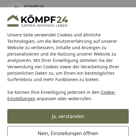
KÖMPF24
Öffnen
Banner schließen
KÖMPF24
kostenlos - Im App Store
Alle Produkte
Mein Konto
Wunschl
Eink
Unsere Seite verwendet Cookies und ähnliche
Technologien, um die Benutzererfahrung auf unserer
Hotline
4,81
/ 5
Suchen
Website zu verbessern, Inhalte und Anzeigen zu
personalisieren und die Nutzung unserer Website zu
analysieren. Mit Ihrer Einwilligung stimmen Sie der
Karibu Pools inkl. gratis Sandfilteranlage & Pool-
Verwendung von Cookies sowie der Verarbeitung Ihrer
Starterset (Gesamtwert bis 468,99€)
persönlichen Daten zu, um Ihnen ein bestmögliches
Surferlebnis und mehr Funktionen zu bieten.
Sie können Ihre Einwilligung jederzeit in den
Cookie-
Tierbedarf & Tiernahrung
Aquaristikbedarf
Aquarien fü
Einstellungen
anpassen oder widerrufen.
Startseite
Red Sea MAX NANO Peninsula G2
mit Schrank Aquarium mit Schrank
Ja, verstanden
Nein, Einstellungen öffnen