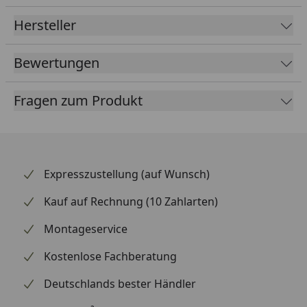
Beleuchtung ; REEF-SPEC Filtration -
Eiweißabschäumer, der den Großteil der von
Hersteller
Aquarienbewohnern prozuzierten Abfälle entfern
und das Wasser gründlich mit Sauerstoff anreichert.
Bewertungen
REEF-SPEC Umwälzung der entscheidend ist, um
Korallen und andere sessile Wirbellose mit den für
Fragen zum Produkt
das Wachstum notwendigen Nährstoffen und
Mineralien zu versorgen.
Expresszustellung (auf Wunsch)
Kauf auf Rechnung (10 Zahlarten)
Montageservice
Kostenlose Fachberatung
Deutschlands bester Händler