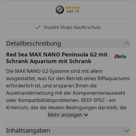
4,81
/ 5
Trusted Shops Käuferschutz
Detailbeschreibung
Red Sea MAX NANO Peninsula G2 mit
Schrank Aquarium mit Schrank
Die MAX NANO G2-Systeme sind mit allem
ausgestattet, was für den Betrieb eines Riffaquariums
erforderlich ist, und ersparen Ihnen die
Auseinandersetzung mit der Komponentenauswahl
oder Kompatibilitätsproblemen. REEF-SPEC - ein
Kriterium, das die idealen Bedingungen darstellt, die
in einem Aquarium erforderlich sind, um die
Mehr anzeigen
Gesundheit der Korallen zu erhalten un das
Korallenwachstum aller Art zu optimieren. REEF-SPEC
Inhaltsangaben