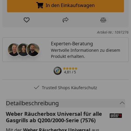
In den Einkaufswagen
In den Einkaufswagen legen
Produkt zur Wunschliste hinzufügen
Teilen
Produkt Ver
Artikel-Nr.: 1097276
Experten-Beratung
Wertvolle Informationen zu diesem
Produkt erhalten.
4,81
/ 5
Trusted Shops Käuferschutz
Detailbeschreibung
Weber Räucherbox Universal für alle
Gasgrills ab Q200/2000-Serie (7576)
Mit der
Weber Räucherbox Universal
aus