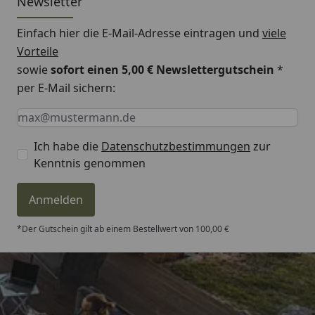
Newsletter
Einfach hier die E-Mail-Adresse eintragen und
viele
Vorteile
sowie
sofort einen 5,00 € Newslettergutschein
*
per E-Mail sichern:
Keine Eingabe erforderlich
Eingabe erforderlich
E-Mail *
Ich habe die
Datenschutzbestimmungen
zur
Kenntnis genommen
Anmelden
*Der Gutschein gilt ab einem Bestellwert von 100,00 €
Trusted Shops