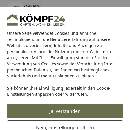
KÖMPF24
Öffnen
Banner schließen
KÖMPF24
kostenlos - Im App Store
Alle Produkte
Mein Konto
Wunschl
Eink
Unsere Seite verwendet Cookies und ähnliche
Technologien, um die Benutzererfahrung auf unserer
Hotline
4,81
/ 5
Suchen
Website zu verbessern, Inhalte und Anzeigen zu
personalisieren und die Nutzung unserer Website zu
analysieren. Mit Ihrer Einwilligung stimmen Sie der
Karibu Pools inkl. gratis Sandfilteranlage & Pool-
Verwendung von Cookies sowie der Verarbeitung Ihrer
Starterset (Gesamtwert bis 468,99€)
persönlichen Daten zu, um Ihnen ein bestmögliches
Surferlebnis und mehr Funktionen zu bieten.
Sie können Ihre Einwilligung jederzeit in den
Cookie-
Grill
Grillzubehör
Räuchern & Smoken
Räucherschnec
Einstellungen
anpassen oder widerrufen.
Startseite
Weber Räucherbox Universal für
alle Gasgrills ab Q200/2000-Serie
Ja, verstanden
(7576)
Nein, Einstellungen öffnen