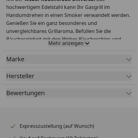
hochwertigem Edelstahl kann Ihr Gasgrill im
Handumdrehen in einen Smoker verwandelt werden.
Genießen Sie ein ganz besonderes und
unvergleichbares Grillaroma. Befüllen Sie die
Räuchereinheit mit den Weber-Räucherchips und
Mehr anzeigen
stellen Sie die Box einfach auf den Grillrost und
verleihen Sie dem Grillgut die passende fruchtige,
Marke
herbe, würzige oder kräftig rauchige Aromanote.
Hersteller
Bewertungen
Expresszustellung (auf Wunsch)