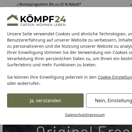
Bonusprogramm: Bis zu 25 % Rabatt*
Hotline
07051 / 9 22 22
4,81
/ 5
Mo-Fr. 8-16 Uhr
25.988 Bewertungen
Unsere Seite verwendet Cookies und ähnliche Technologien, u
Alle Produkte
Highlights
Tipps & Tricks
Alle Produkte
Benutzererfahrung auf unserer Website zu verbessern, Inhalt
zu personalisieren und die Nutzung unserer Website zu analys
Ihrer Einwilligung stimmen Sie der Verwendung von Cookies s
Grill
Gasgrill
Holzkohlegrill
Elektrogrill
Pelletgr
Verarbeitung Ihrer persönlichen Daten zu, um Ihnen ein best
Surferlebnis und mehr Funktionen zu bieten.
Karibu Pools inkl. gra
Sie können Ihre Einwilligung jederzeit in den
Cookie-Einstellu
oder widerrufen.
Dein Traumpool im Sorglos-Paket: F
Ja, verstanden
Nein, Einstellun
Grill
Weber Rad mit Einsatz Holzkohle 2015 (65144)
Startseite
Datenschutz
Impressum