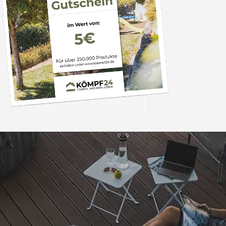
Trusted Shops
„Super,leicht und ha
seine Funkti
4,81
/ 5
09.08.202
25.988 Bewertungen