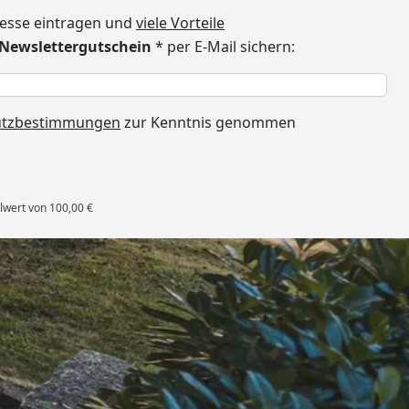
dresse eintragen und
viele Vorteile
€ Newslettergutschein
* per E-Mail sichern:
h
utzbestimmungen
zur Kenntnis genommen
lwert von 100,00 €