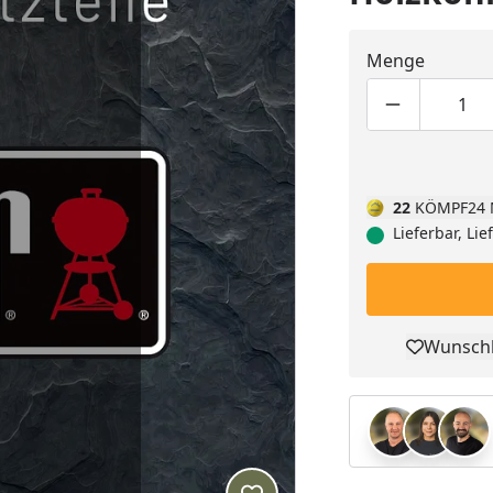
Menge
Produktmen
Pro
22
KÖMPF24 
Lieferbar, Li
Wunschl
Pro