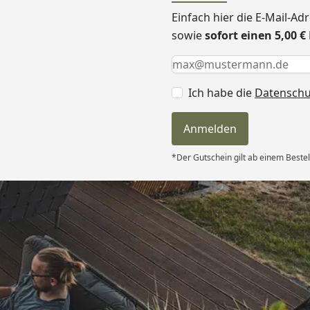
Einfach hier die E-Mail-A
sowie
sofort einen 5,00 
Keine Eingabe erforderlic
Eingabe erforderlich
E-Mail *
Ich habe die
Datensch
Anmelden
*Der Gutschein gilt ab einem Bestel
Versand
ndlich,macht
on “
6