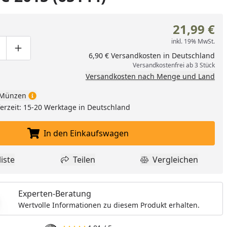
21,99 €
inkl. 19% MwSt.
ge um eins verringern
duktmenge manuell eingeben
Produktmenge um eins erhöhen
6,90 € Versandkosten in Deutschland
Versandkostenfrei ab 3 Stück
Versandkosten nach Menge und Land
Münzen
eferzeit: 15-20 Werktage in Deutschland
In den Einkaufswagen
In den Einkaufswagen legen
iste
Teilen
Vergleichen
dukt zur Wunschliste hinzufügen
Teilen
Produkt Vergle
Experten-Beratung
Wertvolle Informationen zu diesem Produkt erhalten.