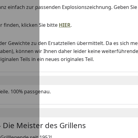
anz einfach zur passenden Explosionszeichnung. Geben Si
 finden, klicken Sie bitte
HIER
.
Gewichte zu den Ersatzteilen übermittelt. Da es sich me
haben), können wir Ihnen daher leider keine weiterführend
nalen Teils in ein neues originales Teil.
Teile. 100% passgenau.
 Die Meister des Grillens
Grilllegende seit 1952!