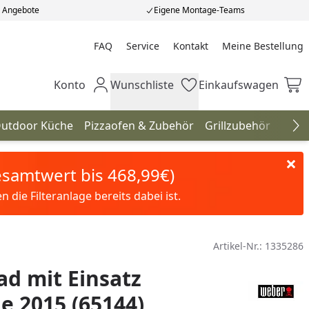
e Angebote
Eigene Montage-Teams
FAQ
Service
Kontakt
Meine Bestellung
Meine Bestellung
Konto
Wunschliste
Einkaufswagen
Mein Konto
Wunschliste
Einkaufswagen
utdoor Küche
Pizzaofen & Zubehör
Grillzubehör
Gril
Na
Gesamtwert bis 468,99€)
die Filteranlage bereits dabei ist.
Artikel-Nr.:
1335286
d mit Einsatz
e 2015 (65144)