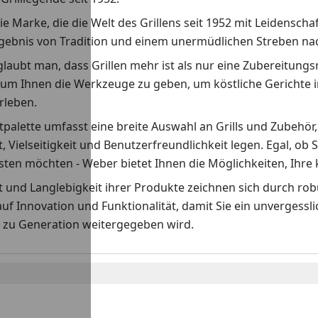
ie Marke, die die Welt des Grillens seit 1952 mit Leidenscha
rgebnis von Tradition und einem unermüdlichen Streben nach
laubt man, dass Grillen mehr ist als nur eine Zubereitungs
 um Ihnen die Werkzeuge zu geben, um köstliche Gerichte i
erleben.
palette umfasst eine breite Auswahl an Grills und Zubehör,
t, Vielseitigkeit und Benutzerfreundlichkeit legen. Egal, ob S
ten möchten - Weber bietet Ihnen die Möglichkeiten, Ihre k
ät und Langlebigkeit ihrer Produkte zeichnen sich durch r
auf Innovation und Funktionalität, damit Sie ein unvergess
 zu Generation weitergegeben wird.