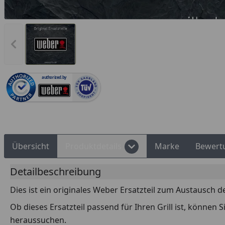
Rechnungskauf
Montageservice
Vorheriges Bild anzeigen
authorized.by
Übersicht
Produktdetails
Marke
Bewert
Detailbeschreibung
Dies ist ein originales Weber Ersatzteil zum Austausch d
Ob dieses Ersatzteil passend für Ihren Grill ist, können
heraussuchen.