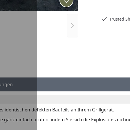
Produkt zur Wunschliste hi
Deutschlands bester Händler
Trusted S
Nächstes Bild anzeigen
ungen
es identischen defekten Bauteils an Ihrem Grillgerät.
 Sie ganz einfach prüfen, indem Sie sich die Explosionszeich