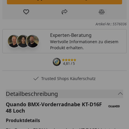
In den Einkaufswagen legen
Produkt zur Wunschliste hinzufügen
Teilen
Produkt Ver
Artikel-Nr.: 5576036
Experten-Beratung
Wertvolle Informationen zu diesem
Produkt erhalten.
4,81
/ 5
Trusted Shops Käuferschutz
Detailbeschreibung
Quando BMX-Vorderradnabe KT-D16F
48 Loch
Produktdetails