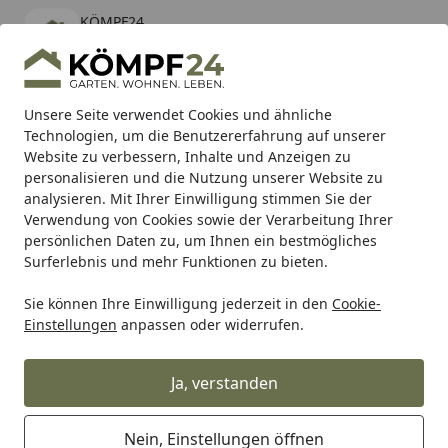
KÖMPF24
Öffnen
Banner schließen
KÖMPF24
kostenlos - Im App Store
Alle Produkte
Mein Konto
Wunschl
Eink
Unsere Seite verwendet Cookies und ähnliche
Technologien, um die Benutzererfahrung auf unserer
Hotline
4,81
/ 5
Suchen
Website zu verbessern, Inhalte und Anzeigen zu
personalisieren und die Nutzung unserer Website zu
analysieren. Mit Ihrer Einwilligung stimmen Sie der
Karibu Pools inkl. gratis Sandfilteranlage & Pool-
Verwendung von Cookies sowie der Verarbeitung Ihrer
Starterset (Gesamtwert bis 468,99€)
persönlichen Daten zu, um Ihnen ein bestmögliches
Surferlebnis und mehr Funktionen zu bieten.
Sie können Ihre Einwilligung jederzeit in den
Cookie-
Quando BMX-Vorderradnabe KT-D16F 48 Loch
Einstellungen
anpassen oder widerrufen.
Startseite
Quando BMX-Vorderradnabe KT-
D16F 48 Loch
Ja, verstanden
Nein, Einstellungen öffnen