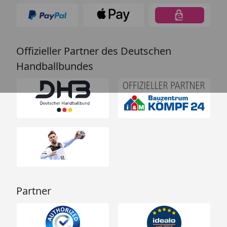
Offizieller Partner des Deutschen
Handballbundes
Partner