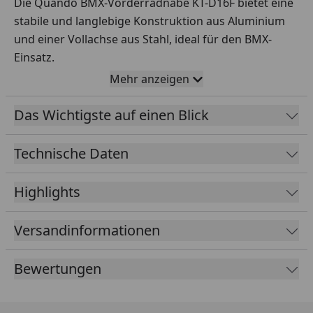
Die Quando BMX-Vorderradnabe KT-D16F bietet eine
stabile und langlebige Konstruktion aus Aluminium
und einer Vollachse aus Stahl, ideal für den BMX-
Einsatz.
Mehr anzeigen
Technische Merkmale
Mit einer Einbaubreite von 100 mm und einem
Das Wichtigste auf einen Blick
Gewicht von nur 261 g bietet sie optimale
Voraussetzungen für einen sportlichen Einsatz. Die
Technische Daten
Nabenkonstruktion erlaubt eine effiziente
Übersetzung von Kraft und ist mit 48
Highlights
Speichenlöchern kompatibel.
Versandinformationen
Bewertungen