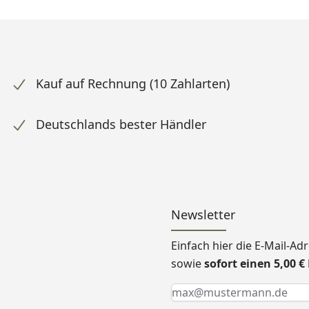
Kauf auf Rechnung (10 Zahlarten)
Deutschlands bester Händler
Newsletter
Einfach hier die E-Mail-A
sowie
sofort einen 5,00 
Keine Eingabe erforderlic
Eingabe erforderlich
E-Mail *