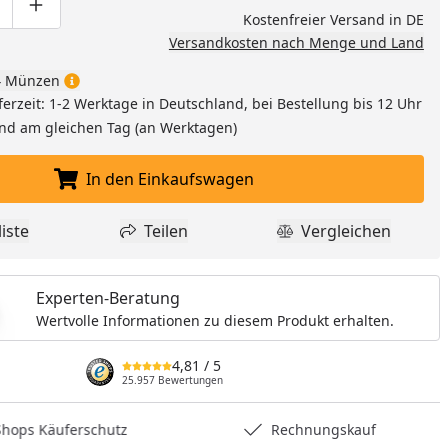
nzufügen
ge um eins verringern
duktmenge manuell eingeben
Produktmenge um eins erhöhen
Kostenfreier Versand in DE
Versandkosten nach Menge und Land
 Münzen
ferzeit: 1-2 Werktage in Deutschland, bei Bestellung bis 12 Uhr
and am gleichen Tag (an Werktagen)
In den Einkaufswagen
In den Einkaufswagen legen
iste
Teilen
Vergleichen
dukt zur Wunschliste hinzufügen
Teilen
Produkt Vergle
Experten-Beratung
Wertvolle Informationen zu diesem Produkt erhalten.
4,81
/ 5
25.957 Bewertungen
hops Käuferschutz
Rechnungskauf