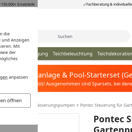
150.000+ Ersatzteile
Fachberatung & individuell
m die
Suche
e und Anzeigen
ieren. Mit
owie der
lege & Teichreinigung
Teichbeleuchtung
Teichdekoratio
mögliches
tis Sandfilteranlage & Pool-Starterset (
ngen
anpassen
ilter&Pflege gratis! Ausgenommen sind Sparsets, bei denen 
gen öffnen
ungspumpen
Bewässerungspumpen
Pontec Steuerung für Ga
Pontec S
Gartenp