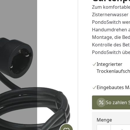
Zum komfortablen
Zisternenwasser
PondoSwitch wer
Handumdrehen aut
Montage, die Bed
Kontrolle des Bet
PondoSwitch über
Integrierter
Trockenlaufsc
Eingebautes 
So zahlen 
Menge