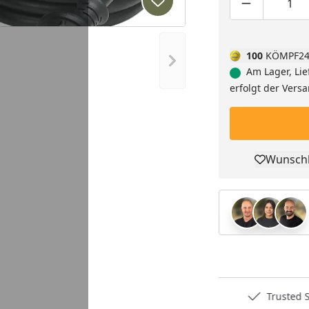
Produkt zur Wunschliste hi
Produktmen
Pro
100
KÖMPF24
Nächstes Bild anzeigen
Am Lager, Lie
erfolgt der Vers
Wunschl
Pro
Deutschlands bester Händler
Trusted S