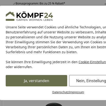
Bonusprogramm: Bis zu 25 % Rabatt*
Hotline
07051 / 9 22 22
4,81
/ 5
Mo-Fr. 8-16 Uhr
25.957 Bewertungen
Unsere Seite verwendet Cookies und ähnliche Technologien, u
Alle Produkte
Highlights
Tipps & Tricks
Alle Produkte
Benutzererfahrung auf unserer Website zu verbessern, Inhalt
zu personalisieren und die Nutzung unserer Website zu analys
Ihrer Einwilligung stimmen Sie der Verwendung von Cookies s
Teich
Teichbau
Teichfilter
Teichpumpe
Teichpf
Verarbeitung Ihrer persönlichen Daten zu, um Ihnen ein best
Surferlebnis und mehr Funktionen zu bieten.
Karibu Pools inkl. gra
Sie können Ihre Einwilligung jederzeit in den
Cookie-Einstellu
oder widerrufen.
Dein Traumpool im Sorglos-Paket: F
Ja, verstanden
Nein, Einstellun
Teich
Teichpumpe
Bewässerungspumpen & Entwässer
Startseite
Datenschutz
Impressum