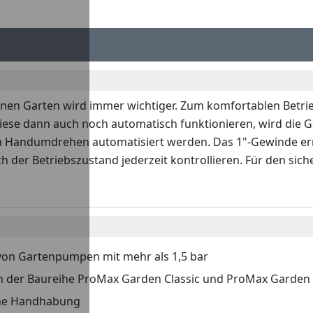
nen Garten wird immer wichtiger. Zum komfortablen Betri
ese dann auch noch automatisch funktionieren, wird die G
 Handumdrehen automatisiert werden. Das 1"-Gewinde ermö
h der Betriebszustand jederzeit kontrollieren. Für den sic
von Gartenpumpen mit mehr als 1,5 bar
 der Baureihe ProMax Garden Classic und ProMax Garden
che Handhabung