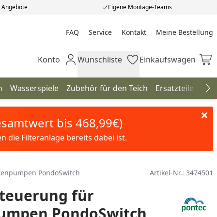
e Angebote
Eigene Montage-Teams
FAQ
Service
Kontakt
Meine Bestellung
Meine Bestellung
Konto
Wunschliste
Einkaufswagen
Mein Konto
Wunschliste
Einkaufswagen
n
Wasserspiele
Zubehör für den Teich
Ersatzteile
Neu
Na
Gesamtwert bis 468,99€)
die Filteranlage bereits dabei ist.
rtenpumpen PondoSwitch
Artikel-Nr.:
3474501
teuerung für
umpen PondoSwitch