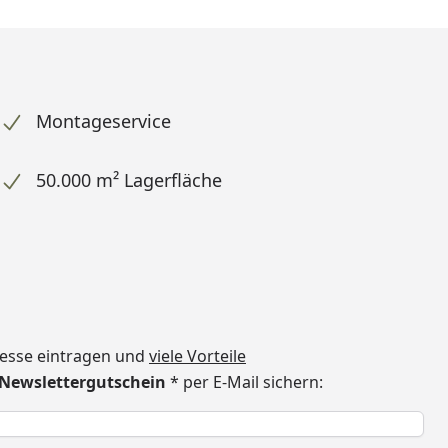
Montageservice
50.000 m² Lagerfläche
dresse eintragen und
viele Vorteile
€ Newslettergutschein
* per E-Mail sichern:
h