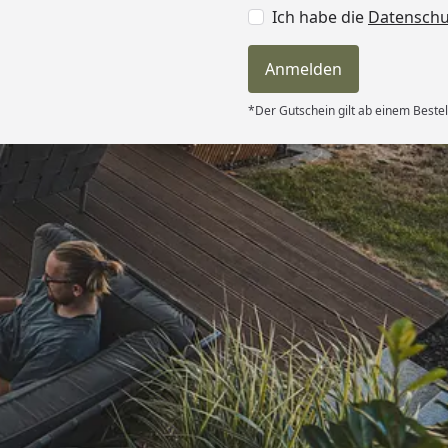
Ich habe die
Datensch
Anmelden
*Der Gutschein gilt ab einem Bestel
Versand
itung wurde
edigt“
6
Akzeptierte Zahlungsa