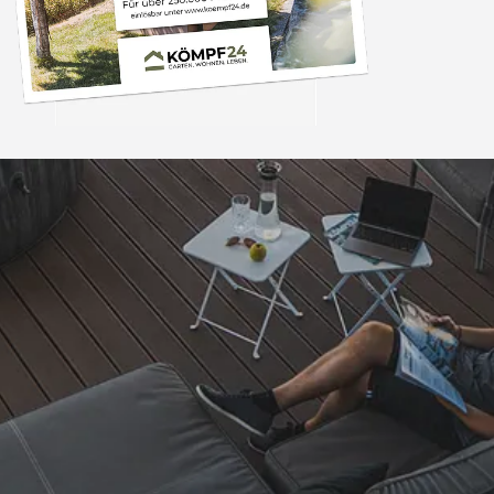
Trusted Shops
„- Retouren Bearbe
umgehend erl
4,81
/ 5
04.08.202
25.957 Bewertungen
Auszeichnungen