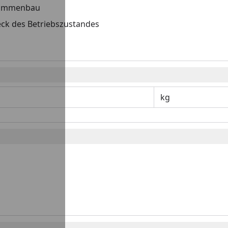
usammenbau
k des Betriebszustandes
kg