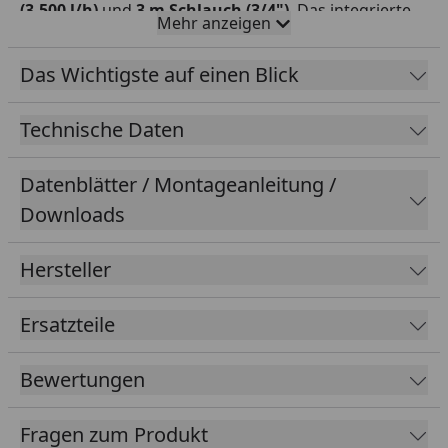
(3.500 l/h)
und
3 m Schlauch (3/4")
. Das integrierte
Mehr anzeigen
UVC-Vorklärgerät (11 W)
befreit effektiv von
Schwebealgen und Trübstoffen. In Kombination mit
Das Wichtigste auf einen Blick
dem
Durchlauffilter
mit mehreren Filtermedien
bietet das Set eine
Klarwassergarantie
. Dank einer
Technische Daten
Verschmutzungsgradanzeige
und
Bodenablauf
ist
die
Filterwartung
einfach
und problemlos erledigt.
Datenblätter / Montageanleitung /
Downloads
Hersteller
Ersatzteile
Bewertungen
Fragen zum Produkt