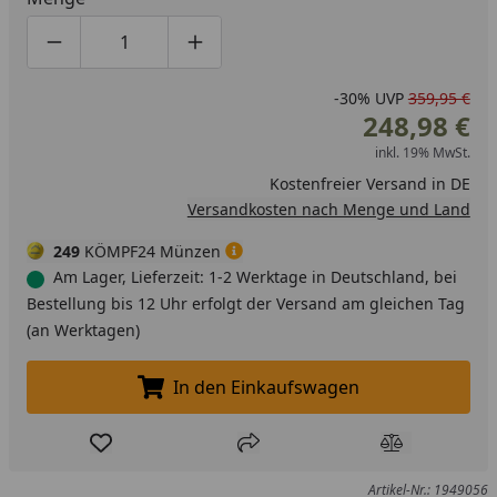
Produktmenge um eins verringern
Produktmenge manuell eingeben
Produktmenge um eins erhöhen
-30%
UVP
359,95 €
248,98 €
inkl. 19% MwSt.
Kostenfreier Versand in DE
Versandkosten nach Menge und Land
249
KÖMPF24 Münzen
Am Lager, Lieferzeit: 1-2 Werktage in Deutschland, bei
Bestellung bis 12 Uhr erfolgt der Versand am gleichen Tag
(an Werktagen)
In den Einkaufswagen
In den Einkaufswagen legen
Produkt zur Wunschliste hinzufügen
Teilen
Produkt Ver
Artikel-Nr.: 1949056