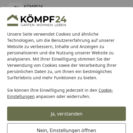
KÖMPF24
Öffnen
Banner schließen
KÖMPF24
kostenlos - Im App Store
Alle Produkte
Mein Konto
Wunschl
Eink
Unsere Seite verwendet Cookies und ähnliche
Technologien, um die Benutzererfahrung auf unserer
Hotline
4,81
/ 5
Suchen
Website zu verbessern, Inhalte und Anzeigen zu
personalisieren und die Nutzung unserer Website zu
analysieren. Mit Ihrer Einwilligung stimmen Sie der
Karibu Pools inkl. gratis Sandfilteranlage & Pool-
Verwendung von Cookies sowie der Verarbeitung Ihrer
Starterset (Gesamtwert bis 468,99€)
persönlichen Daten zu, um Ihnen ein bestmögliches
Surferlebnis und mehr Funktionen zu bieten.
Sie können Ihre Einwilligung jederzeit in den
Cookie-
Teich
Teichfilter
Mehrkammerfilter für den Teich
Ponte
Einstellungen
anpassen oder widerrufen.
Startseite
Pontec Durchlauffilter MultiClear
Set 15000
Ja, verstanden
Nein, Einstellungen öffnen