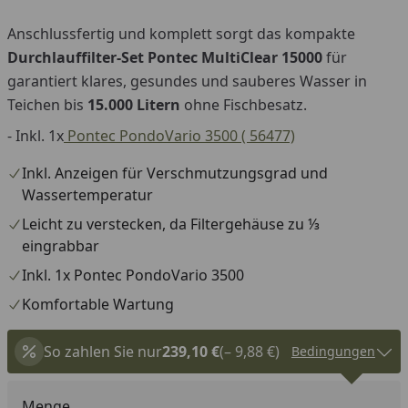
Anschlussfertig und komplett sorgt das kompakte
Durchlauffilter-Set Pontec MultiClear 15000
für
garantiert klares, gesundes und sauberes Wasser in
Teichen bis
15.000 Litern
ohne Fischbesatz.
- Inkl. 1x
Pontec PondoVario 3500 ( 56477)
Inkl. Anzeigen für Verschmutzungsgrad und
Wassertemperatur
Leicht zu verstecken, da Filtergehäuse zu ⅓
eingrabbar
Inkl. 1x Pontec PondoVario 3500
Komfortable Wartung
So zahlen Sie nur
239,10 €
(– 9,88 €)
Bedingungen
Menge