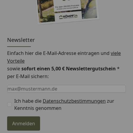
Newsletter
Einfach hier die E-Mail-Adresse eintragen und
viele
Vorteile
sowie
sofort einen 5,00 € Newslettergutschein
*
per E-Mail sichern:
Keine Eingabe erforderlich
Eingabe erforderlich
E-Mail *
Ich habe die
Datenschutzbestimmungen
zur
Kenntnis genommen
Anmelden