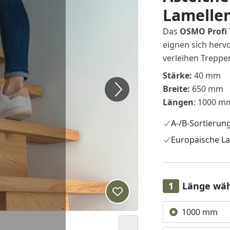
Lamelle
Das
OSMO Profi 
eignen sich her
verleihen Treppe
Stärke:
40 mm
Breite:
650 mm
Längen
: 1000 m
A-/B-Sortierun
Europäische L
Länge wä
Produkt zur Wunschliste hi
Alle anzeigen (4)
1000 mm