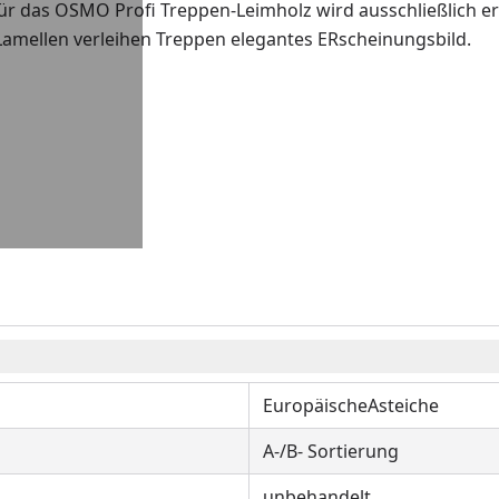
ür das OSMO Profi Treppen-Leimholz wird ausschließlich e
Lamellen verleihen Treppen elegantes ERscheinungsbild.
EuropäischeAsteiche
A-/B- Sortierung
unbehandelt