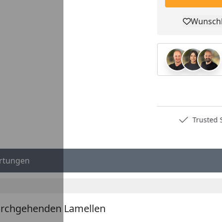
Wunschl
Pro
Deutschlands bester Händler
Trusted S
rtungen
urchgehenden Lamellen