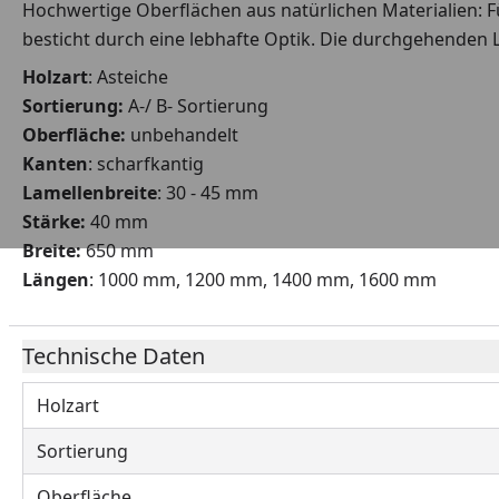
Hochwertige Oberflächen aus natürlichen Materialien: F
besticht durch eine lebhafte Optik. Die durchgehenden 
Holzart
: Asteiche
Sortierung:
A-/ B- Sortierung
Oberfläche:
unbehandelt
Kanten
: scharfkantig
Lamellenbreite
: 30 - 45 mm
Stärke:
40 mm
Breite:
650 mm
Längen
: 1000 mm, 1200 mm, 1400 mm, 1600 mm
Technische Daten
Holzart
Sortierung
Oberfläche