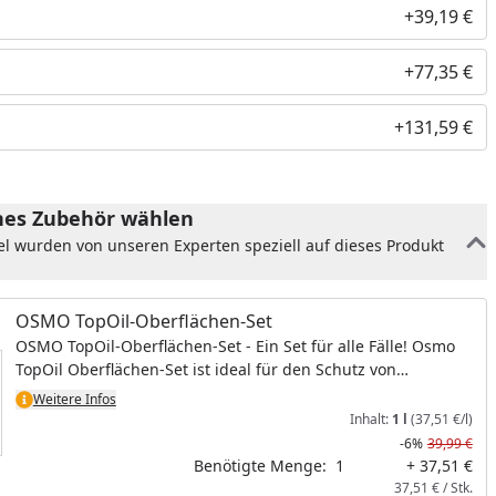
+39,19 €
+77,35 €
+131,59 €
es Zubehör wählen
el wurden von unseren Experten speziell auf dieses Produkt
OSMO TopOil-Oberflächen-Set
OSMO TopOil-Oberflächen-Set - Ein Set für alle Fälle! Osmo
TopOil Oberflächen-Set ist ideal für den Schutz von
Möbeloberflächen und Arbeitsplatten aus Massivholz oder
Weitere Infos
Leimholz (z. B. Küchenarbeitsplatten, Schreibtische, Regale
Inhalt:
1 l
(37,51 €/l)
etc.) im Innenbereich. Ebenfalls geeignet für Kork und OSB.
-6%
39,99 €
Enthalten: TopOil 3058 0,5 l, Spray Cleaner 0,5 l, Hand
Benötigte Menge:
1
+ 37,51 €
Padhalter, Öl-Farben Auftrags-Vlies, Schleifvlies und
37,51 € / Stk.