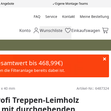
e Angebote
Eigene Montage-Teams
FAQ
Service
Kontakt
Meine Bestellung
Meine Bestellung
Konto
Wunschliste
Einkaufswagen
Mein Konto
Wunschliste
Einkaufswagen
Gesamtwert bis 468,99€)
die Filteranlage bereits dabei ist.
0 x 40 mm
Artikel-Nr.:
6487324
ofi Treppen-Leimholz
e mit durchgehenden