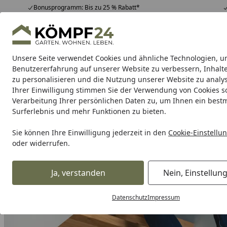
Bonusprogramm: Bis zu 25 % Rabatt*
Hotline
07051 / 9 22 22
4,81
/ 5
Mo-Fr. 8-16 Uhr
25.965 Bewertungen
Unsere Seite verwendet Cookies und ähnliche Technologien, u
Alle Produkte
Highlights
Tipps & Tricks
Alle Produkte
Benutzererfahrung auf unserer Website zu verbessern, Inhalt
zu personalisieren und die Nutzung unserer Website zu analys
Ihrer Einwilligung stimmen Sie der Verwendung von Cookies s
OSMO
Anstriche
Sichtschutz
Terrassen
Boden
Verarbeitung Ihrer persönlichen Daten zu, um Ihnen ein best
Surferlebnis und mehr Funktionen zu bieten.
Karibu Pools inkl. gra
Sie können Ihre Einwilligung jederzeit in den
Cookie-Einstellu
oder widerrufen.
Dein Traumpool im Sorglos-Paket: F
Ja, verstanden
Nein, Einstellun
OSMO
OSMO Leimhölzer
OSMO Profi Leimholz
OSMO P
Startseite
Datenschutz
Impressum