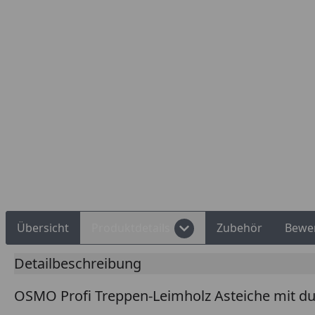
Rechnungskauf
Montageservice
Übersicht
Produktdetails
Zubehör
Bewe
Detailbeschreibung
OSMO Profi Treppen-Leimholz Asteiche mit d