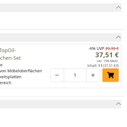
-6%
UVP
39,99 €
opOil-
37,51 €
ächen-Set
inkl. 19% MwSt.
te
Inhalt:
1 l
(37,51 €/l)
 von Möbeloberflächen
eitsplatten
Produktmenge um eins verringe
Produktmenge manuell
Produktmenge 
In den 
ereich