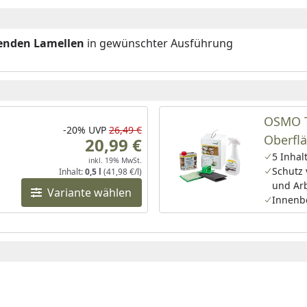
henden Lamellen
in gewünschter Ausführung
OSMO T
-20%
UVP
26,49 €
Oberfl
20,99 €
5 Inhal
inkl. 19% MwSt.
Schutz
Inhalt:
0,5 l
(41,98 €/l)
und Arb
Variante wählen
Innenb