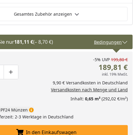
Pflegeanleitung
Gesamtes Zubehör anzeigen
Sie nur
181,11 €
(– 8,70 €)
Bedingungen
-5%
UVP
199,80 €
189,81 €
inkl. 19% MwSt.
ge um eins verringern
duktmenge manuell eingeben
Produktmenge um eins erhöhen
9,90 € Versandkosten in Deutschland
Versandkosten nach Menge und Land
Inhalt:
0,65 m²
(292,02 €/m²)
PF24 Münzen
ferzeit: 2-3 Werktage in Deutschland
In den Einkaufswagen