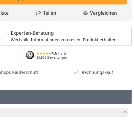
In den Einkaufswagen legen
iste
Teilen
Vergleichen
dukt zur Wunschliste hinzufügen
Teilen
Produkt Vergle
Experten-Beratung
Wertvolle Informationen zu diesem Produkt erhalten.
4,81
/ 5
25.965 Bewertungen
hops Käuferschutz
Rechnungskauf