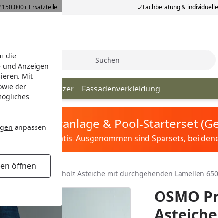
150.000+ Ersatzteile
Fachberatung & individuell
m die
Suche
e und Anzeigen
ieren. Mit
owie der
beläge
Leimhölzer
Fassadenverkleidung
mögliches
tis Sandfilteranlage & Pool-Starterset (
ngen
anpassen
ilter&Pflege gratis! Ausgenommen sind Sparsets, bei denen 
gen öffnen
rofi Treppen-Leimholz Asteiche mit durchgehenden Lamellen 65
OSMO Pr
Asteich