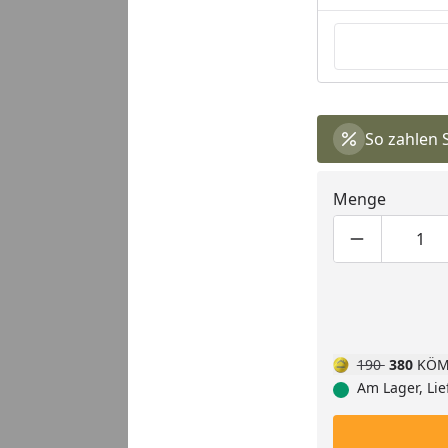
So zahlen 
Menge
Produktmen
Pro
190
380
KÖM
Am Lager, Lie