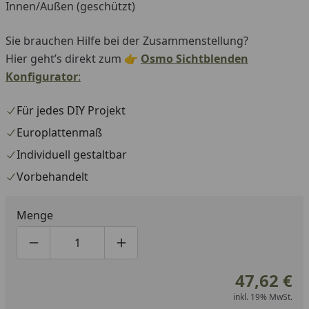
Innen/Außen (geschützt)
Sie brauchen Hilfe bei der Zusammenstellung?
Hier geht’s direkt zum 👉
Osmo Sichtblenden
Konfigurator
:
Für jedes DIY Projekt
Europlattenmaß
Individuell gestaltbar
Vorbehandelt
Menge
Produktmenge um eins verringern
Produktmenge manuell eingeben
Produktmenge um eins erhöhen
47,62 €
inkl. 19% MwSt.