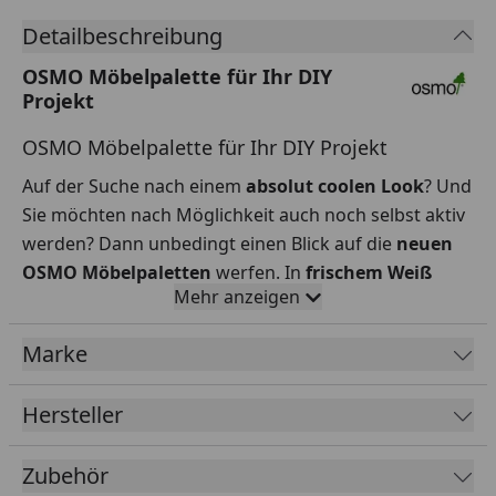
Detailbeschreibung
OSMO Möbelpalette für Ihr DIY
Projekt
OSMO Möbelpalette für Ihr DIY Projekt
Auf der Suche nach einem
absolut coolen Look
? Und
Sie möchten nach Möglichkeit auch noch selbst aktiv
werden? Dann unbedingt einen Blick auf die
neuen
OSMO Möbelpaletten
werfen. In
frischem Weiß
Mehr anzeigen
oder
stylischem Anthrazit
eignen die sich
hervorragend für
traumhafte Lounge-Möbel
,
Marke
Schreibtische, Strandkörbe oder Fahrradständer, die
sonst garantiert keiner hat.
Hersteller
Sie haben leider gerade keine Europalette übrig,
besser noch zwei, drei oder eigentlich gleich ganz
Zubehör
viele? Macht nichts, wir können natürlich