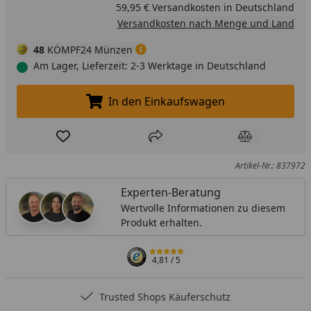
59,95 € Versandkosten in Deutschland
Versandkosten nach Menge und Land
48
KÖMPF24 Münzen
Am Lager, Lieferzeit: 2-3 Werktage in Deutschland
In den Einkaufswagen
In den Einkaufswagen legen
Produkt zur Wunschliste hinzufügen
Teilen
Produkt Ver
Artikel-Nr.: 837972
Experten-Beratung
Wertvolle Informationen zu diesem
Produkt erhalten.
4,81
/ 5
Trusted Shops Käuferschutz