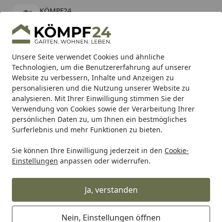
KÖMPF24
Öffnen
Banner schließen
KÖMPF24
kostenlos - Im App Store
Alle Produkte
Mein Konto
Wunschl
Eink
Unsere Seite verwendet Cookies und ähnliche
Technologien, um die Benutzererfahrung auf unserer
Hotline
4,81
/ 5
Suchen
Website zu verbessern, Inhalte und Anzeigen zu
personalisieren und die Nutzung unserer Website zu
analysieren. Mit Ihrer Einwilligung stimmen Sie der
Karibu Pools inkl. gratis Sandfilteranlage & Pool-
Verwendung von Cookies sowie der Verarbeitung Ihrer
Starterset (Gesamtwert bis 468,99€)
persönlichen Daten zu, um Ihnen ein bestmögliches
Surferlebnis und mehr Funktionen zu bieten.
Sie können Ihre Einwilligung jederzeit in den
Cookie-
Fiberdeck
Fiberdeck WPC Zäune
Fiberdeck WPC BOSTO
Einstellungen
anpassen oder widerrufen.
Startseite
OSMO Möbelpalette für Ihr DIY
Projekt
Ja, verstanden
Nein, Einstellungen öffnen