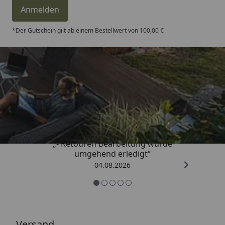
Anmelden
Geeignet
Für den Innen- / und geschützten
Außenbereich
*Der Gutschein gilt ab einem Bestellwert von 100,00 €
HINWEIS:
Die Farbgebung kann je nach
Bildschirmauflösung, Holzart oder auch Helligkeit des
Bildschirms variabel sein.
Trusted Shops
4,81
/ 5
„- Retouren Bearbeitung wurde
umgehend erledigt“
04.08.2026
Versand