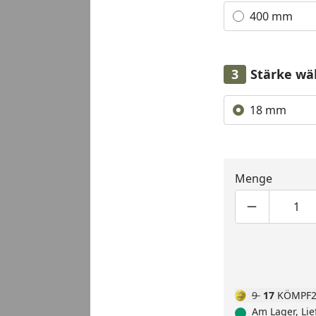
400 mm
Stärke wä
Alle anzeigen (1)
18 mm
Menge
Produktmen
Pro
9
17
KÖMPF2
Am Lager, Lie