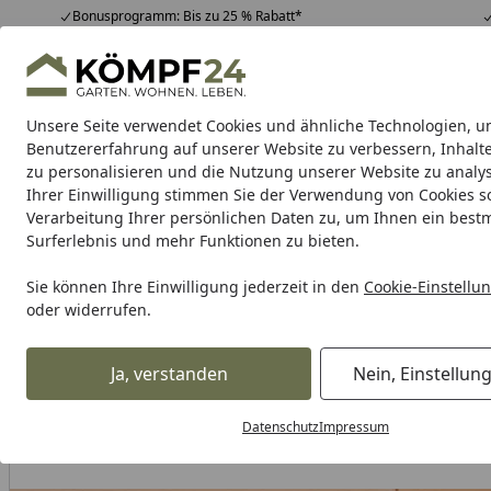
Bonusprogramm: Bis zu 25 % Rabatt*
Hotline
07051 / 9 22 22
4,81
/ 5
Mo-Fr. 8-16 Uhr
25.957 Bewertungen
Unsere Seite verwendet Cookies und ähnliche Technologien, u
Alle Produkte
Highlights
Tipps & Tricks
Alle Produkte
Benutzererfahrung auf unserer Website zu verbessern, Inhalt
zu personalisieren und die Nutzung unserer Website zu analys
Ihrer Einwilligung stimmen Sie der Verwendung von Cookies s
OSMO
Anstriche
Sichtschutz
Terrassen
Boden
Verarbeitung Ihrer persönlichen Daten zu, um Ihnen ein best
Surferlebnis und mehr Funktionen zu bieten.
Karibu Pools inkl. gra
Sie können Ihre Einwilligung jederzeit in den
Cookie-Einstellu
oder widerrufen.
Dein Traumpool im Sorglos-Paket: F
Ja, verstanden
Nein, Einstellun
OSMO
OSMO Leimhölzer
OSMO Hobby Leimholz
OSMO
Startseite
Datenschutz
Impressum