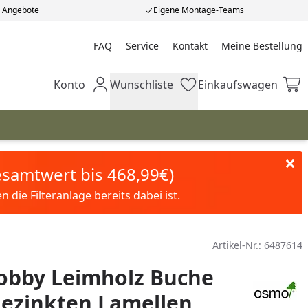
e Angebote
Eigene Montage-Teams
FAQ
Service
Kontakt
Meine Bestellung
Meine Bestellung
Konto
Wunschliste
Einkaufswagen
Mein Konto
Wunschliste
Einkaufswagen
Gesamtwert bis 468,99€)
die Filteranlage bereits dabei ist.
Artikel-Nr.:
6487614
bby Leimholz Buche
gezinkten Lamellen