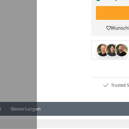
Wunschl
Pro
Deutschlands bester Händler
Trusted S
r
Bewertungen