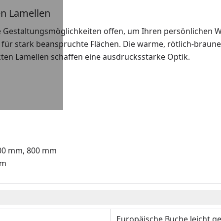
en Lamellen
ge Gestaltungsmöglichkeiten offen, um Ihren persönlichen 
eal für stark beanspruchte Flächen. Die warme, rötlich-bra
kten Lamellen schaffen eine ausdrucksstarke Optik.
00 mm, 800 mm
mm
Europäische Buche leicht g