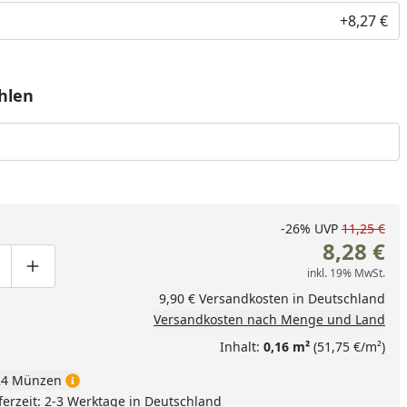
+8,27 €
hlen
-26%
UVP
11,25 €
8,28 €
inkl. 19% MwSt.
ge um eins verringern
duktmenge manuell eingeben
Produktmenge um eins erhöhen
9,90 € Versandkosten in Deutschland
Versandkosten nach Menge und Land
Inhalt:
0,16 m²
(51,75 €/m²)
4 Münzen
ferzeit: 2-3 Werktage in Deutschland