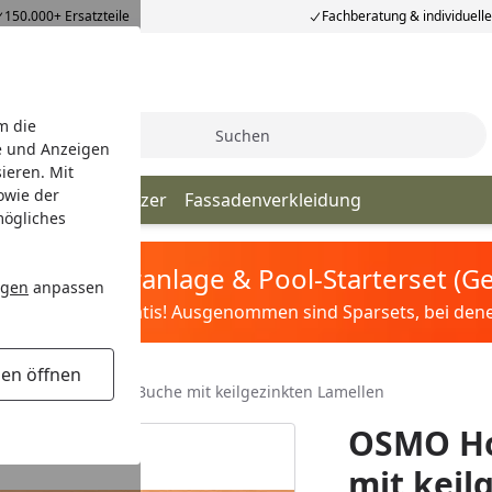
150.000+ Ersatzteile
Fachberatung & individuell
m die
Suche
e und Anzeigen
ieren. Mit
owie der
beläge
Leimhölzer
Fassadenverkleidung
mögliches
tis Sandfilteranlage & Pool-Starterset (
ngen
anpassen
ilter&Pflege gratis! Ausgenommen sind Sparsets, bei denen 
gen öffnen
 Hobby Leimholz Buche mit keilgezinkten Lamellen
OSMO Ho
mit keil