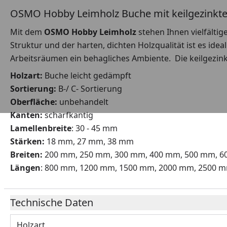
OSMO Hobby Leimholz Buche mit keilgezinkt
Mit dem
OSMO Hobby Leimholz
stehen Ihnen vielfälti
Struktur und der harten, dichten Holzqualität ist es id
Arbeitsräumen ein behagliches Ambiente. Die keilgezin
Holzart:
Buche leicht gedämpft
Sortierung:
B-/ C- Sortierung
Oberfläche:
unbehandelt
Kanten:
scharfkantig
Lamellenbreite
: 30 - 45 mm
Stärken:
18 mm, 27 mm, 38 mm
Breiten:
200 mm, 250 mm, 300 mm, 400 mm, 500 mm, 6
Längen
: 800 mm, 1200 mm, 1500 mm, 2000 mm, 2500 
Technische Daten
Holzart