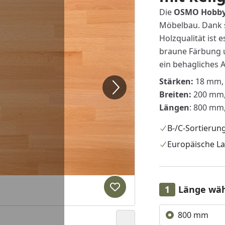
Die
OSMO Hobby
Möbelbau. Dank s
Holzqualität ist 
braune Färbung 
ein behagliches 
Stärken:
18 mm,
Breiten:
200 mm,
Längen
: 800 mm
B-/C-Sortierun
Europäische L
Länge wä
Produkt zur Wunschliste hi
Alle anzeigen (5)
800 mm