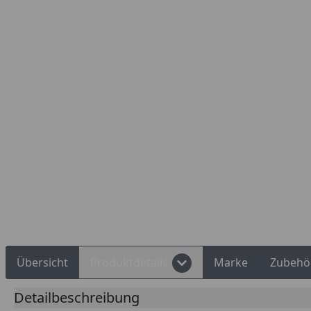
Rechnungskauf
Montageservice
Übersicht
Produktdetails
Marke
Zubehö
Detailbeschreibung