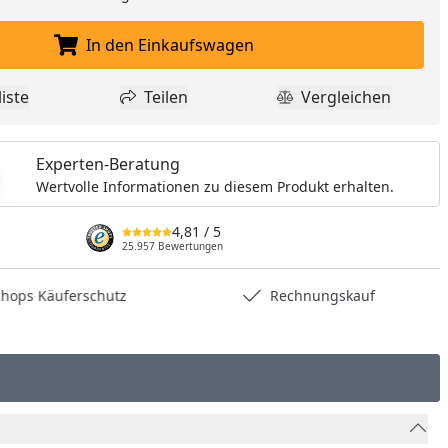
In den Einkaufswagen
In den Einkaufswagen legen
iste
Teilen
Vergleichen
dukt zur Wunschliste hinzufügen
Teilen
Produkt Vergle
Experten-Beratung
Wertvolle Informationen zu diesem Produkt erhalten.
4,81
/ 5
25.957 Bewertungen
hops Käuferschutz
Rechnungskauf