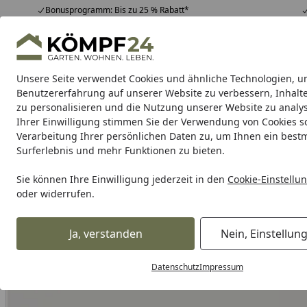
Bonusprogramm: Bis zu 25 % Rabatt*
Hotline
07051 / 9 22 22
4,81
/ 5
Mo-Fr. 8-16 Uhr
25.957 Bewertungen
Unsere Seite verwendet Cookies und ähnliche Technologien, u
Alle Produkte
Highlights
Tipps & Tricks
Alle Produkte
Benutzererfahrung auf unserer Website zu verbessern, Inhalt
zu personalisieren und die Nutzung unserer Website zu analys
Ihrer Einwilligung stimmen Sie der Verwendung von Cookies s
Zaun
Sichtschutzzaun
Zaun Komplett-Sets
Dopp
Verarbeitung Ihrer persönlichen Daten zu, um Ihnen ein best
Surferlebnis und mehr Funktionen zu bieten.
Karibu Pools inkl. gra
Sie können Ihre Einwilligung jederzeit in den
Cookie-Einstellu
oder widerrufen.
Dein Traumpool im Sorglos-Paket: F
Ja, verstanden
Nein, Einstellun
Zaun
Sichtschutzzaun
Glas Sichtschutz Zäune
OSMO Gl
Startseite
Datenschutz
Impressum