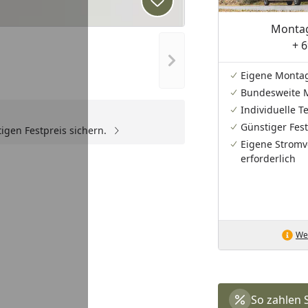
Produkt zur Wunschliste hi
Montag
+ 6
Nächstes Bild anzeigen
Eigene Monta
Bundesweite 
Individuelle 
Günstiger Fest
igen Festpreis sichern.
Eigene Stromv
erforderlich
Wei
So zahlen 