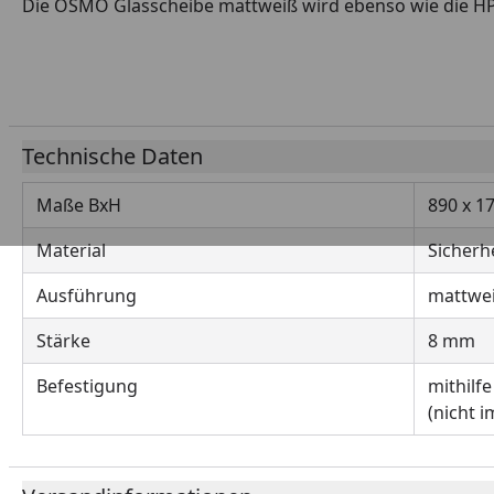
Die OSMO Glasscheibe mattweiß wird ebenso wie die HPL
Technische Daten
Maße BxH
890 x 
Material
Sicherh
Ausführung
mattwei
Stärke
8 mm
Befestigung
mithilf
(nicht 