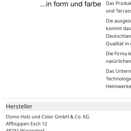
Das Produk
und Terras
Die ausgez
kommt das 
Deutschland
Qualität in
Die Firma l
natürlichen
Das Untern
Technologi
Heimwerker
Hersteller
Osmo Holz und Color GmbH & Co. KG
Affhüppen Esch 12
48231 Warendorf