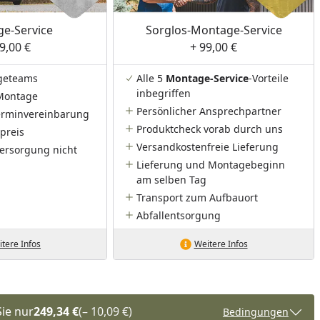
nzufügen
e-Service
Sorglos-Montage-Service
9,00 €
+ 99,00 €
geteams
Alle 5
Montage-Service
-Vorteile
inbegriffen
Montage
Persönlicher Ansprechpartner
Terminvereinbarung
Produktcheck vorab durch uns
preis
Versandkostenfreie Lieferung
ersorgung nicht
Lieferung und Montagebeginn
am selben Tag
Transport zum Aufbauort
Abfallentsorgung
tere Infos
Weitere Infos
Sie nur
249,34 €
(– 10,09 €)
Bedingungen