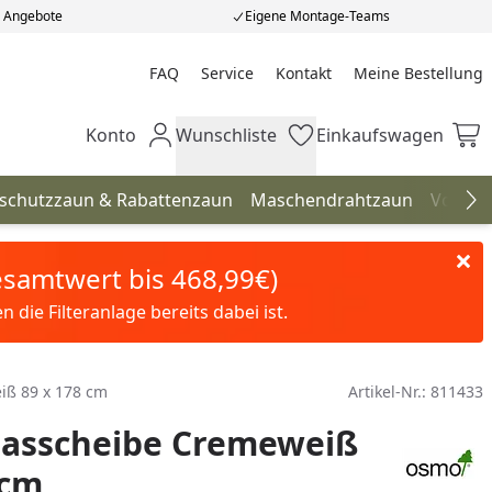
e Angebote
Eigene Montage-Teams
FAQ
Service
Kontakt
Meine Bestellung
Meine Bestellung
Konto
Wunschliste
Einkaufswagen
Mein Konto
Wunschliste
Einkaufswagen
hschutzzaun & Rabattenzaun
Maschendrahtzaun
Vorgar
Na
Gesamtwert bis 468,99€)
die Filteranlage bereits dabei ist.
ß 89 x 178 cm
Artikel-Nr.:
811433
asscheibe Cremeweiß
 cm