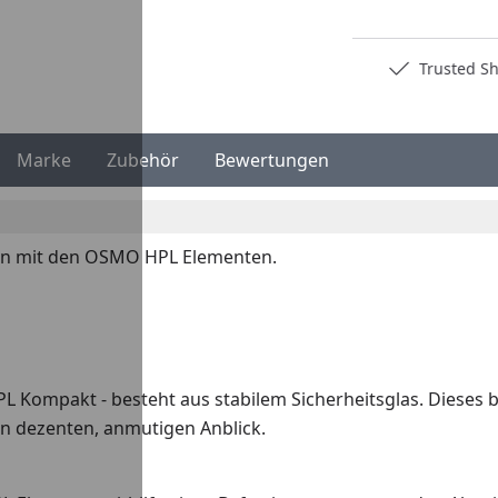
Deutschlands bester Händler
Trusted S
Marke
Zubehör
Bewertungen
on mit den OSMO HPL Elementen.
L Kompakt - besteht aus stabilem Sicherheitsglas. Dieses b
en dezenten, anmutigen Anblick.