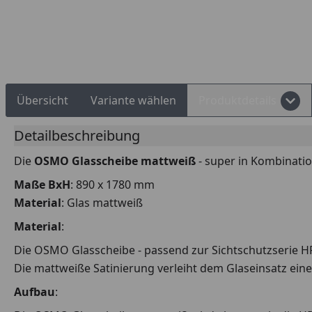
Rechnungskauf
Montageservice
Übersicht
Variante wählen
Produktdetails
Detailbeschreibung
Die
OSMO Glasscheibe mattweiß
- super in Kombinati
Maße BxH
: 890 x 1780 mm
Material
: Glas mattweiß
Material
:
Die OSMO Glasscheibe - passend zur Sichtschutzserie HP
Die mattweiße Satinierung verleiht dem Glaseinsatz ein
Aufbau
: