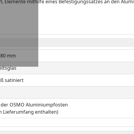
 Elemente mithilfe eines Befestigungssatzes an den Alum
1780 mm
eitsglas
ß satiniert
e der OSMO Aluminiumpfosten
im Lieferumfang enthalten)