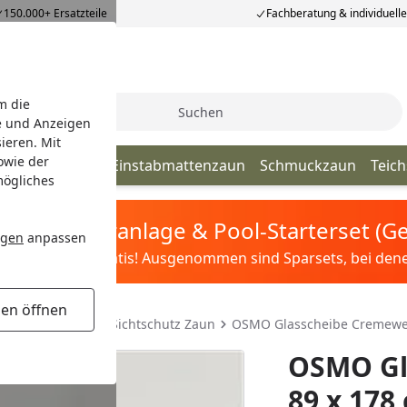
150.000+ Ersatzteile
Fachberatung & individuell
m die
Suche
e und Anzeigen
ieren. Mit
owie der
elstabmatten
Einstabmattenzaun
Schmuckzaun
Teic
mögliches
tis Sandfilteranlage & Pool-Starterset (
ngen
anpassen
ilter&Pflege gratis! Ausgenommen sind Sparsets, bei denen 
gen öffnen
asscheiben Glas Sichtschutz Zaun
OSMO Glasscheibe Cremewei
OSMO Gl
89 x 178