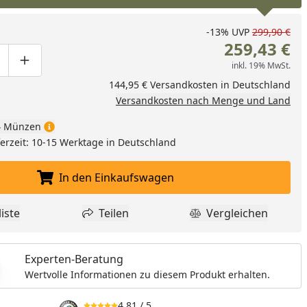
-13%
UVP
299,90 €
259,43 €
inkl. 19% MwSt.
ge um eins verringern
duktmenge manuell eingeben
Produktmenge um eins erhöhen
144,95 € Versandkosten in Deutschland
Versandkosten nach Menge und Land
 Münzen
eferzeit: 10-15 Werktage in Deutschland
In den Einkaufswagen
In den Einkaufswagen legen
iste
Teilen
Vergleichen
dukt zur Wunschliste hinzufügen
Teilen
Produkt Vergle
Experten-Beratung
Wertvolle Informationen zu diesem Produkt erhalten.
4,81
/ 5