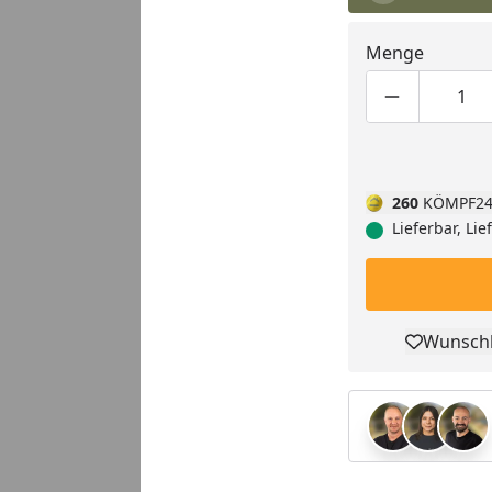
Menge
Produktmen
Pro
260
KÖMPF24
Lieferbar, Li
Wunschl
Pro