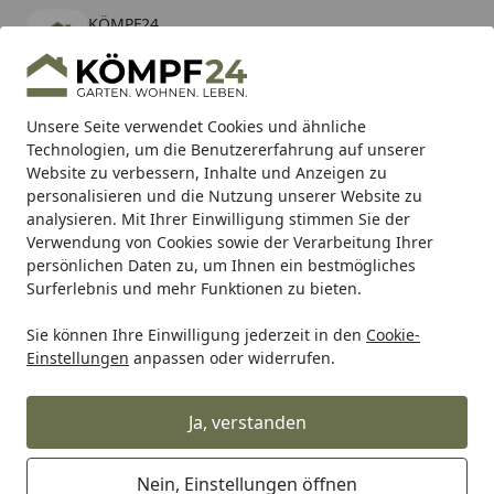
KÖMPF24
Öffnen
Banner schließen
KÖMPF24
kostenlos - Im App Store
Alle Produkte
Mein Konto
Wunschl
Eink
Unsere Seite verwendet Cookies und ähnliche
Technologien, um die Benutzererfahrung auf unserer
Hotline
4,81
/ 5
Suchen
Website zu verbessern, Inhalte und Anzeigen zu
personalisieren und die Nutzung unserer Website zu
analysieren. Mit Ihrer Einwilligung stimmen Sie der
Karibu Pools inkl. gratis Sandfilteranlage & Pool-
Verwendung von Cookies sowie der Verarbeitung Ihrer
Starterset (Gesamtwert bis 468,99€)
persönlichen Daten zu, um Ihnen ein bestmögliches
Surferlebnis und mehr Funktionen zu bieten.
Sie können Ihre Einwilligung jederzeit in den
Cookie-
OSMO
OSMO Fassadenverkleidung
OSMO Fassade ZUB Al
Einstellungen
anpassen oder widerrufen.
Startseite
OSMO Fassade ZUB Alu
Lüftungswinkel 0,8 mm beidseitig
Ja, verstanden
Lochung 92/185 cm²/lfm VE 1 Stk.
Nein, Einstellungen öffnen