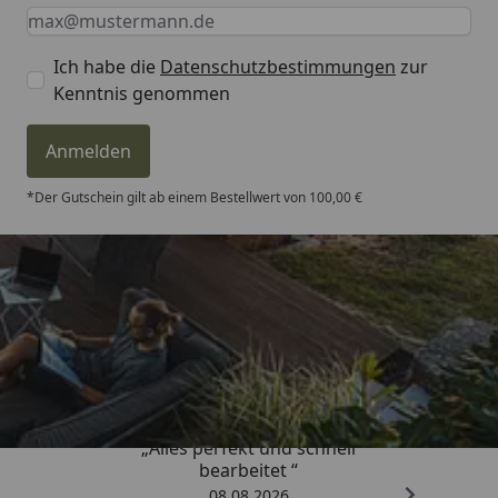
Keine Eingabe erforderlich
Eingabe erforderlich
E-Mail *
Ich habe die
Datenschutzbestimmungen
zur
Kenntnis genommen
Anmelden
*Der Gutschein gilt ab einem Bestellwert von 100,00 €
Trusted Shops
4,81
/ 5
„Alles perfekt und schnell
bearbeitet “
08.08.2026