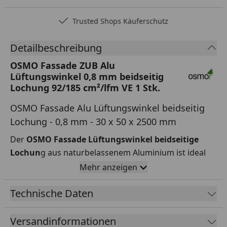
Trusted Shops Käuferschutz
Detailbeschreibung
OSMO Fassade ZUB Alu
Lüftungswinkel 0,8 mm beidseitig
Lochung 92/185 cm²/lfm VE 1 Stk.
OSMO Fassade Alu Lüftungswinkel beidseitig
Lochung - 0,8 mm - 30 x 50 x 2500 mm
Der
OSMO Fassade Lüftungswinkel beidseitige
Lochun
g aus naturbelassenem Aluminium ist ideal
für die Anwendung an Fassaden und sorgt für eine
Mehr anzeigen
effektive Hinterlüftung. Mit seiner beidseitigen
Rechtecklochung gewährleistet er eine optimale
Technische Daten
Luftzirkulation und schützt gleichzeitig zuverlässig
vor Kleintieren und größeren Insekten. Die stabile
Versandinformationen