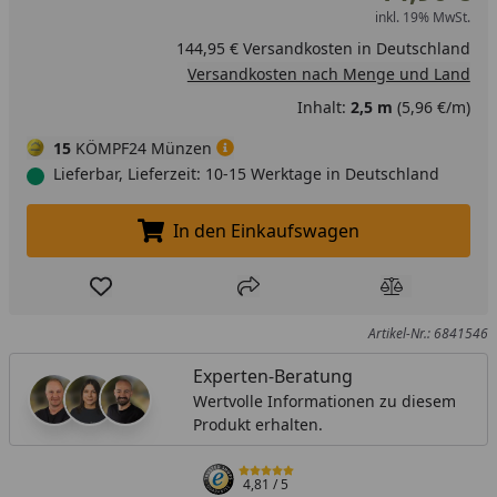
inkl. 19% MwSt.
144,95 € Versandkosten in Deutschland
Versandkosten nach Menge und Land
Inhalt:
2,5 m
(5,96 €/m)
15
KÖMPF24 Münzen
Lieferbar, Lieferzeit: 10-15 Werktage in Deutschland
In den Einkaufswagen
In den Einkaufswagen legen
Produkt zur Wunschliste hinzufügen
Teilen
Produkt Ver
Artikel-Nr.: 6841546
Experten-Beratung
Wertvolle Informationen zu diesem
Produkt erhalten.
4,81
/ 5