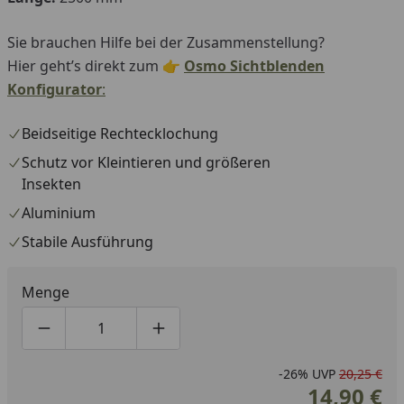
Sie brauchen Hilfe bei der Zusammenstellung?
Hier geht’s direkt zum 👉
Osmo Sichtblenden
Konfigurator
:
Beidseitige Rechtecklochung
Schutz vor Kleintieren und größeren
Insekten
Aluminium
Stabile Ausführung
Menge
Produktmenge um eins verringern
Produktmenge manuell eingeben
Produktmenge um eins erhöhen
-26%
UVP
20,25 €
14,90 €