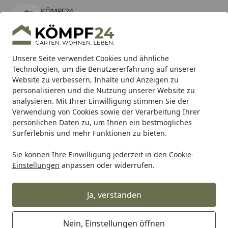
KÖMPF24
Öffnen
Banner schließen
KÖMPF24
kostenlos - Im App Store
Alle Produkte
Mein Konto
Wunschl
Eink
Unsere Seite verwendet Cookies und ähnliche
Technologien, um die Benutzererfahrung auf unserer
Hotline
4,81
/ 5
Suchen
Website zu verbessern, Inhalte und Anzeigen zu
personalisieren und die Nutzung unserer Website zu
analysieren. Mit Ihrer Einwilligung stimmen Sie der
Karibu Pools inkl. gratis Sandfilteranlage & Pool-
Verwendung von Cookies sowie der Verarbeitung Ihrer
Starterset (Gesamtwert bis 468,99€)
persönlichen Daten zu, um Ihnen ein bestmögliches
Surferlebnis und mehr Funktionen zu bieten.
Sie können Ihre Einwilligung jederzeit in den
Cookie-
OSMO
OSMO Leimhölzer
OSMO Arbeits- & Tischplatten
Einstellungen
anpassen oder widerrufen.
Startseite
OSMO Arbeitsplatte Eiche
Naturwuchs unbehandelt, eine
Ja, verstanden
Längskante gerundet 630 x 3000
mm
Nein, Einstellungen öffnen