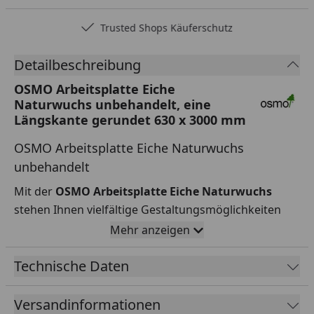
Trusted Shops Käuferschutz
Detailbeschreibung
OSMO Arbeitsplatte Eiche
Naturwuchs unbehandelt, eine
Längskante gerundet 630 x 3000 mm
OSMO Arbeitsplatte Eiche Naturwuchs
unbehandelt
Mit der
OSMO Arbeitsplatte Eiche Naturwuchs
stehen Ihnen vielfältige Gestaltungsmöglichkeiten
offen, um Ihren persönlichen Wohnstil zu
Mehr anzeigen
verwirklichen. Dank ihrer lebhaften Maserung
verleihen sie jedem Raum eine exklusive
Technische Daten
Ausstrahlung, die nachhaltig beeindruckt. Die
keilgezinkten Lamellen schaffen eine
Versandinformationen