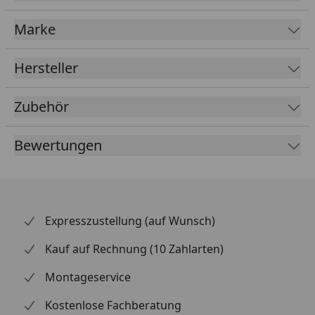
ausdrucksstarke Optik.
Marke
Holzart:
Eiche
Sortierung:
C-/ C- Sortierung
Oberfläche:
unbehandelt
Hersteller
Kanten:
eine Längskante gerundet
Lamellenbreite
: 30 - 45 mm
Zubehör
Stärken:
27 mm, 38 mm
Breite:
630 mm
Bewertungen
Längen
: 3000 mm
Expresszustellung (auf Wunsch)
Kauf auf Rechnung (10 Zahlarten)
Montageservice
Kostenlose Fachberatung