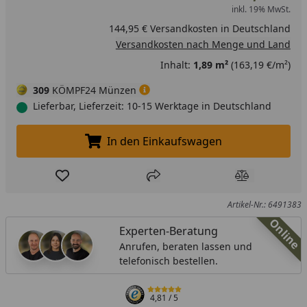
inkl. 19% MwSt.
144,95 € Versandkosten in Deutschland
Versandkosten nach Menge und Land
Inhalt:
1,89 m²
(163,19 €/m²)
309
KÖMPF24 Münzen
Lieferbar, Lieferzeit: 10-15 Werktage in Deutschland
In den Einkaufswagen
In den Einkaufswagen legen
Produkt zur Wunschliste hinzufügen
Teilen
Produkt Ver
Artikel-Nr.: 6491383
Online
Experten-Beratung
Anrufen, beraten lassen und
telefonisch bestellen.
4,81
/ 5