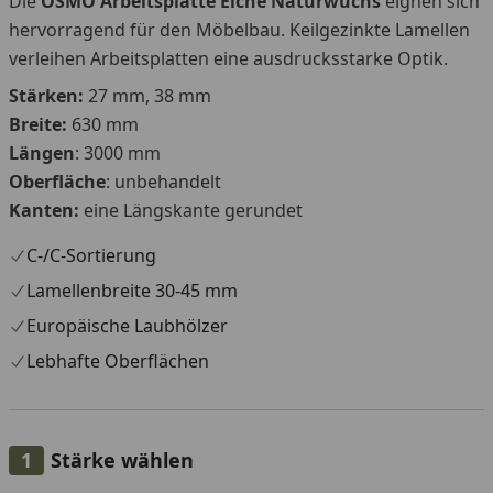
Die
OSMO Arbeitsplatte Eiche Naturwuchs
eignen sich
hervorragend für den Möbelbau. Keilgezinkte Lamellen
verleihen Arbeitsplatten eine ausdrucksstarke Optik.
Stärken:
27 mm, 38 mm
Breite:
630 mm
Längen
: 3000 mm
Oberfläche
: unbehandelt
Kanten:
eine Längskante gerundet
C-/C-Sortierung
Lamellenbreite 30-45 mm
Europäische Laubhölzer
Lebhafte Oberflächen
Stärke wählen