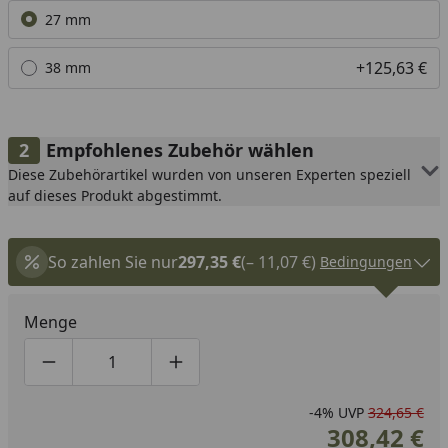
Alle anzeigen (2)
27 mm
+125,63 €
38 mm
Empfohlenes Zubehör wählen
Diese Zubehörartikel wurden von unseren Experten speziell
auf dieses Produkt abgestimmt.
So zahlen Sie nur
297,35 €
(– 11,07 €)
Bedingungen
Menge
Produktmenge um eins verringern
Produktmenge manuell eingeben
Produktmenge um eins erhöhen
-4%
UVP
324,65 €
308,42 €