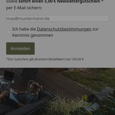
sowie
sofort einen 5,00 € Newslettergutschein
*
per E-Mail sichern:
Keine Eingabe erforderlich
Eingabe erforderlich
E-Mail *
Ich habe die
Datenschutzbestimmungen
zur
Kenntnis genommen
Anmelden
*Der Gutschein gilt ab einem Bestellwert von 100,00 €
Trusted Shops
4,81
/ 5