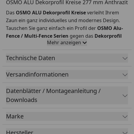
OSMO ALU Dekorprofil Kreise 277 mm Anthrazit
Das
OSMO ALU Dekorprofil Kreise
verleiht Ihrem
Zaun ein ganz individuelles und modernes Design.
Tauschen Sie ganz einfach ein Profil der
OSMO
Alu-
Fence / Multi-Fence Serien
gegen das
Dekorprofil
Mehr anzeigen
Kreise
aus.
Material:
Aluminium
Technische Daten
Farbe Profil:
Anthrazit
Profilbreite:
277 mm
Versandinformationen
Profillänge
: 1840 mm
Tiefe:
19 mm
Datenblätter / Montageanleitung /
Hinweise:
Downloads
Dekorprofile 277mm können nur horizontal
Marke
verarbeitet werden.
Das Dekorprofil kann individuell gekürzt
Hersteller
werden: Bitte lassen Sie die Elemente nur von