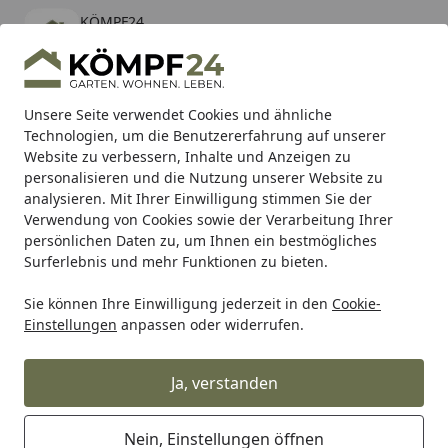
KÖMPF24
Öffnen
Banner schließen
KÖMPF24
kostenlos - Im App Store
Alle Produkte
Mein Konto
Wunschl
Eink
Unsere Seite verwendet Cookies und ähnliche
Technologien, um die Benutzererfahrung auf unserer
Hotline
4,81
/ 5
Suchen
Website zu verbessern, Inhalte und Anzeigen zu
personalisieren und die Nutzung unserer Website zu
analysieren. Mit Ihrer Einwilligung stimmen Sie der
Karibu Pools inkl. gratis Sandfilteranlage & Pool-
Verwendung von Cookies sowie der Verarbeitung Ihrer
Starterset (Gesamtwert bis 468,99€)
persönlichen Daten zu, um Ihnen ein bestmögliches
Surferlebnis und mehr Funktionen zu bieten.
Sie können Ihre Einwilligung jederzeit in den
Cookie-
Zaun
Sichtschutzzaun
BPC & WPC Sichtschutz Zäune
Einstellungen
anpassen oder widerrufen.
Startseite
OSMO ALU Dekor Kreise 19x277,
184cm Alu Anthrazit
Ja, verstanden
Nein, Einstellungen öffnen