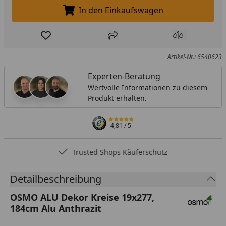
In den Einkaufswagen
In den Einkaufswagen legen
Produkt zur Wunschliste hinzufügen
Teilen
Produkt Ver
Artikel-Nr.: 6540623
Experten-Beratung
Wertvolle Informationen zu diesem
Produkt erhalten.
4,81
/ 5
Trusted Shops Käuferschutz
Detailbeschreibung
OSMO ALU Dekor Kreise 19x277,
184cm Alu Anthrazit