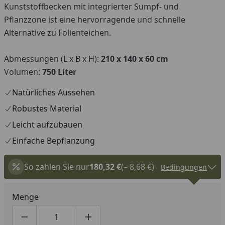
Kunststoffbecken mit integrierter Sumpf- und
Pflanzzone ist eine hervorragende und schnelle
Alternative zu Folienteichen.
Abmessungen (L x B x H):
210 x 140 x 60 cm
Volumen:
750 Liter
Natürliches Aussehen
Robustes Material
Leicht aufzubauen
Einfache Bepflanzung
So zahlen Sie nur
180,32 €
(– 8,68 €)
Bedingungen
Menge
Produktmenge um eins verringern
Produktmenge manuell eingeben
Produktmenge um eins erhöhen