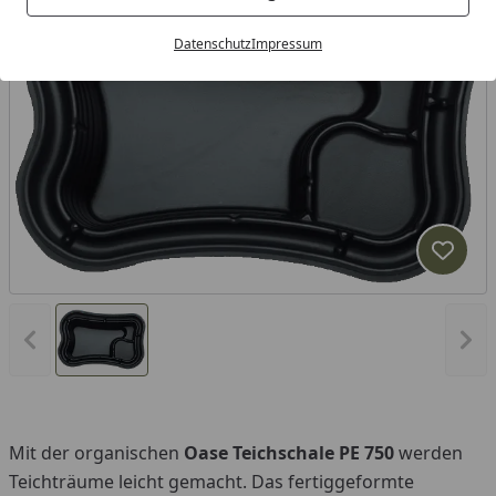
Datenschutz
Impressum
Produk
Vorheriges Bild anzeigen
Näc
Mit der organischen
Oase Teichschale PE 750
werden
Teichträume leicht gemacht. Das fertiggeformte