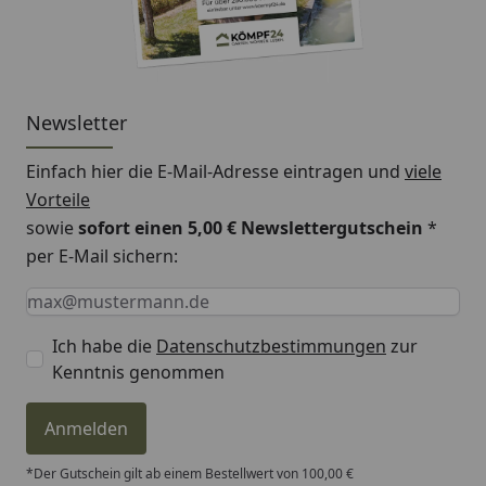
Newsletter
Einfach hier die E-Mail-Adresse eintragen und
viele
Vorteile
sowie
sofort einen 5,00 € Newslettergutschein
*
per E-Mail sichern:
Keine Eingabe erforderlich
Eingabe erforderlich
E-Mail *
Ich habe die
Datenschutzbestimmungen
zur
Kenntnis genommen
Anmelden
*Der Gutschein gilt ab einem Bestellwert von 100,00 €