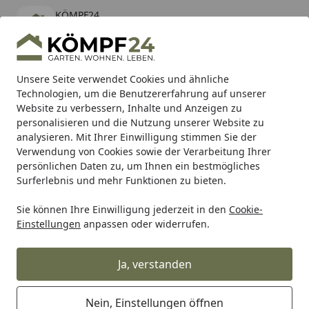
KÖMPF24
Öffnen
Banner schließen
KÖMPF24
kostenlos - Im App Store
Alle Produkte
Mein Konto
Wunschl
Eink
Unsere Seite verwendet Cookies und ähnliche
Technologien, um die Benutzererfahrung auf unserer
Hotline
4,81
/ 5
Suchen
Website zu verbessern, Inhalte und Anzeigen zu
personalisieren und die Nutzung unserer Website zu
analysieren. Mit Ihrer Einwilligung stimmen Sie der
Karibu Pools inkl. gratis Sandfilteranlage & Pool-
Verwendung von Cookies sowie der Verarbeitung Ihrer
Starterset (Gesamtwert bis 468,99€)
persönlichen Daten zu, um Ihnen ein bestmögliches
Surferlebnis und mehr Funktionen zu bieten.
Sie können Ihre Einwilligung jederzeit in den
Cookie-
Teich
Teichbau
Teichschalen
Teichschalen OASE PE 75
Einstellungen
anpassen oder widerrufen.
Startseite
Teichschalen OASE PE 750
Ja, verstanden
5
(1 Bewertung)
Nein, Einstellungen öffnen