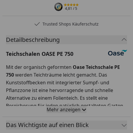
4,81
/ 5
Trusted Shops Käuferschutz
Detailbeschreibung
Teichschalen OASE PE 750
Mit der organisch geformten
Oase Teichschale PE
750
werden Teichträume leicht gemacht. Das
Kunststoffbecken mit integrierter Sumpf- und
Pflanzzone ist eine hervorragende und schnelle
Alternative zu einem Folienteich. Es stellt eine
Bereicherung für jeden natürlich gestalteten Garten
Mehr anzeigen
dar. Die Installation von z.B. Wasserspielpumpen ist
einfach und komfortabel zu realisieren. In
Das Wichtigste auf einen Blick
Zusammenarbeit mit der Firma Oase gewähren wir