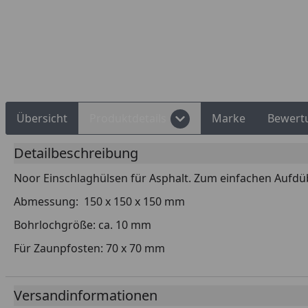
Rechnungskauf
Montageservice
Übersicht
Produktdetails
Marke
Bewert
Detailbeschreibung
Noor Einschlaghülsen für Asphalt. Zum einfachen Aufd
Abmessung: 150 x 150 x 150 mm
Bohrlochgröße: ca. 10 mm
Für Zaunpfosten: 70 x 70 mm
Versandinformationen