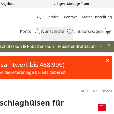
e Angebote
Eigene Montage-Teams
FAQ
Service
Kontakt
Meine Bestellung
Meine Bestellung
Konto
Wunschliste
Einkaufswagen
Mein Konto
Wunschliste
Einkaufswagen
hschutzzaun & Rabattenzaun
Maschendrahtzaun
Vorgar
Na
Gesamtwert bis 468,99€)
die Filteranlage bereits dabei ist.
Artikel-Nr.:
184223
schlaghülsen für