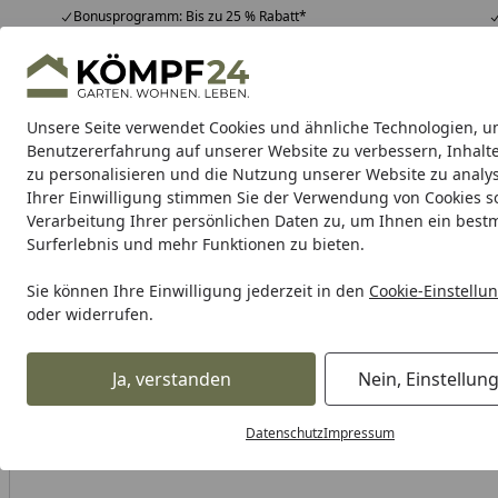
Bonusprogramm: Bis zu 25 % Rabatt*
Hotline
07051 / 9 22 22
4,81
/ 5
Mo-Fr. 8-16 Uhr
25.974 Bewertungen
Unsere Seite verwendet Cookies und ähnliche Technologien, u
Alle Produkte
Highlights
Tipps & Tricks
Alle Produkte
Benutzererfahrung auf unserer Website zu verbessern, Inhalt
zu personalisieren und die Nutzung unserer Website zu analys
Ihrer Einwilligung stimmen Sie der Verwendung von Cookies s
Zaun
Sichtschutzzaun
Zaun Komplett-Sets
Dopp
Verarbeitung Ihrer persönlichen Daten zu, um Ihnen ein best
Surferlebnis und mehr Funktionen zu bieten.
Karibu Pools inkl. gra
Sie können Ihre Einwilligung jederzeit in den
Cookie-Einstellu
oder widerrufen.
Dein Traumpool im Sorglos-Paket: F
Ja, verstanden
Nein, Einstellun
Zaun
Sichtschutzzaun
Natürliche Sichtschutz Zäune
S
Startseite
Datenschutz
Impressum