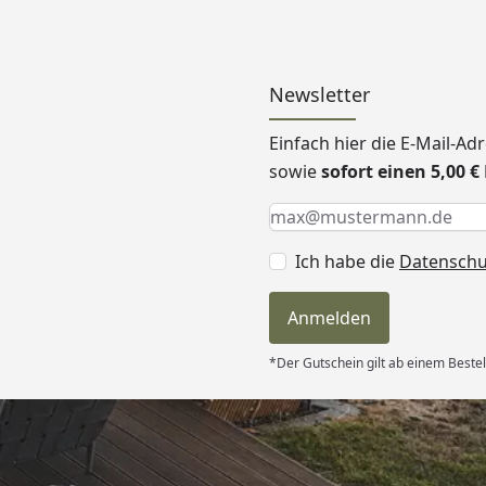
Newsletter
Einfach hier die E-Mail-A
sowie
sofort einen 5,00 
Keine Eingabe erforderlic
Eingabe erforderlich
E-Mail *
Ich habe die
Datensch
Anmelden
*Der Gutschein gilt ab einem Bestel
Versand