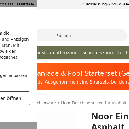
150.000+ Ersatzteile
Fachberatung & individuell
m die
Suche
e und Anzeigen
ieren. Mit
owie der
elstabmatten
Einstabmattenzaun
Schmuckzaun
Teic
mögliches
tis Sandfilteranlage & Pool-Starterset (
ngen
anpassen
ilter&Pflege gratis! Ausgenommen sind Sparsets, bei denen 
gen öffnen
ichtschutzmatten Rollenware
Noor Einschlaghülsen für Asphalt
Noor Ein
Asphalt