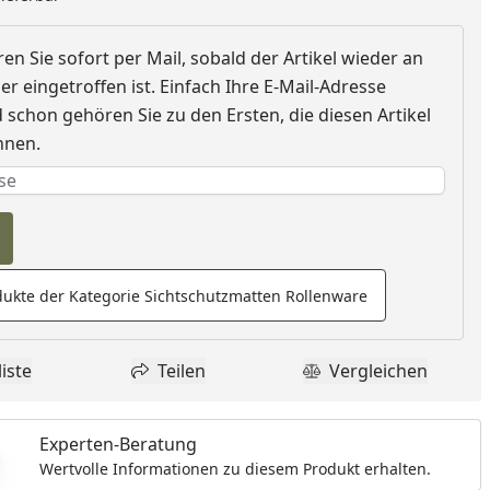
nzufügen
en Sie sofort per Mail, sobald der Artikel wieder an
r eingetroffen ist. Einfach Ihre E-Mail-Adresse
schon gehören Sie zu den Ersten, die diesen Artikel
nnen.
e erforderlich
rderlich
ukte der Kategorie Sichtschutzmatten Rollenware
iste
Teilen
Vergleichen
dukt zur Wunschliste hinzufügen
Teilen
Produkt Vergle
Experten-Beratung
Wertvolle Informationen zu diesem Produkt erhalten.