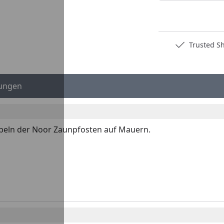
Deutschlands bester Händler
Trusted S
ungen
übeln der Noor Zaunpfosten auf Mauern.