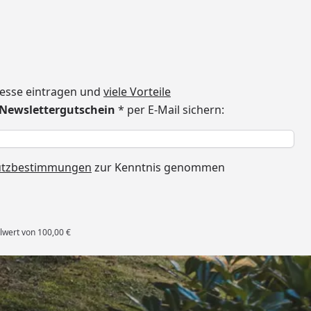
dresse eintragen und
viele Vorteile
€ Newslettergutschein
* per E-Mail sichern:
h
utzbestimmungen
zur Kenntnis genommen
lwert von 100,00 €