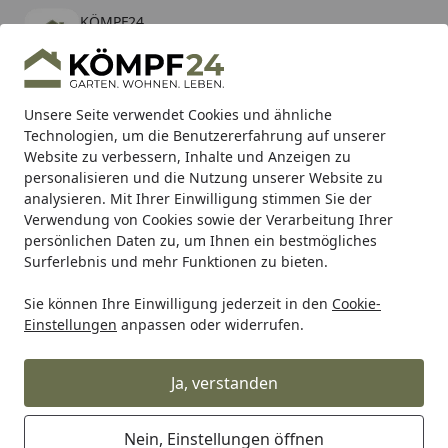
KÖMPF24
Öffnen
Banner schließen
KÖMPF24
kostenlos - Im App Store
Alle Produkte
Mein Konto
Wunschl
Eink
Unsere Seite verwendet Cookies und ähnliche
Technologien, um die Benutzererfahrung auf unserer
Hotline
4,81
/ 5
Suchen
Website zu verbessern, Inhalte und Anzeigen zu
personalisieren und die Nutzung unserer Website zu
analysieren. Mit Ihrer Einwilligung stimmen Sie der
Karibu Pools inkl. gratis Sandfilteranlage & Pool-
Verwendung von Cookies sowie der Verarbeitung Ihrer
Starterset (Gesamtwert bis 468,99€)
persönlichen Daten zu, um Ihnen ein bestmögliches
Surferlebnis und mehr Funktionen zu bieten.
Sie können Ihre Einwilligung jederzeit in den
Cookie-
BTR Born to Ride
BTR Montageständer
BTR Motocross S
Einstellungen
anpassen oder widerrufen.
Startseite
BTR Scherenhebebühne für
Motocross
Ja, verstanden
Nein, Einstellungen öffnen