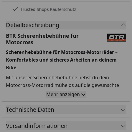
Rechnungskauf
Detailbeschreibung
BTR Scherenhebebühne für
Motocross
Scherenhebebühne für Motocross-Motorräder –
Komfortables und sicheres Arbeiten an deinem
Bike
Mit unserer Scherenhebebühne hebst du dein
Motocross-Motorrad mühelos auf die gewünschte
Arbeitshöhe – egal ob in der Garage oder direkt an
Mehr anzeigen
der Rennstrecke. Die Hebebühne lässt sich stufenlos
von 34 cm bis 80 cm anheben und bietet dir so
Technische Daten
optimale Arbeitsbedingungen zum Schrauben,
Warten oder für Reparaturen.
Versandinformationen