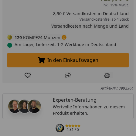
inkl. 19% MwSt.
8,90 € Versandkosten in Deutschland
Versandkostenfrei ab 4 Stück
Versandkosten nach Menge und Land
129
KÖMPF24 Münzen
Am Lager, Lieferzeit: 1-2 Werktage in Deutschland
In den Einkaufswagen
In den Einkaufswagen legen
Produkt zur Wunschliste hinzufügen
Teilen
Produkt Ver
Artikel-Nr.: 3992364
Experten-Beratung
Wertvolle Informationen zu diesem
Produkt erhalten.
4,81
/ 5