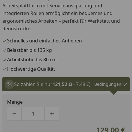
Arbeitsplattform mit Serviceaussparung und
integrierten Rollen ermöglicht ein bequemes und
ergonomisches Arbeiten – perfekt für Werkstatt und
Rennstrecke.
Schnelles und einfaches Anheben
Belastbar bis 135 kg
Arbeitshöhe bis 80 cm
Hochwertige Qualität
So zahlen Sie nur
121,52 €
(– 7,48 €)
Bedingungen
Menge
Produktmenge um eins verringern
Produktmenge manuell eingeben
Produktmenge um eins erhöhen
129,00 €