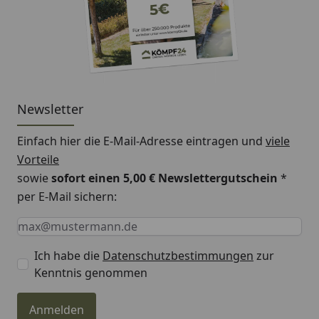
Newsletter
Einfach hier die E-Mail-Adresse eintragen und
viele
Vorteile
sowie
sofort einen 5,00 € Newslettergutschein
*
per E-Mail sichern:
Keine Eingabe erforderlich
Eingabe erforderlich
E-Mail *
Ich habe die
Datenschutzbestimmungen
zur
Kenntnis genommen
Anmelden