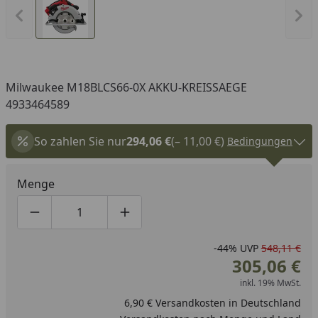
Vorheriges Bild anzeigen
Näc
Milwaukee M18BLCS66-0X AKKU-KREISSAEGE
4933464589
So zahlen Sie nur
294,06 €
(– 11,00 €)
Bedingungen
Menge
Produktmenge um eins verringern
Produktmenge manuell eingeben
Produktmenge um eins erhöhen
-44%
UVP
548,11 €
305,06 €
inkl. 19% MwSt.
6,90 € Versandkosten in Deutschland