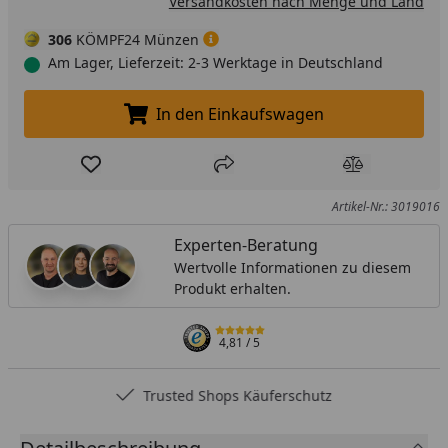
Versandkosten nach Menge und Land
306
KÖMPF24 Münzen
Am Lager, Lieferzeit: 2-3 Werktage in Deutschland
In den Einkaufswagen
In den Einkaufswagen legen
Produkt zur Wunschliste hinzufügen
Teilen
Produkt Ver
Artikel-Nr.: 3019016
Experten-Beratung
Wertvolle Informationen zu diesem
Produkt erhalten.
4,81
/ 5
Trusted Shops Käuferschutz