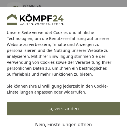
KÖMPF24
Öffnen
Banner schließen
KÖMPF24
kostenlos - Im App Store
Alle Produkte
Mein Konto
Wunschl
Eink
Unsere Seite verwendet Cookies und ähnliche
Technologien, um die Benutzererfahrung auf unserer
Hotline
4,81
/ 5
Suchen
Website zu verbessern, Inhalte und Anzeigen zu
personalisieren und die Nutzung unserer Website zu
analysieren. Mit Ihrer Einwilligung stimmen Sie der
Karibu Pools inkl. gratis Sandfilteranlage & Pool-
Verwendung von Cookies sowie der Verarbeitung Ihrer
Starterset (Gesamtwert bis 468,99€)
persönlichen Daten zu, um Ihnen ein bestmögliches
Surferlebnis und mehr Funktionen zu bieten.
Sie können Ihre Einwilligung jederzeit in den
Cookie-
Milwaukee
Milwaukee Kabelgeführte Geräte
Milwaukee 
Einstellungen
anpassen oder widerrufen.
Startseite
Milwaukee M18BLCS66-0X AKKU-
KREISSAEGE 4933464589
Ja, verstanden
5
(1 Bewertung)
Nein, Einstellungen öffnen