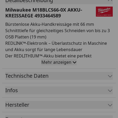
Detailbeschreibung
Milwaukee M18BLCS66-0X AKKU-
KREISSAEGE 4933464589
Bürstenlose Akku-Handkreissäge mit 66 mm
Schnitttiefe für gleichzeitiges Schneiden von bis zu 3
OSB Platten (19 mm)
REDLINK™-Elektronik – Überlastschutz in Maschine
und Akku sorgt für lange Lebensdauer
Der REDLITHIUM™-Akku bietet eine perfekt
abgestimmte Konstruktion, eine fortschrittliche
Mehr anzeigen
Elektronik und eine verlustfreie Leistungsabgabe für
längere Standzeit und längere Lebensdauer als bei
Technische Daten
Vorgängermodellen
Metallhaken zur einfachen und sicheren Aufhängung
Infos
des Geräts
Der mitgelieferte Adapter passt zu allen
Hersteller
MILWAUKEE® Staubabsaugungen
Aluminium-Bodenplatte für maximale Haltbarkeit