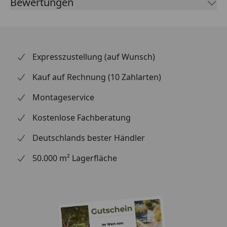
Bewertungen
LED-Beleuchtung des Arbeitsbereichs
50° Sägeblattneigung mit einer Schnitttiefe von 46
mm
100 % systemkompatibel mit dem MILWAUKEE®-
M18™-Produktprogramm
Expresszustellung (auf Wunsch)
Kauf auf Rechnung (10 Zahlarten)
Montageservice
Kostenlose Fachberatung
Deutschlands bester Händler
50.000 m² Lagerfläche