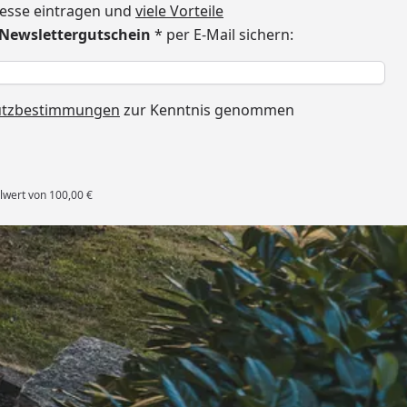
dresse eintragen und
viele Vorteile
€ Newslettergutschein
* per E-Mail sichern:
h
utzbestimmungen
zur Kenntnis genommen
lwert von 100,00 €