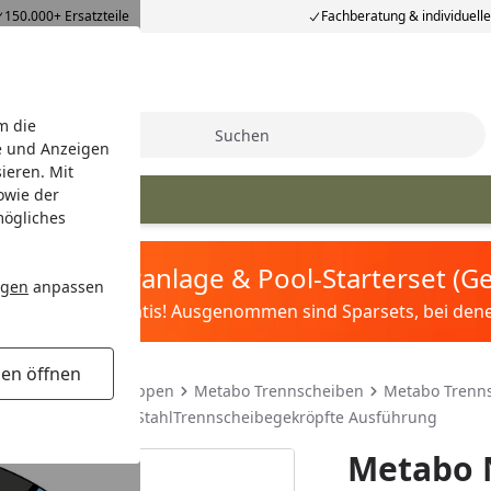
150.000+ Ersatzteile
Fachberatung & individuell
m die
Suche
e und Anzeigen
ieren. Mit
owie der
bo Ersatzteile
mögliches
tis Sandfilteranlage & Pool-Starterset (
ngen
anpassen
ilter&Pflege gratis! Ausgenommen sind Sparsets, bei denen 
gen öffnen
r Trennen & Schruppen
Metabo Trennscheiben
Metabo Trenns
lex 230x3,0x22,23 StahlTrennscheibegekröpfte Ausführung
Metabo N