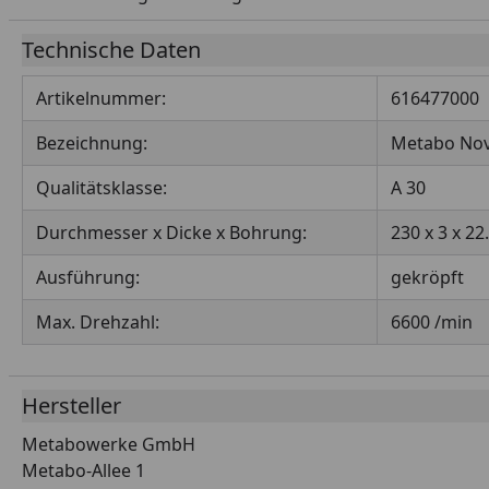
Technische Daten
Artikelnummer:
616477000
Bezeichnung:
Metabo Nov
Qualitätsklasse:
A 30
Durchmesser x Dicke x Bohrung:
230 x 3 x 2
Ausführung:
gekröpft
Max. Drehzahl:
6600 /min
Hersteller
Metabowerke GmbH
Metabo-Allee 1