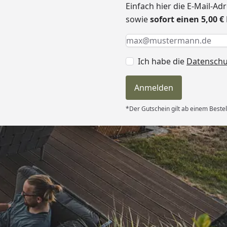
Einfach hier die E-Mail-A
sowie
sofort einen 5,00 
Keine Eingabe erforderlic
Eingabe erforderlich
E-Mail *
Ich habe die
Datensch
Anmelden
*Der Gutschein gilt ab einem Bestel
Versand
d schnell
 “
6