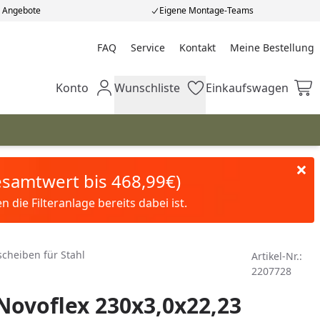
e Angebote
Eigene Montage-Teams
FAQ
Service
Kontakt
Meine Bestellung
Meine Bestellung
Konto
Wunschliste
Einkaufswagen
Mein Konto
Wunschliste
Einkaufswagen
Gesamtwert bis 468,99€)
die Filteranlage bereits dabei ist.
cheiben für Stahl
Artikel-Nr.:
2207728
ovoflex 230x3,0x22,23