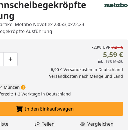
ennscheibegekröpfte
ung
artikel Metabo Novoflex 230x3,0x22,23
begekröpfte Ausführung
-23%
UVP
7,27 €
5,59 €
inkl. 19% MwSt.
ge um eins verringern
duktmenge manuell eingeben
Produktmenge um eins erhöhen
6,90 € Versandkosten in Deutschland
Versandkosten nach Menge und Land
4 Münzen
ferzeit: 1-2 Werktage in Deutschland
In den Einkaufswagen
In den Einkaufswagen legen
nzufügen
iste
Teilen
Vergleichen
dukt zur Wunschliste hinzufügen
Teilen
Produkt Vergle