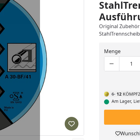
StahlTr
Ausführ
Original Zubehör
StahlTrennschei
Menge
Produktmen
Pro
6
12
KÖMPF2
Am Lager, Lie
Produkt zur Wunschliste hi
Wunschl
Pro