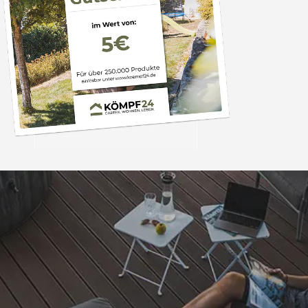
Trusted Shops
„Alles perfekt un
bearbeitet
4,81
/ 5
08.08.202
25.980 Bewertungen