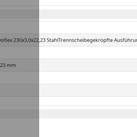
oflex 230x3,0x22,23 StahlTrennscheibegekröpfte Ausführu
2.23 mm