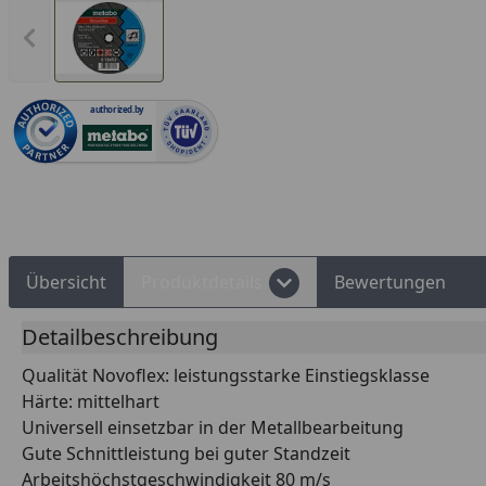
Vorheriges Bild anzeigen
authorized.by
Rechnungskauf
Montageservice
Übersicht
Produktdetails
Bewertungen
Detailbeschreibung
Qualität Novoflex: leistungsstarke Einstiegsklasse
Härte: mittelhart
Universell einsetzbar in der Metallbearbeitung
Gute Schnittleistung bei guter Standzeit
Arbeitshöchstgeschwindigkeit 80 m/s