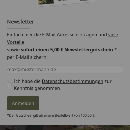
Newsletter
Einfach hier die E-Mail-Adresse eintragen und
viele
Vorteile
sowie
sofort einen 5,00 € Newslettergutschein
*
per E-Mail sichern:
Keine Eingabe erforderlich
Eingabe erforderlich
E-Mail *
Ich habe die
Datenschutzbestimmungen
zur
Kenntnis genommen
Anmelden
*Der Gutschein gilt ab einem Bestellwert von 100,00 €