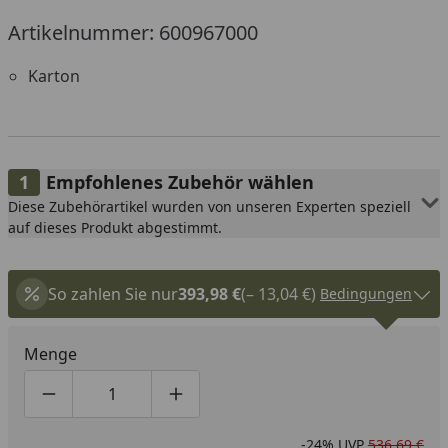
Artikelnummer: 600967000
Karton
Empfohlenes Zubehör wählen
Diese Zubehörartikel wurden von unseren Experten speziell
auf dieses Produkt abgestimmt.
So zahlen Sie nur
393,98 €
(– 13,04 €)
Bedingungen
Menge
Produktmenge um eins verringern
Produktmenge manuell eingeben
Produktmenge um eins erhöhen
-24%
UVP
536,69 €