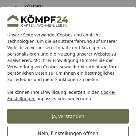
KÖMPF24
Öffnen
Banner schließen
KÖMPF24
kostenlos - Im App Store
Alle Produkte
Mein Konto
Wunschl
Eink
Unsere Seite verwendet Cookies und ähnliche
Technologien, um die Benutzererfahrung auf unserer
Hotline
4,81
/ 5
Suchen
Website zu verbessern, Inhalte und Anzeigen zu
personalisieren und die Nutzung unserer Website zu
analysieren. Mit Ihrer Einwilligung stimmen Sie der
Karibu Pools inkl. gratis Sandfilteranlage & Pool-
Verwendung von Cookies sowie der Verarbeitung Ihrer
Starterset (Gesamtwert bis 468,99€)
persönlichen Daten zu, um Ihnen ein bestmögliches
Surferlebnis und mehr Funktionen zu bieten.
Sie können Ihre Einwilligung jederzeit in den
Cookie-
Teich
Teichpumpe
Bewässerungspumpen & Entwässer
Einstellungen
anpassen oder widerrufen.
Startseite
Metabo Gartenpumpe P 9000 G
600967000
Ja, verstanden
Nein, Einstellungen öffnen