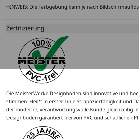
HINWEIS: Die Farbgebung kann je nach Bildschirmauflösu
Zertifizierung
Die MeisterWerke Designböden sind innovative und hoc
stimmen. Heißt in erster Linie Strapazierfähigkeit und 
der moderne, verantwortungsvolle Kunde gleichzeitig 
Designböden garantiert frei von PVC und schädlichen P