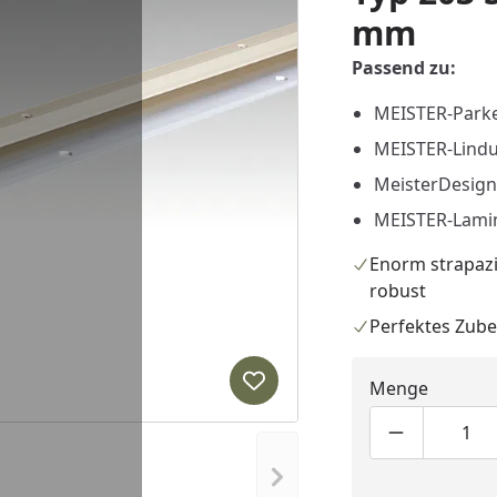
mm
Passend zu:
MEISTER-Park
MEISTER-Lind
MeisterDesign
MEISTER-Lami
Enorm strapazi
robust
Perfektes Zub
Menge
Produkt zur Wunschliste hi
Produktmen
Pro
Nächstes Bild anzeigen