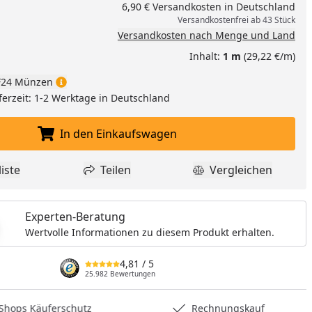
6,90 € Versandkosten in Deutschland
Versandkostenfrei ab 43 Stück
Versandkosten nach Menge und Land
Inhalt:
1 m
(29,22 €/m)
24 Münzen
ferzeit: 1-2 Werktage in Deutschland
In den Einkaufswagen
In den Einkaufswagen legen
iste
Teilen
Vergleichen
dukt zur Wunschliste hinzufügen
Teilen
Produkt Vergle
Experten-Beratung
Wertvolle Informationen zu diesem Produkt erhalten.
4,81
/ 5
25.982 Bewertungen
hops Käuferschutz
Rechnungskauf