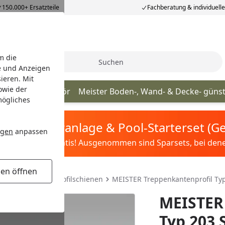
150.000+ Ersatzteile
Fachberatung & individuell
m die
Suche
e und Anzeigen
ieren. Mit
owie der
Meister Zubehör
Meister Boden-, Wand- & Decke- güns
mögliches
tis Sandfilteranlage & Pool-Starterset (
ngen
anpassen
ilter&Pflege gratis! Ausgenommen sind Sparsets, bei denen 
gen öffnen
Meister Treppen-Profilschienen
MEISTER Treppenkantenprofil Typ
MEISTER
Typ 203 