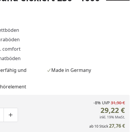
ettböden
uraböden
. comfort
natböden
erfähig und
Made in Germany
ehörelement
-8%
UVP
31,90 €
nzufügen
29,22 €
inkl. 19% MwSt.
ge um eins verringern
duktmenge manuell eingeben
Produktmenge um eins erhöhen
27,76 €
ab
10
Stück