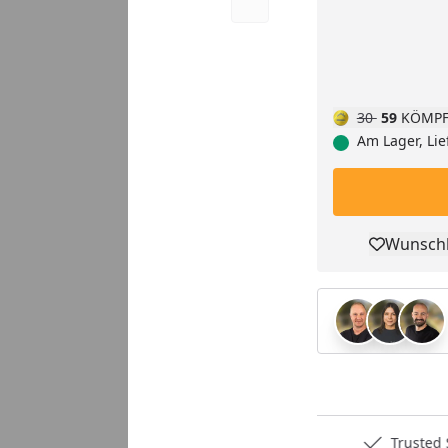
30
59
KÖMPF
Am Lager, Lie
Wunschl
Pro
Deutschlands bester Händler
Trusted S