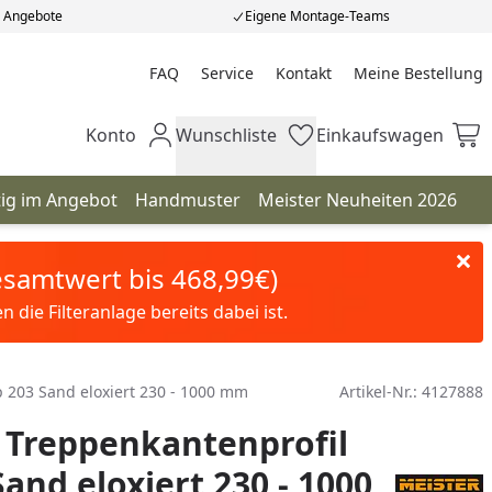
e Angebote
Eigene Montage-Teams
FAQ
Service
Kontakt
Meine Bestellung
Meine Bestellung
Konto
Wunschliste
Einkaufswagen
Mein Konto
Wunschliste
Einkaufswagen
tig im Angebot
Handmuster
Meister Neuheiten 2026
Gesamtwert bis 468,99€)
die Filteranlage bereits dabei ist.
 203 Sand eloxiert 230 - 1000 mm
Artikel-Nr.:
4127888
 Treppenkantenprofil
Sand eloxiert 230 - 1000