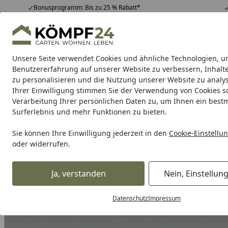
Bonusprogramm: Bis zu 25 % Rabatt*
Hotline
07051 / 9 22 22
4,81
/ 5
Mo-Fr. 8-16 Uhr
25.982 Bewertungen
Unsere Seite verwendet Cookies und ähnliche Technologien, u
Alle Produkte
Highlights
Tipps & Tricks
Alle Produkte
Benutzererfahrung auf unserer Website zu verbessern, Inhalt
zu personalisieren und die Nutzung unserer Website zu analys
Ihrer Einwilligung stimmen Sie der Verwendung von Cookies s
Meister
Meister Böden
Meister Paneele
Leisten
Verarbeitung Ihrer persönlichen Daten zu, um Ihnen ein best
Surferlebnis und mehr Funktionen zu bieten.
Karibu Pools inkl. gra
Sie können Ihre Einwilligung jederzeit in den
Cookie-Einstellu
oder widerrufen.
Dein Traumpool im Sorglos-Paket: F
Ja, verstanden
Nein, Einstellun
Meister
Meister Zubehör
Meister Zubehör für Böden
Startseite
Datenschutz
Impressum