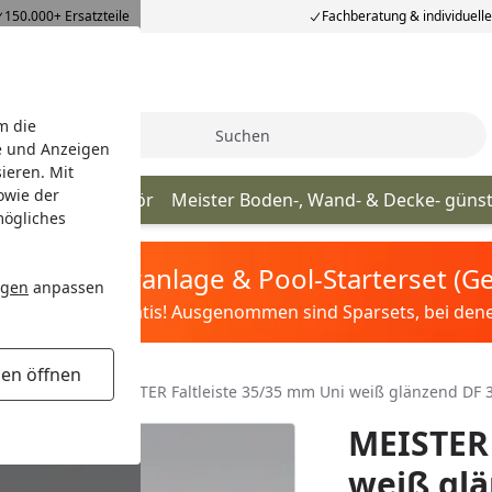
150.000+ Ersatzteile
Fachberatung & individuell
m die
Suche
e und Anzeigen
ieren. Mit
owie der
Meister Zubehör
Meister Boden-, Wand- & Decke- güns
mögliches
tis Sandfilteranlage & Pool-Starterset (
ngen
anpassen
ilter&Pflege gratis! Ausgenommen sind Sparsets, bei denen 
gen öffnen
 Faltleisten
MEISTER Faltleiste 35/35 mm Uni weiß glänzend DF 
MEISTER 
weiß glä