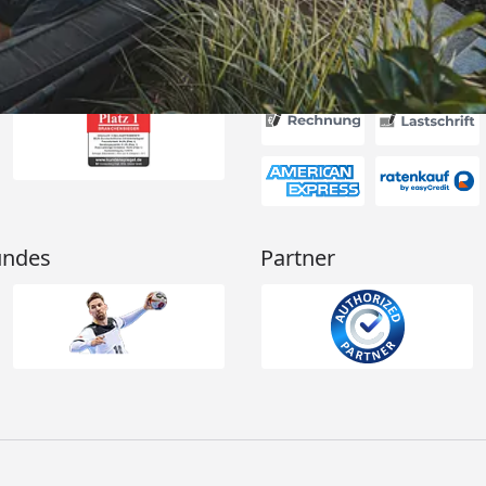
nd und nicht
Bot, der
rten schickt
Akzeptierte Zahlungsa
r immer öfter
). “
undes
Partner