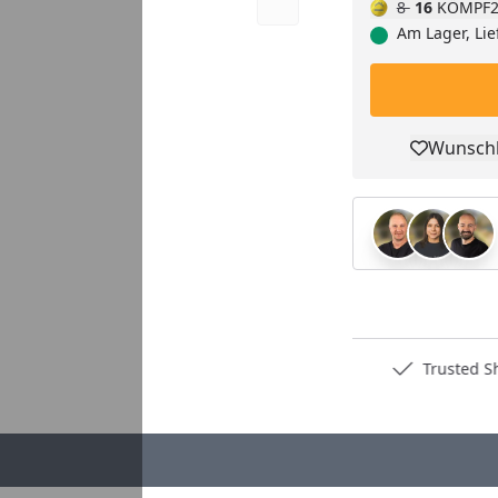
8
16
KÖMPF2
Am Lager, Lie
Wunschl
Pro
Deutschlands bester Händler
Trusted S