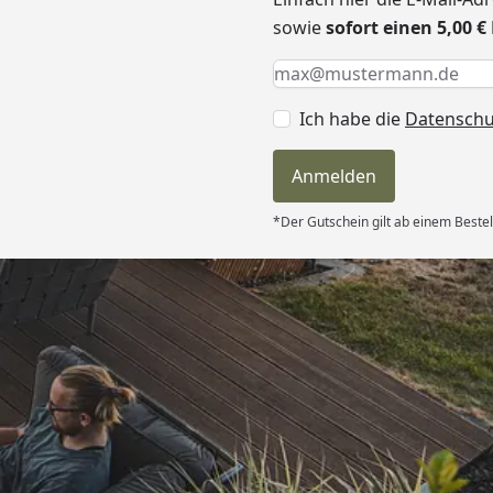
sowie
sofort einen 5,00 
Keine Eingabe erforderlic
Eingabe erforderlich
E-Mail *
Ich habe die
Datensch
Anmelden
*Der Gutschein gilt ab einem Bestel
Versand
s-Markenware,
iten (aufgrund
er Erfahrung
nen) und: bei
e Antwort
6
on einem