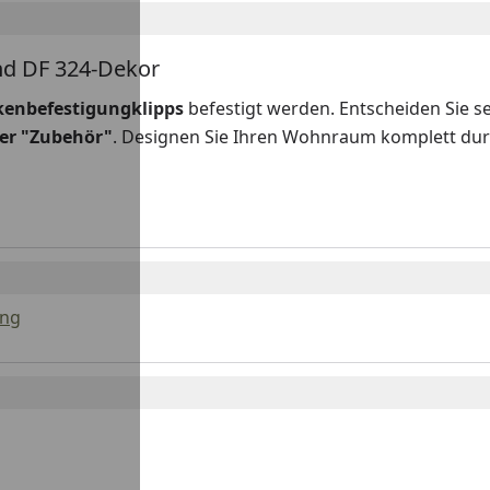
end DF 324-Dekor
kenbefestigungklipps
befestigt werden. Entscheiden Sie se
ter "Zubehör"
. Designen Sie Ihren Wohnraum komplett dur
ung