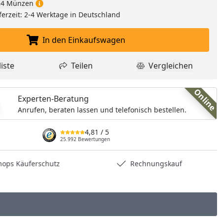
4 Münzen
ferzeit: 2-4 Werktage in Deutschland
In den Einkaufswagen
In den Einkaufswagen legen
iste
Teilen
Vergleichen
dukt zur Wunschliste hinzufügen
Teilen
Produkt Vergle
Online
Experten-Beratung
Anrufen, beraten lassen und telefonisch bestellen.
4,81
/ 5
25.992 Bewertungen
hops Käuferschutz
Rechnungskauf