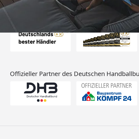
Menschen mit Versta
von einem Chat-
nichtssagende Antwo
Auszeichnungen
(auch dass ist leide
ein Problem
Offizieller Partner des Deutschen Handballb