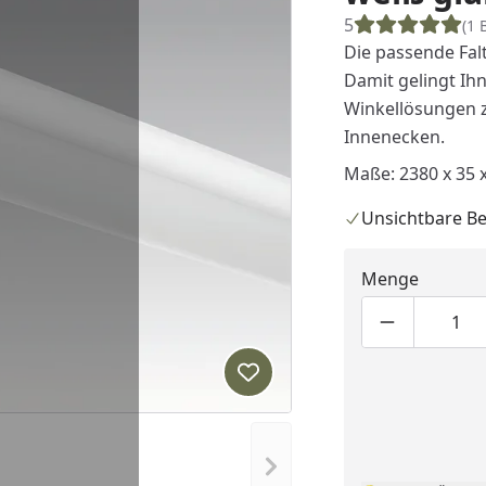
5
(1 
Die passende Fal
Damit gelingt Ihn
Winkellösungen z
Innenecken.
Maße: 2380 x 35 
Unsichtbare Be
Menge
Produktmen
Pro
Produkt zur Wunschliste hi
Nächstes Bild anzeigen