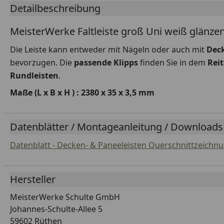
Detailbeschreibung
MeisterWerke Faltleiste groß Uni weiß glänz
Die Leiste kann entweder mit Nägeln oder auch mit
Dec
bevorzugen. Die
passende Klipps
finden Sie in dem
Rei
Rundleisten
.
Maße (L x B x H ) : 2380 x 35 x 3,5 mm
Datenblätter / Montageanleitung / Downloads
Datenblatt - Decken- & Paneeleisten Querschnittzeichn
Hersteller
MeisterWerke Schulte GmbH
Johannes-Schulte-Allee 5
59602 Rüthen