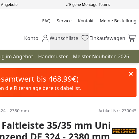
e Angebote
Eigene Montage-Teams
FAQ
Service
Kontakt
Meine Bestellung
Meine Bestellung
Konto
Wunschliste
Einkaufswagen
Mein Konto
Wunschliste
Einkaufswagen
tig im Angebot
Handmuster
Meister Neuheiten 2026
Gesamtwert bis 468,99€)
die Filteranlage bereits dabei ist.
324 - 2380 mm
Artikel-Nr.:
230045
Faltleiste 35/35 mm Uni
nzend DF 324 - 2380 mm