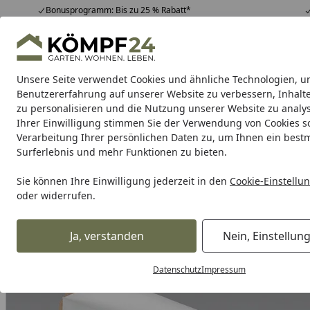
Bonusprogramm: Bis zu 25 % Rabatt*
Hotline
07051 / 9 22 22
4,81
/ 5
Mo-Fr. 8-16 Uhr
25.992 Bewertungen
Unsere Seite verwendet Cookies und ähnliche Technologien, u
Alle Produkte
Highlights
Tipps & Tricks
Alle Produkte
Benutzererfahrung auf unserer Website zu verbessern, Inhalt
zu personalisieren und die Nutzung unserer Website zu analys
Ihrer Einwilligung stimmen Sie der Verwendung von Cookies s
Meister
Meister Böden
Meister Paneele
Leisten
Verarbeitung Ihrer persönlichen Daten zu, um Ihnen ein best
Surferlebnis und mehr Funktionen zu bieten.
Karibu Pools inkl. gra
Sie können Ihre Einwilligung jederzeit in den
Cookie-Einstellu
oder widerrufen.
Dein Traumpool im Sorglos-Paket: F
Ja, verstanden
Nein, Einstellun
Meister
Meister Leisten
Meister Deckenleisten
Meister
Startseite
Datenschutz
Impressum