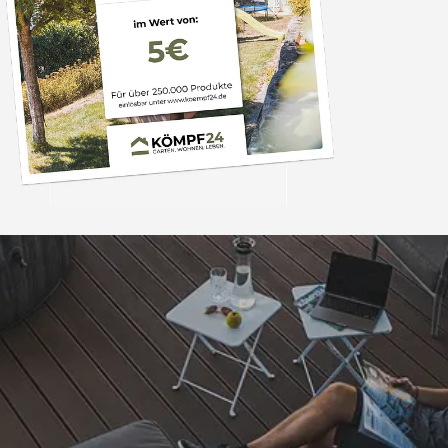
Trusted Shops
„Sehr gute Qualität
realistische Lieferze
mehrfacher schlecht
muss ich dies erwäh
4,81
/ 5
25.992 Bewertungen
Kritik kommt di
09.08.202
offensichtlich v