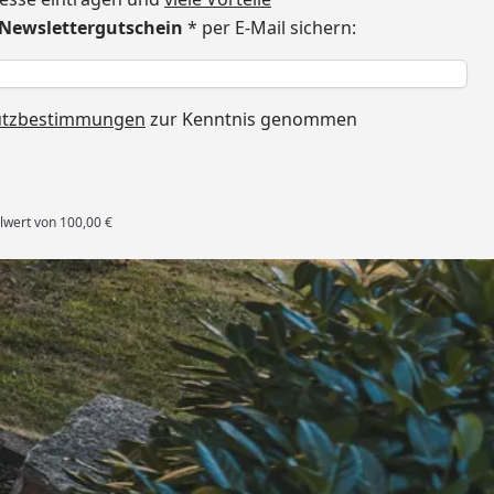
€ Newslettergutschein
* per E-Mail sichern:
h
utzbestimmungen
zur Kenntnis genommen
lwert von 100,00 €