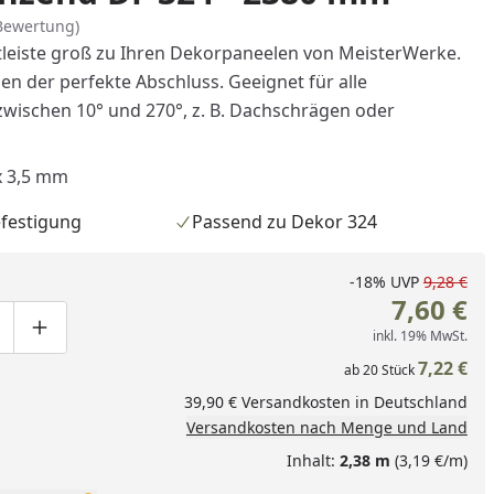
Bewertung)
tleiste groß zu Ihren Dekorpaneelen von MeisterWerke.
en der perfekte Abschluss. Geeignet für alle
wischen 10° und 270°, z. B. Dachschrägen oder
x 3,5 mm
festigung
Passend zu Dekor 324
-18%
UVP
9,28 €
7,60 €
inkl. 19% MwSt.
ge um eins verringern
duktmenge manuell eingeben
Produktmenge um eins erhöhen
7,22 €
ab
20
Stück
nzufügen
39,90 € Versandkosten in Deutschland
Versandkosten nach Menge und Land
Inhalt:
2,38 m
(3,19 €/m)