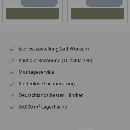
Grundfarbe:
Abmessung:
Format:
Gesamtstärke:
Expresszustellung (auf Wunsch)
Deckmaß:
Kauf auf Rechnung (10 Zahlarten)
Montageservice
Verlegung:
Kostenlose Fachberatung
Verlegung:
Deutschlands bester Händler
Verlegesystem:
50.000 m² Lagerfläche
Integrierter
Schallschutz:
Feuchtraumgeeignet: