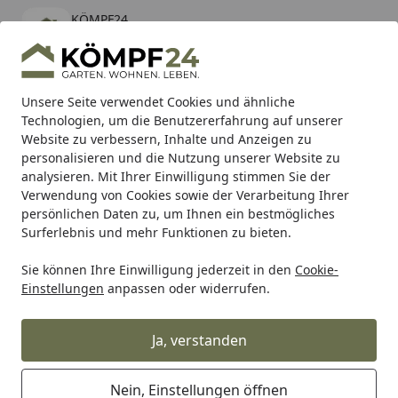
KÖMPF24
Öffnen
Banner schließen
KÖMPF24
kostenlos - Im App Store
Alle Produkte
Mein Konto
Wunschl
Eink
Unsere Seite verwendet Cookies und ähnliche
Technologien, um die Benutzererfahrung auf unserer
Hotline
4,81
/ 5
Suchen
Website zu verbessern, Inhalte und Anzeigen zu
personalisieren und die Nutzung unserer Website zu
analysieren. Mit Ihrer Einwilligung stimmen Sie der
Karibu Pools inkl. gratis Sandfilteranlage & Pool-
Verwendung von Cookies sowie der Verarbeitung Ihrer
Starterset (Gesamtwert bis 468,99€)
persönlichen Daten zu, um Ihnen ein bestmögliches
Surferlebnis und mehr Funktionen zu bieten.
Sie können Ihre Einwilligung jederzeit in den
Cookie-
Meister
Meister Böden
Meister Parkettböden
MeisterP
Einstellungen
anpassen oder widerrufen.
Startseite
MEISTER Parkettboden longlife PS
500 710 x 142 x 13 mm 9021 Eiche
Ja, verstanden
authentic cremeweiß gebürstet
ultramattlackiert
Nein, Einstellungen öffnen