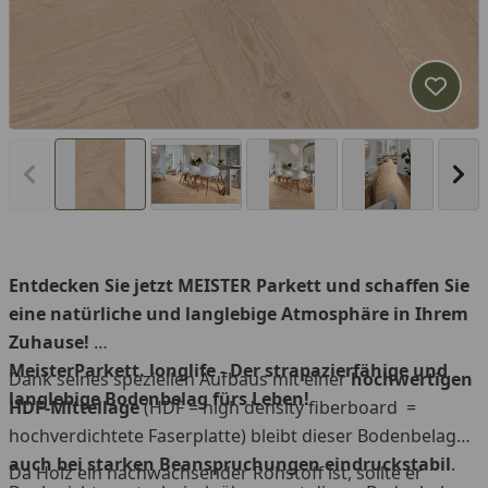
Produk
Vorheriges Bild anzeigen
Näc
Entdecken Sie jetzt MEISTER Parkett und schaffen Sie
eine natürliche und langlebige Atmosphäre in Ihrem
Zuhause!
MeisterParkett. longlife - Der strapazierfähige und
Dank seines speziellen Aufbaus mit einer
hochwertigen
langlebige Bodenbelag fürs Leben!
HDF-Mittellage
(HDF = high density fiberboard =
hochverdichtete Faserplatte) bleibt dieser Bodenbelag
auch bei starken Beanspruchungen eindruckstabil
.
Da Holz ein nachwachsender Rohstoff ist, sollte er