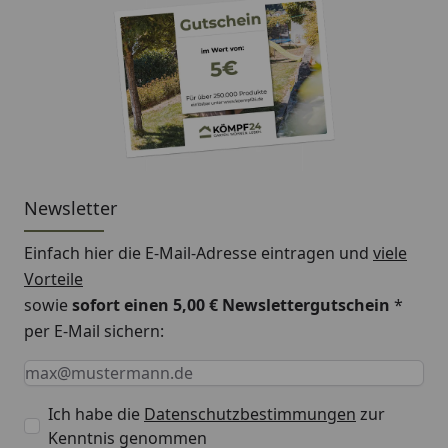
HINWEIS:
Die Farbgebung kann je nach
Bildschirmauflösung, Dekor oder auch Helligkeit variabel
sein.
Newsletter
Einfach hier die E-Mail-Adresse eintragen und
viele
Vorteile
sowie
sofort einen 5,00 € Newslettergutschein
*
per E-Mail sichern:
Keine Eingabe erforderlich
Eingabe erforderlich
E-Mail *
Ich habe die
Datenschutzbestimmungen
zur
Kenntnis genommen