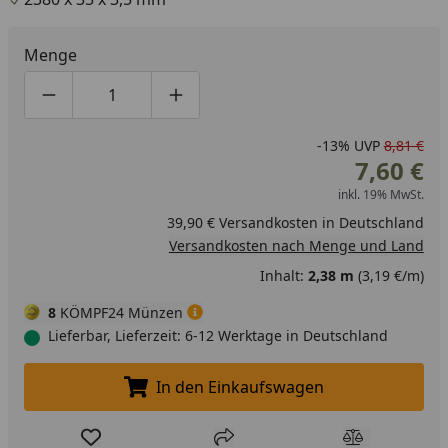
Menge
Produktmenge um eins verringern
Produktmenge manuell eingeben
Produktmenge um eins erhöhen
-13%
UVP
8,81 €
7,60 €
inkl. 19% MwSt.
39,90 € Versandkosten in Deutschland
Versandkosten nach Menge und Land
Inhalt:
2,38 m
(3,19 €/m)
8
KÖMPF24 Münzen
Lieferbar, Lieferzeit: 6-12 Werktage in Deutschland
In den Einkaufswagen
In den Einkaufswagen legen
Produkt zur Wunschliste hinzufügen
Teilen
Produkt Ver