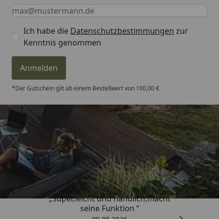
Keine Eingabe erforderlich
Eingabe erforderlich
E-Mail *
Ich habe die
Datenschutzbestimmungen
zur
Kenntnis genommen
Anmelden
*Der Gutschein gilt ab einem Bestellwert von 100,00 €
Trusted Shops
4,81
/ 5
„Super,leicht und handlich,macht
seine Funktion “