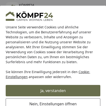
KÖMPF24
Öffnen
Banner schließen
KÖMPF24
kostenlos - Im App Store
Alle Produkte
Mein Konto
Wunschl
Eink
Unsere Seite verwendet Cookies und ähnliche
Technologien, um die Benutzererfahrung auf unserer
Hotline
4,81
/ 5
Suchen
Website zu verbessern, Inhalte und Anzeigen zu
personalisieren und die Nutzung unserer Website zu
analysieren. Mit Ihrer Einwilligung stimmen Sie der
Karibu Pools inkl. gratis Sandfilteranlage & Pool-
Verwendung von Cookies sowie der Verarbeitung Ihrer
Starterset (Gesamtwert bis 468,99€)
persönlichen Daten zu, um Ihnen ein bestmögliches
Surferlebnis und mehr Funktionen zu bieten.
Sie können Ihre Einwilligung jederzeit in den
Cookie-
Meister
Meister Leisten
Meister Deckenleisten
Meister
Einstellungen
anpassen oder widerrufen.
Startseite
MEISTER Faltleiste groß 2380 x 35 x
3,5 mm 20127 Silver linings
Ja, verstanden
Nein, Einstellungen öffnen