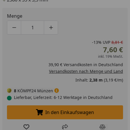
Menge
Produktmenge um eins verringern
Produktmenge manuell eingeben
Produktmenge um eins erhöhen
-13%
UVP
8,81 €
7,60 €
inkl. 19% MwSt.
39,90 € Versandkosten in Deutschland
Versandkosten nach Menge und Land
Inhalt:
2,38 m
(3,19 €/m)
8
KÖMPF24 Münzen
Lieferbar, Lieferzeit: 6-12 Werktage in Deutschland
In den Einkaufswagen
In den Einkaufswagen legen
Produkt zur Wunschliste hinzufügen
Teilen
Produkt Ver