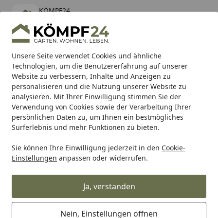
KÖMPF24
Öffnen
Banner schließen
KÖMPF24
kostenlos - Im App Store
Alle Produkte
Mein Konto
Wunschl
Eink
Unsere Seite verwendet Cookies und ähnliche
Technologien, um die Benutzererfahrung auf unserer
Hotline
4,81
/ 5
Suchen
Website zu verbessern, Inhalte und Anzeigen zu
personalisieren und die Nutzung unserer Website zu
analysieren. Mit Ihrer Einwilligung stimmen Sie der
Karibu Pools inkl. gratis Sandfilteranlage & Pool-
Verwendung von Cookies sowie der Verarbeitung Ihrer
Starterset (Gesamtwert bis 468,99€)
persönlichen Daten zu, um Ihnen ein bestmögliches
Surferlebnis und mehr Funktionen zu bieten.
Sie können Ihre Einwilligung jederzeit in den
Cookie-
Meister
Meister Leisten
Meister Deckenleisten
Meister
Einstellungen
anpassen oder widerrufen.
Startseite
MEISTER Faltleiste groß 2380 x 35 x
3,5 mm 20106 White wood
Ja, verstanden
Nein, Einstellungen öffnen