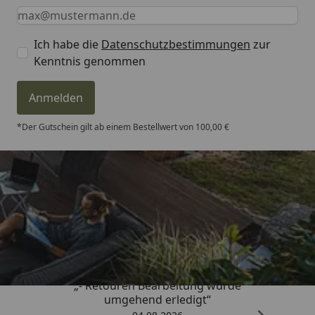
Keine Eingabe erforderlich
Eingabe erforderlich
E-Mail *
Ich habe die
Datenschutzbestimmungen
zur
Kenntnis genommen
Anmelden
*Der Gutschein gilt ab einem Bestellwert von 100,00 €
Trusted Shops
4,81
/ 5
„- Retouren Bearbeitung wurde
umgehend erledigt“