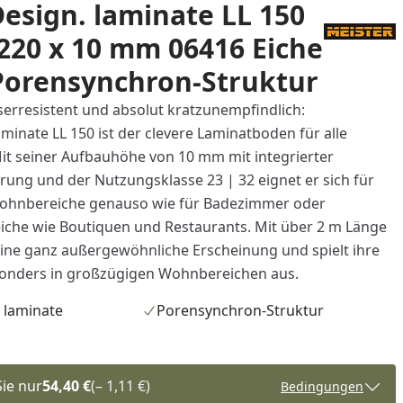
esign. laminate LL 150
 220 x 10 mm 06416 Eiche
Porensynchron-Struktur
serresistent und absolut kratzunempfindlich:
minate LL 150 ist der clevere Laminatboden für alle
t seiner Aufbauhöhe von 10 mm mit integrierter
erung und der Nutzungsklasse 23 | 32 eignet er sich für
Wohnbereiche genauso wie für Badezimmer oder
iche wie Boutiquen und Restaurants. Mit über 2 m Länge
 eine ganz außergewöhnliche Erscheinung und spielt ihre
sonders in großzügigen Wohnbereichen aus.
 laminate
Porensynchron-Struktur
Sie nur
54,40 €
(– 1,11 €)
Bedingungen