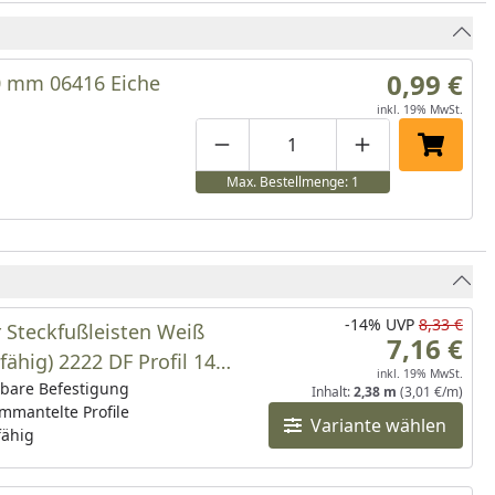
0,99 €
0 mm 06416 Eiche
inkl. 19% MwSt.
Produktmenge um eins verringe
Produktmenge manuell
Produktmenge 
In den 
Max. Bestellmenge: 1
-14%
UVP
8,33 €
 Steckfußleisten Weiß
7,16 €
hfähig) 2222 DF Profil 14
inkl. 19% MwSt.
MK/16MK_NEUE Länge
tbare Befestigung
Inhalt:
2,38 m
(3,01 €/m)
mmantelte Profile
Variante wählen
fähig