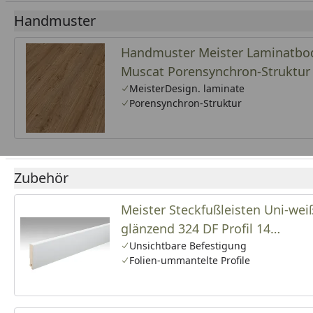
Handmuster
Handmuster Meister Laminatbode
Muscat Porensynchron-Struktur
MeisterDesign. laminate
Porensynchron-Struktur
Zubehör
Meister Steckfußleisten Uni-wei
glänzend 324 DF Profil 14
MK/15MK/16MK
Unsichtbare Befestigung
Folien-ummantelte Profile