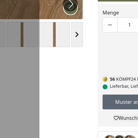
Produkt zur Wunschliste hi
Menge
Produktmen
Pro
Nächstes Bild anzeigen
56
KÖMPF24 
Lieferbar, Li
Muster a
Wunschl
Pro