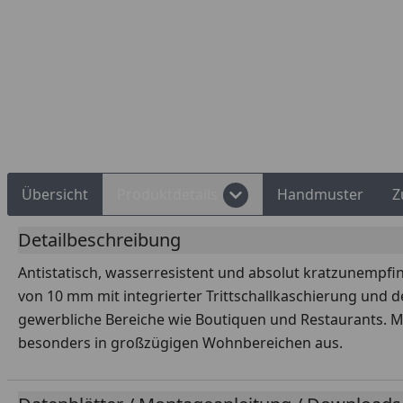
Rechnungskauf
Montageservice
Übersicht
Produktdetails
Handmuster
Z
Detailbeschreibung
Antistatisch, wasserresistent und absolut kratzunempfi
von 10 mm mit integrierter Trittschallkaschierung und 
gewerbliche Bereiche wie Boutiquen und Restaurants. Mi
besonders in großzügigen Wohnbereichen aus.