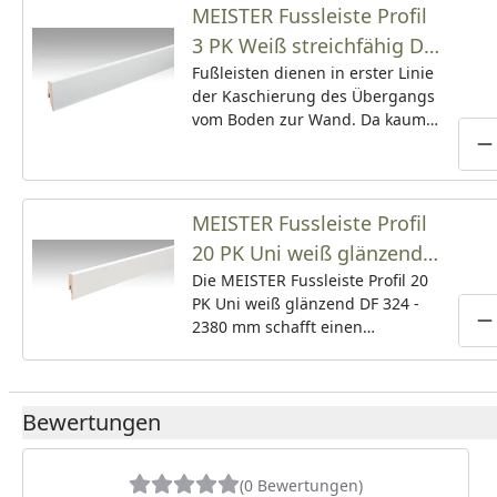
MEISTER Fussleiste Profil
3 PK Weiß streichfähig DF
2222 - 2380 mm
Fußleisten dienen in erster Linie
der Kaschierung des Übergangs
vom Boden zur Wand. Da kaum
ein Bodenbelag so verlegt
P
werden kann, dass eine klare,
saubere Kante an der Wand
entsteht, sind die Leisten in
MEISTER Fussleiste Profil
beinahe jedem Raum zu finden.
20 PK Uni weiß glänzend
Ob klassisch weiß, natürliche
DF 324 - 2380 mm
Die MEISTER Fussleiste Profil 20
Holz-Optik oder bunt bemalt –
PK Uni weiß glänzend DF 324 -
richtig kombiniert, sorgen sie für
2380 mm schafft einen
spannende Akzente.
P
ordentlichen Übergang von
Boden zu Wand und bietet
zuverlässigen Schutz vor
Bewertungen
Abnutzungen. Universell für alle
Bodenarten geeignet, sorgt sie
für einen harmonischen und
(0 Bewertungen)
eleganten