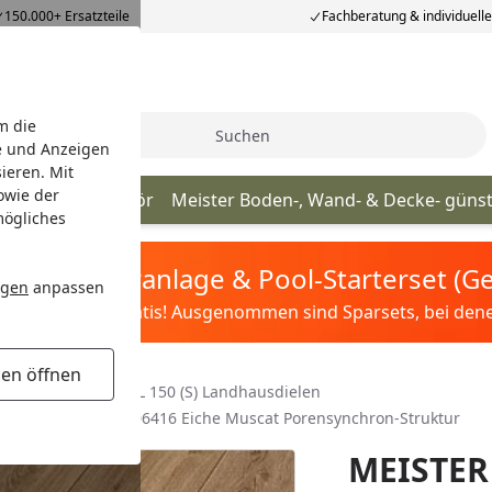
150.000+ Ersatzteile
Fachberatung & individuell
m die
Suche
e und Anzeigen
ieren. Mit
owie der
Meister Zubehör
Meister Boden-, Wand- & Decke- güns
mögliches
tis Sandfilteranlage & Pool-Starterset (
ngen
anpassen
ilter&Pflege gratis! Ausgenommen sind Sparsets, bei denen 
gen öffnen
Design. laminate LL 150 (S) Landhausdielen
52 x 220 x 10 mm 06416 Eiche Muscat Porensynchron-Struktur
MEISTER