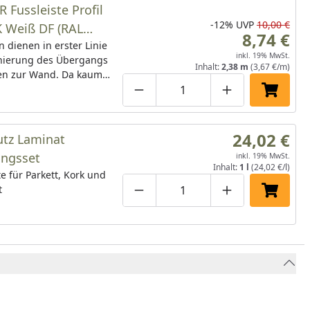
 Fussleiste Profil
-12%
UVP
10,00 €
RAL
8,74 €
2266 - 2380 mm
n dienen in erster Linie
inkl. 19% MwSt.
hierung des Übergangs
Inhalt:
2,38 m
(3,67 €/m)
n zur Wand. Da kaum
nbelag so verlegt
Produktmenge um eins verringe
Produktmenge manuell
Produktmenge 
In den 
nn, dass eine klare,
Kante an der Wand
 sind die Leisten in
24,02 €
utz Laminat
jedem Raum zu finden.
ungsset
inkl. 19% MwSt.
sch weiß, natürliche
Inhalt:
1 l
(24,02 €/l)
e für Parkett, Kork und
k oder bunt bemalt –
t
ombiniert, sorgen sie für
Produktmenge um eins verringe
Produktmenge manuell
Produktmenge 
In den 
e Akzente.