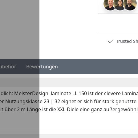
Deutschlands bester Händler
Trusted S
ubehör
Bewertungen
ndlich: MeisterDesign. laminate LL 150 ist der clevere Lam
der Nutzungsklasse 23 | 32 eignet er sich für stark genut
t über 2 m Länge ist die XXL-Diele eine ganz außergewöhnli