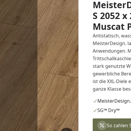
MeisterD
S 2052 x
Muscat 
Antistatisch, was
MeisterDesign. la
Anwendungen. Mi
Trittschallkaschi
stark genutzte 
gewerbliche Bere
ist die XXL-Diele
ganze Klasse be
MeisterDesign.
5G™ Dry™
So zahlen 