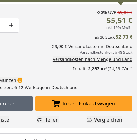
nzufügen
-20%
UVP
69,86 €
55,51 €
inkl. 19% MwSt.
ge um eins verringern
duktmenge manuell eingeben
Produktmenge um eins erhöhen
52,73 €
ab
36
Stück
29,90 € Versandkosten in Deutschland
Versandkostenfrei ab 48 Stück
Versandkosten nach Menge und Land
Inhalt:
2,257 m²
(24,59 €/m²)
Münzen
eferzeit: 6-12 Werktage in Deutschland
nfordern
In den Einkaufswagen
Muster anfordern
In den Einkaufswagen l
iste
Teilen
Vergleichen
dukt zur Wunschliste hinzufügen
Teilen
Produkt Vergle