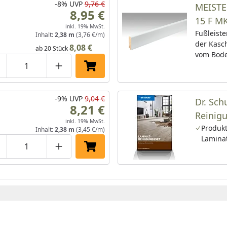
-8%
UVP
9,76 €
MEISTER
8,95 €
15 F MK Weiß DF (
inkl. 19% MwSt.
9016) 
Fußleiste
Inhalt:
2,38 m
(3,76 €/m)
der Kasc
8,08 €
ab 20 Stück
vom Bode
ein Bode
roduktmenge um eins verringern
Produktmenge manuell eingeben
Produktmenge um eins erhöhen
In den Einkaufswagen legen
werden ka
saubere 
entsteht,
-9%
UVP
9,04 €
Dr. Sch
8,21 €
beinahe 
Reinig
Ob klassi
inkl. 19% MwSt.
Produkt
Holz-Opti
Inhalt:
2,38 m
(3,45 €/m)
Lamina
richtig k
spannend
roduktmenge um eins verringern
Produktmenge manuell eingeben
Produktmenge um eins erhöhen
In den Einkaufswagen legen