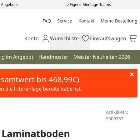
e Angebote
Eigene Montage-Teams
FAQ
Service
Kontakt
Meine Bestellung
Meine Bestellung
Konto
Wunschliste
Einkaufswagen
Mein Konto
Wunschliste
Einkaufswagen
tig im Angebot
Handmuster
Meister Neuheiten 2026
Gesamtwert bis 468,99€)
die Filteranlage bereits dabei ist.
Artikel-Nr.:
5509737
 Laminatboden