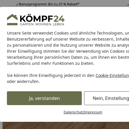
Bonusprogramm: Bis zu 25 % Rabatt*
Hotline
07051 / 9 22 22
4,81
/ 5
Mo-Fr. 8-16 Uhr
25.957 Bewertungen
Unsere Seite verwendet Cookies und ähnliche Technologien, u
Alle Produkte
Highlights
Tipps & Tricks
Alle Produkte
Benutzererfahrung auf unserer Website zu verbessern, Inhalt
zu personalisieren und die Nutzung unserer Website zu analys
Ihrer Einwilligung stimmen Sie der Verwendung von Cookies s
Meister
Meister Böden
Meister Paneele
Leisten
Verarbeitung Ihrer persönlichen Daten zu, um Ihnen ein best
Surferlebnis und mehr Funktionen zu bieten.
Karibu Pools inkl. gra
Sie können Ihre Einwilligung jederzeit in den
Cookie-Einstellu
oder widerrufen.
Dein Traumpool im Sorglos-Paket: F
Ja, verstanden
Nein, Einstellun
Meister
Meister Böden
Meister Laminatböden
Meister
Startseite
MEISTER Laminatboden MeisterDesign. laminate LL 150 S 20
Datenschutz
Impressum