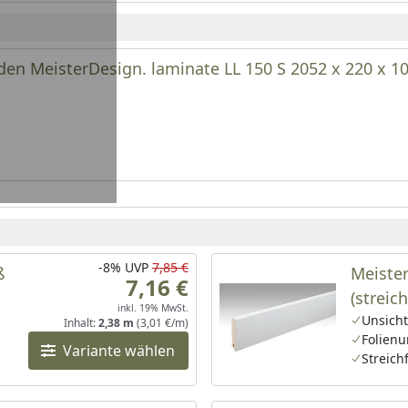
n MeisterDesign. laminate LL 150 S 2052 x 220 x 1
-8%
UVP
7,85 €
ß
Meister
7,16 €
(streic
inkl. 19% MwSt.
MK/15
Unsich
Inhalt:
2,38 m
(3,01 €/m)
Folienu
Variante wählen
Streich