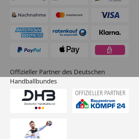
für saubere Übergänge und Abschlüsse in Wohn-
und Arbeitsräumen. Mit seiner robusten
Konstruktion, der einfachen Montage und dem
eleganten Design bietet es sowohl funktionale als
auch ästhetische Vorteile. Ob bei Terrassentüren,
bodentiefen Fenstern oder unterschiedlichen
Bodenbelägen – dieses Profil erfüllt höchste
Ansprüche an Qualität und Design.
Offizieller Partner des Deutschen
Handballbundes