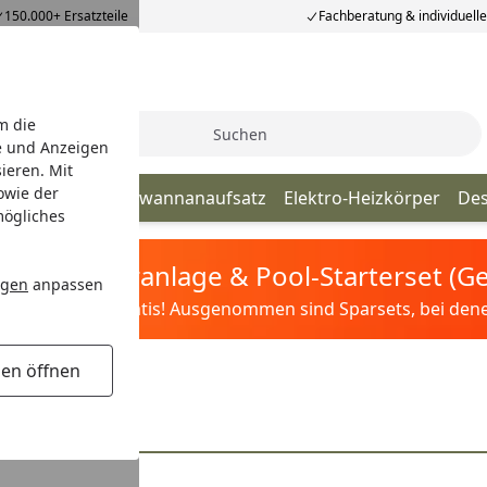
150.000+ Ersatzteile
Fachberatung & individuell
m die
Suche
e und Anzeigen
ieren. Mit
owie der
chkabinen
Badewannanaufsatz
Elektro-Heizkörper
Des
mögliches
tis Sandfilteranlage & Pool-Starterset (
ngen
anpassen
ilter&Pflege gratis! Ausgenommen sind Sparsets, bei denen 
gen öffnen
ports
rts