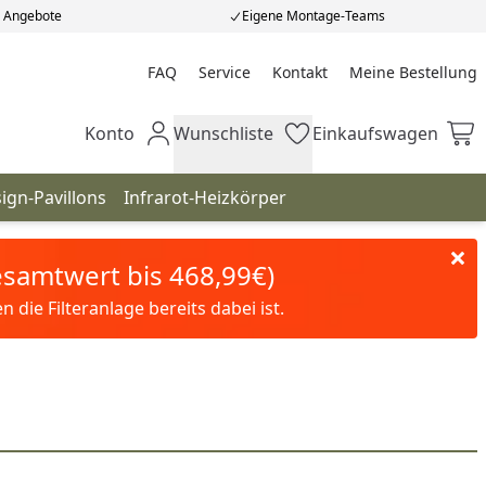
e Angebote
Eigene Montage-Teams
FAQ
Service
Kontakt
Meine Bestellung
Meine Bestellung
Konto
Wunschliste
Einkaufswagen
Mein Konto
Wunschliste
Einkaufswagen
ign-Pavillons
Infrarot-Heizkörper
Gesamtwert bis 468,99€)
die Filteranlage bereits dabei ist.