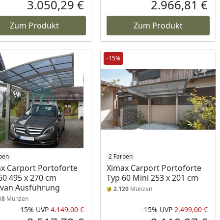
Prozent
cher Preis
Rabatt in Prozent
Ursprünglicher Preis
Rab
Urs
3.050,29 €
2.966,81 €
reis
Aktueller Preis
Akt
Zum Produkt
Zum Produkt
-15%
ben
2 Farben
x Carport Portoforte
Ximax Carport Portoforte
60 495 x 270 cm
Typ 60 Mini 253 x 201 cm
van Ausführung
2.120
Münzen
18
Münzen
-15%
UVP
4.149,00 €
-15%
UVP
2.499,00 €
Rabatt in Prozent
Ursprünglicher Preis
Rab
Urs