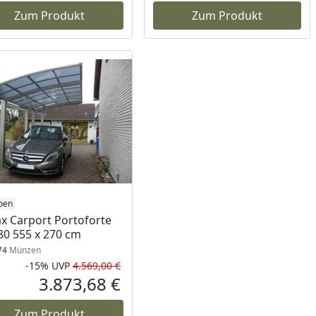
Zum Produkt
Zum Produkt
ben
x Carport Portoforte
80 555 x 270 cm
74
Münzen
-15%
UVP
4.569,00 €
Prozent
cher Preis
Rabatt in Prozent
Ursprünglicher Preis
3.873,68 €
reis
Aktueller Preis
Zum Produkt