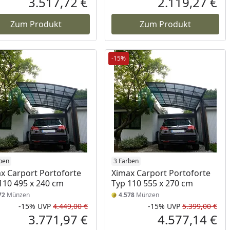
3.517,72 €
2.119,27 €
reis
Aktueller Preis
Akt
Zum Produkt
Zum Produkt
-15%
ben
3 Farben
x Carport Portoforte
Ximax Carport Portoforte
110 495 x 240 cm
Typ 110 555 x 270 cm
72
Münzen
4.578
Münzen
-15%
UVP
4.449,00 €
-15%
UVP
5.399,00 €
Prozent
cher Preis
Rabatt in Prozent
Ursprünglicher Preis
Rab
Urs
3.771,97 €
4.577,14 €
reis
Aktueller Preis
Akt