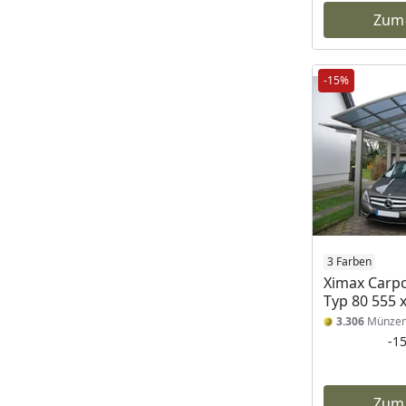
Zum
-15%
3 Farben
Ximax Carpo
Typ 80 555 
3.306
Münze
-1
Zum