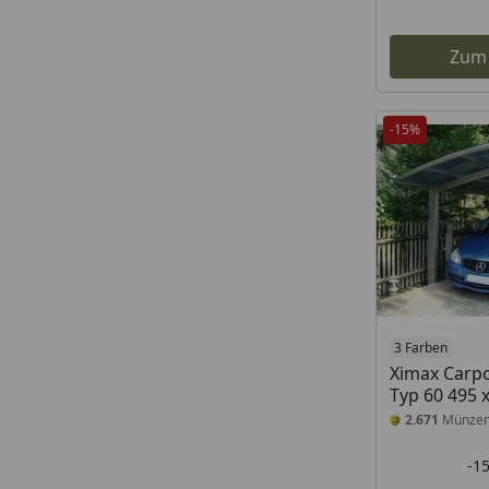
Zum
-15%
3 Farben
Ximax Carpo
Typ 60 495 
2.671
Münze
-1