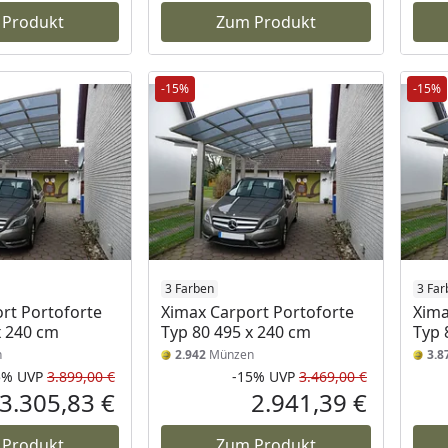
 Produkt
Zum Produkt
-15%
-15%
3 Farben
3 Far
rt Portoforte
Ximax Carport Portoforte
Xima
x 240 cm
Typ 80 495 x 240 cm
Typ 
n
2.942
Münzen
3.8
5%
UVP
3.899,00 €
-15%
UVP
3.469,00 €
Rabatt in Prozent
Ursprünglicher Preis
Rabatt in 
Ursprüngli
3.305,83 €
2.941,39 €
Aktueller Preis
Aktueller P
 Produkt
Zum Produkt