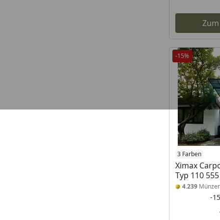
Zum
-15%
3 Farben
Ximax Carpo
Typ 110 555
4.239
Münze
-1