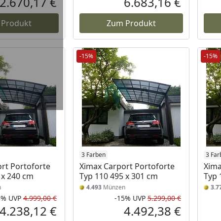
2.670,17 €
6.683,16 €
Aktueller Preis
Aktueller P
 Produkt
Zum Produkt
-15%
-15%
3 Farben
3 Far
rt Portoforte
Ximax Carport Portoforte
Xima
 x 240 cm
Typ 110 495 x 301 cm
Typ 
n
4.493
Münzen
3.7
5%
UVP
4.999,00 €
-15%
UVP
5.299,00 €
Rabatt in Prozent
Ursprünglicher Preis
Rabatt in 
Ursprüngli
4.238,12 €
4.492,38 €
Aktueller Preis
Aktueller P