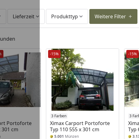
Lieferzeit
Produkttyp
Weitere Filter
efunden
%
-15%
-15%
3 Farben
3 Far
rt Portoforte
Ximax Carport Portoforte
Xima
x 301 cm
Typ 110 555 x 301 cm
Typ 
n
5.001
Münzen
3.1