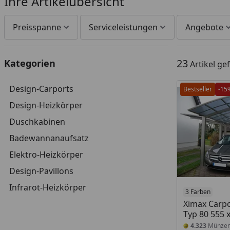
Ihre Artikelübersicht
Preisspanne
Serviceleistungen
Angebote
23
Kategorien
Artikel g
Design-Carports
Bestseller
-15
Design-Heizkörper
Duschkabinen
Badewannanaufsatz
Elektro-Heizkörper
Design-Pavillons
Infrarot-Heizkörper
3 Farben
Ximax Carpo
Typ 80 555 
4.323
Münze