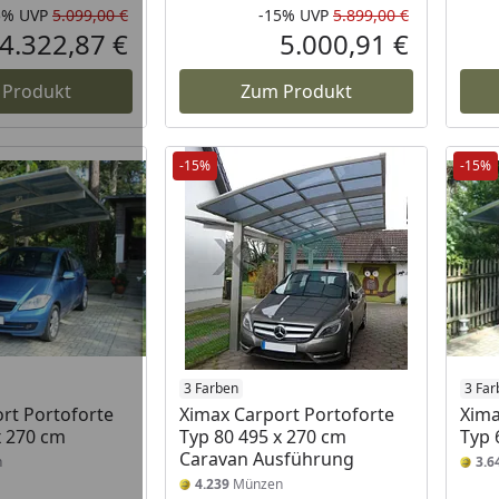
5%
UVP
5.099,00 €
-15%
UVP
5.899,00 €
Rabatt in Prozent
Ursprünglicher Preis
Rabatt in 
Ursprüngli
4.322,87 €
5.000,91 €
Aktueller Preis
Aktueller P
 Produkt
Zum Produkt
-15%
-15%
3 Farben
3 Far
rt Portoforte
Ximax Carport Portoforte
Xima
x 270 cm
Typ 80 495 x 270 cm
Typ 
Caravan Ausführung
n
3.6
4.239
Münzen