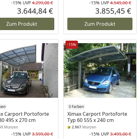
-15%
UVP
4.299,00 €
-15%
UVP
4.549,00 €
Prozent
cher Preis
Rabatt in Prozent
Ursprünglicher Preis
Rab
Urs
3.644,84 €
3.855,45 €
reis
Aktueller Preis
Akt
Zum Produkt
Zum Produkt
-15%
ben
3 Farben
x Carport Portoforte
Ximax Carport Portoforte
80 495 x 270 cm
Typ 60 555 x 240 cm
51
Münzen
2.967
Münzen
-15%
UVP
3.599,00 €
-15%
UVP
3.499,00 €