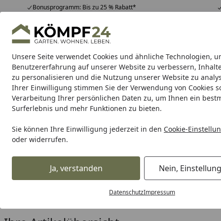
Bonusprogramm: Bis zu 25 % Rabatt*
Hotline
07051 / 9 22 22
4,81
/ 5
Mo-Fr. 8-16 Uhr
25.963 Bewertungen
Unsere Seite verwendet Cookies und ähnliche Technologien, u
Alle Produkte
Highlights
Tipps & Tricks
Alle Produkte
Benutzererfahrung auf unserer Website zu verbessern, Inhalt
zu personalisieren und die Nutzung unserer Website zu analys
Ihrer Einwilligung stimmen Sie der Verwendung von Cookies s
Ximax
Design-Carports
Design-Heizkörper
Dus
Verarbeitung Ihrer persönlichen Daten zu, um Ihnen ein best
Surferlebnis und mehr Funktionen zu bieten.
Karibu Pools inkl. gra
Sie können Ihre Einwilligung jederzeit in den
Cookie-Einstellu
oder widerrufen.
Dein Traumpool im Sorglos-Paket: F
Ja, verstanden
Nein, Einstellun
Ximax
Design-Carports
Portoforte
Portoforte Einzelcar
Startseite
Ximax Portoforte Einzelcarpo
Datenschutz
Impressum