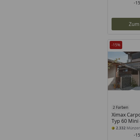
-1
Zum
-15%
2 Farben
Ximax Carpo
Typ 60 Mini
2.332
Münze
-1