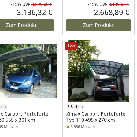
-15%
UVP
3.699,00 €
-15%
UVP
3.149,00 €
Prozent
cher Preis
Rabatt in Prozent
Ursprünglicher Preis
Rab
Urs
3.136,32 €
2.668,89 €
reis
Aktueller Preis
Akt
Zum Produkt
Zum Produkt
-15%
ben
3 Farben
x Carport Portoforte
Ximax Carport Portoforte
60 555 x 301 cm
Typ 110 495 x 270 cm
45
Münzen
3.856
Münzen