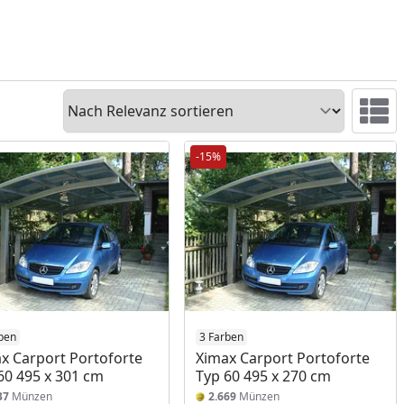
Sortieren
Ansicht 
-15%
ben
3 Farben
x Carport Portoforte
Ximax Carport Portoforte
60 495 x 301 cm
Typ 60 495 x 270 cm
37
Münzen
2.669
Münzen