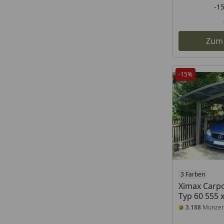
-1
Zum
-15%
3 Farben
Ximax Carpo
Typ 60 555 
3.188
Münze