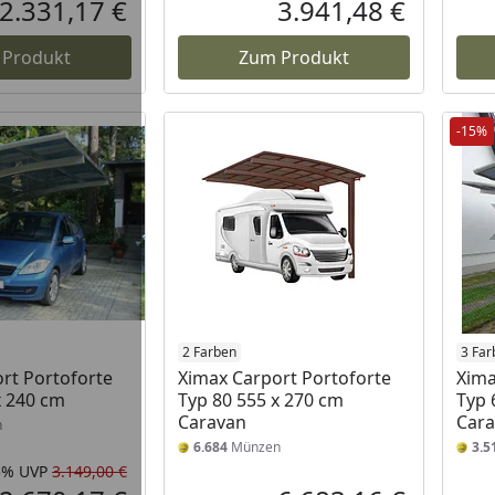
Rabatt in Prozent
Ursprünglicher Preis
Rabatt in 
Ursprüngli
2.331,17 €
3.941,48 €
Aktueller Preis
Aktueller P
 Produkt
Zum Produkt
-15%
2 Farben
3 Far
rt Portoforte
Ximax Carport Portoforte
Xima
x 240 cm
Typ 80 555 x 270 cm
Typ 
Caravan
Cara
n
6.684
Münzen
3.5
5%
UVP
3.149,00 €
Rabatt in Prozent
Ursprünglicher Preis