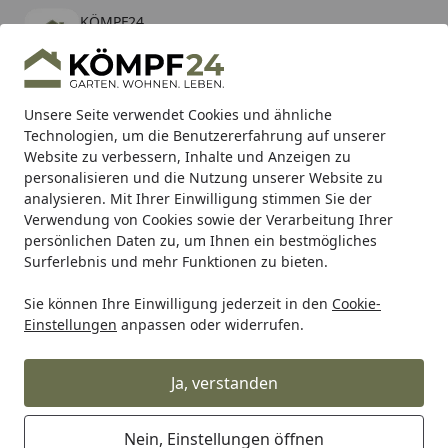
KÖMPF24
Öffnen
Banner schließen
KÖMPF24
kostenlos - Im App Store
Alle Produkte
Mein Konto
Wunschl
Eink
Unsere Seite verwendet Cookies und ähnliche
Technologien, um die Benutzererfahrung auf unserer
Hotline
4,81
/ 5
Suchen
Website zu verbessern, Inhalte und Anzeigen zu
personalisieren und die Nutzung unserer Website zu
analysieren. Mit Ihrer Einwilligung stimmen Sie der
Karibu Pools inkl. gratis Sandfilteranlage & Pool-
Verwendung von Cookies sowie der Verarbeitung Ihrer
Starterset (Gesamtwert bis 468,99€)
persönlichen Daten zu, um Ihnen ein bestmögliches
Surferlebnis und mehr Funktionen zu bieten.
Metabo
Zubehör
Zubehör Druckluft
Druckluft-Verteil
Sie können Ihre Einwilligung jederzeit in den
Cookie-
Startseite
Einstellungen
anpassen oder widerrufen.
Metabo Reduzierstücke
Ja, verstanden
Ihre Artikelübersicht
Nein, Einstellungen öffnen