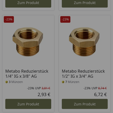
Zum Produkt
Zum Produkt
-23%
-23%
Metabo Reduzierstück
Metabo Reduzierstück
1/4" IG x 3/8" AG
1/2" IG x 3/4" AG
3
Münzen
7
Münzen
-23%
UVP
3,81 €
-23%
UVP
8,74 €
Rabatt in Prozent
Ursprünglicher Preis
Rab
Urs
2,93 €
6,72 €
Aktueller Preis
Akt
Zum Produkt
Zum Produkt