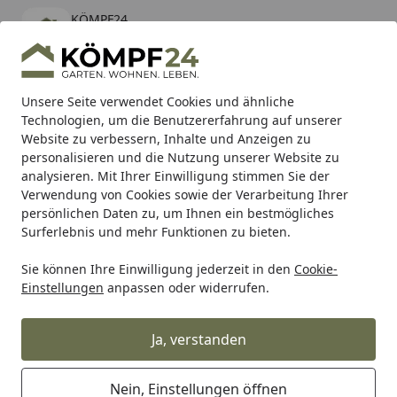
KÖMPF24
Öffnen
Banner schließen
KÖMPF24
kostenlos - Im App Store
Alle Produkte
Mein Konto
Wunschl
Eink
Unsere Seite verwendet Cookies und ähnliche
Technologien, um die Benutzererfahrung auf unserer
Hotline
4,81
/ 5
Suchen
Website zu verbessern, Inhalte und Anzeigen zu
personalisieren und die Nutzung unserer Website zu
analysieren. Mit Ihrer Einwilligung stimmen Sie der
Karibu Pools inkl. gratis Sandfilteranlage & Pool-
Verwendung von Cookies sowie der Verarbeitung Ihrer
Starterset (Gesamtwert bis 468,99€)
persönlichen Daten zu, um Ihnen ein bestmögliches
Surferlebnis und mehr Funktionen zu bieten.
Makita
Zubehör für Maschinen
Für Sägen
Kreissägebl
Sie können Ihre Einwilligung jederzeit in den
Cookie-
Startseite
Einstellungen
anpassen oder widerrufen.
Makita MakBlade+ Sägeblätter
260mm
Ja, verstanden
Ihre Artikelübersicht
Nein, Einstellungen öffnen