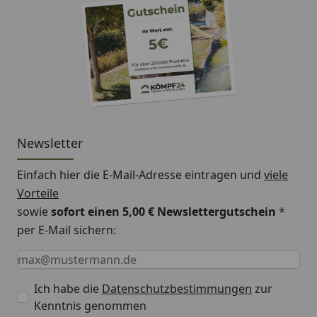
Newsletter
Einfach hier die E-Mail-Adresse eintragen und
viele
Vorteile
sowie
sofort einen 5,00 € Newslettergutschein
*
per E-Mail sichern:
Keine Eingabe erforderlich
Eingabe erforderlich
E-Mail *
Ich habe die
Datenschutzbestimmungen
zur
Kenntnis genommen