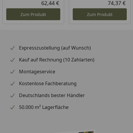
Rabatt in Prozent
Ursprünglicher Preis
Rab
Urs
62,44 €
74,37 €
Aktueller Preis
Akt
Zum Produkt
Zum Produkt
Expresszustellung (auf Wunsch)
Kauf auf Rechnung (10 Zahlarten)
Montageservice
Kostenlose Fachberatung
Deutschlands bester Händler
50.000 m² Lagerfläche