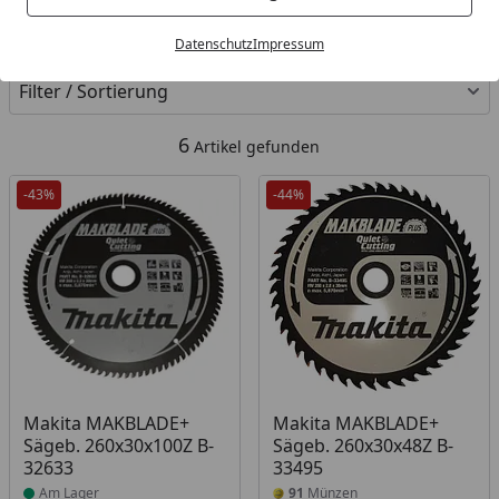
Kategorien
Datenschutz
Impressum
Filter / Sortierung
6
Artikel gefunden
-43%
-44%
Produkt am Lager
Makita MAKBLADE+
Makita MAKBLADE+
Sägeb. 260x30x100Z B-
Sägeb. 260x30x48Z B-
32633
33495
Am Lager
91
Münzen