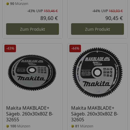
90
Münzen
-43%
UVP
159,46 €
-44%
UVP
163,03 €
Rabatt in Prozent
Ursprünglicher Preis
Rab
Urs
89,60 €
90,45 €
Aktueller Preis
Akt
Zum Produkt
Zum Produkt
-43%
-44%
Makita MAKBLADE+
Makita MAKBLADE+
Sägeb. 260x30x80Z B-
Sägeb. 260x30x80Z B-
32655
32605
100
Münzen
81
Münzen