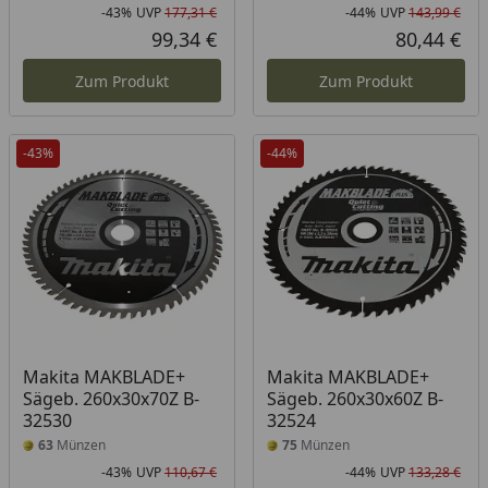
-43%
UVP
177,31 €
-44%
UVP
143,99 €
Rabatt in Prozent
Ursprünglicher Preis
Rab
Urs
99,34 €
80,44 €
Aktueller Preis
Akt
Zum Produkt
Zum Produkt
-43%
-44%
Makita MAKBLADE+
Makita MAKBLADE+
Sägeb. 260x30x70Z B-
Sägeb. 260x30x60Z B-
32530
32524
63
Münzen
75
Münzen
-43%
UVP
110,67 €
-44%
UVP
133,28 €