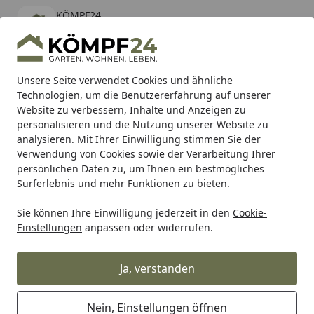
KÖMPF24
Öffnen
Banner schließen
KÖMPF24
kostenlos - Im App Store
Alle Produkte
Mein Konto
Wunschl
Eink
Unsere Seite verwendet Cookies und ähnliche
Technologien, um die Benutzererfahrung auf unserer
Hotline
4,81
/ 5
Suchen
Website zu verbessern, Inhalte und Anzeigen zu
personalisieren und die Nutzung unserer Website zu
analysieren. Mit Ihrer Einwilligung stimmen Sie der
Karibu Pools inkl. gratis Sandfilteranlage & Pool-
Verwendung von Cookies sowie der Verarbeitung Ihrer
Starterset (Gesamtwert bis 468,99€)
persönlichen Daten zu, um Ihnen ein bestmögliches
Surferlebnis und mehr Funktionen zu bieten.
Makita
Zubehör für Maschinen
Für Bohrer & Befestigen
Sie können Ihre Einwilligung jederzeit in den
Cookie-
Startseite
Einstellungen
anpassen oder widerrufen.
Makita Magazinschrauben
Ja, verstanden
Ihre Artikelübersicht
Nein, Einstellungen öffnen