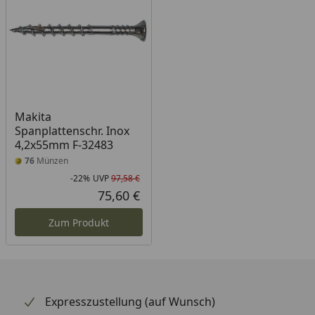
Makita
Spanplattenschr. Inox
4,2x55mm F-32483
76
Münzen
-22%
UVP
97,58 €
Rabatt in Prozent
Ursprünglicher Preis
75,60 €
Aktueller Preis
Zum Produkt
Expresszustellung (auf Wunsch)