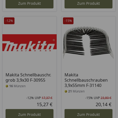
Zum Produkt
Zum Produkt
-12%
-15%
Makita Schnellbauschr.
Makita
grob 3,9x30 F-30955
Schnellbauschrauben
3,9x55mm F-31140
16
Münzen
21
Münzen
-12%
UVP
17,37 €
-15%
UVP
23,80 €
Rabatt in Prozent
Ursprünglicher Preis
Rab
Urs
15,27 €
20,14 €
Aktueller Preis
Akt
Zum Produkt
Zum Produkt