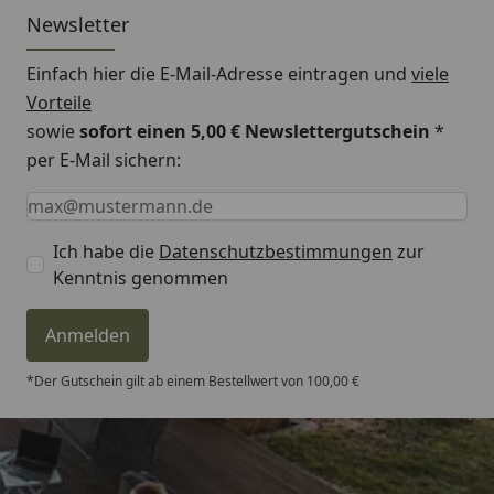
Newsletter
Einfach hier die E-Mail-Adresse eintragen und
viele
Vorteile
sowie
sofort einen 5,00 € Newslettergutschein
*
per E-Mail sichern:
Keine Eingabe erforderlich
Eingabe erforderlich
E-Mail *
Ich habe die
Datenschutzbestimmungen
zur
Kenntnis genommen
Anmelden
*Der Gutschein gilt ab einem Bestellwert von 100,00 €