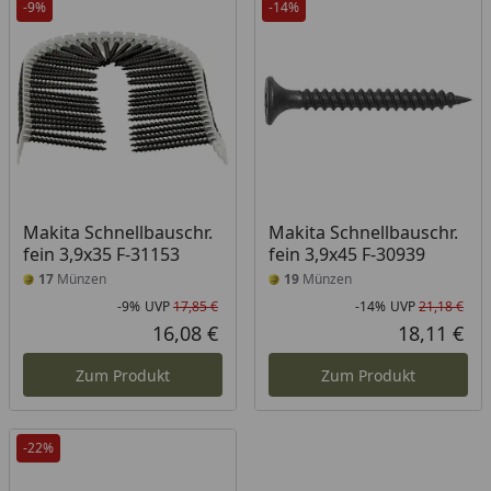
-9%
-14%
Makita Schnellbauschr.
Makita Schnellbauschr.
fein 3,9x35 F-31153
fein 3,9x45 F-30939
17
Münzen
19
Münzen
-9%
UVP
17,85 €
-14%
UVP
21,18 €
Rabatt in Prozent
Ursprünglicher Preis
Rab
Urs
16,08 €
18,11 €
Aktueller Preis
Akt
Zum Produkt
Zum Produkt
-22%