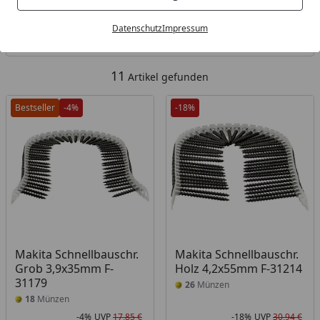
Kategorien
Datenschutz
Impressum
Filter / Sortierung
11
Artikel gefunden
Bestseller
-4%
-18%
Makita Schnellbauschr.
Makita Schnellbauschr.
Grob 3,9x35mm F-
Holz 4,2x55mm F-31214
31179
26
Münzen
18
Münzen
-4%
UVP
17,85 €
-18%
UVP
30,94 €