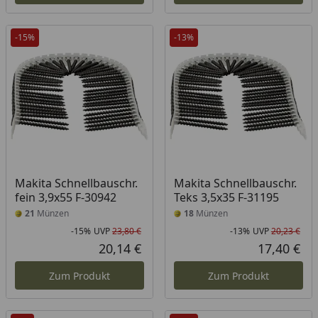
-15%
-13%
Makita Schnellbauschr.
Makita Schnellbauschr.
fein 3,9x55 F-30942
Teks 3,5x35 F-31195
21
Münzen
18
Münzen
-15%
UVP
23,80 €
-13%
UVP
20,23 €
Rabatt in Prozent
Ursprünglicher Preis
Rab
Urs
20,14 €
17,40 €
Aktueller Preis
Akt
Zum Produkt
Zum Produkt