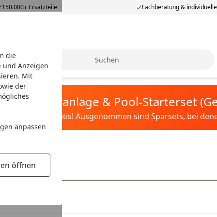
150.000+ Ersatzteile
Fachberatung & individuell
m die
Suche
e und Anzeigen
ieren. Mit
owie der
mögliches
tis Sandfilteranlage & Pool-Starterset (
ilter&Pflege gratis! Ausgenommen sind Sparsets, bei denen 
ngen
anpassen
gen öffnen