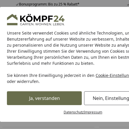
Bonusprogramm: Bis zu 25 % Rabatt*
Hotline
07051 / 9 22 22
4,81
/ 5
Mo-Fr. 8-16 Uhr
25.957 Bewertungen
Unsere Seite verwendet Cookies und ähnliche Technologien, u
Alle Produkte
Highlights
Tipps & Tricks
Alle Produkte
Benutzererfahrung auf unserer Website zu verbessern, Inhalt
zu personalisieren und die Nutzung unserer Website zu analys
Ihrer Einwilligung stimmen Sie der Verwendung von Cookies s
Verarbeitung Ihrer persönlichen Daten zu, um Ihnen ein best
Karibu Pools inkl. gra
Surferlebnis und mehr Funktionen zu bieten.
Dein Traumpool im Sorglos-Paket: F
Sie können Ihre Einwilligung jederzeit in den
Cookie-Einstellu
oder widerrufen.
Marken
Liqui Moly
Gabelöl
Startseite
Motoröl
Ja, verstanden
Nein, Einstellun
Datenschutz
Impressum
Ihre Artikelübersicht