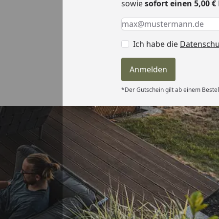
sowie
sofort einen 5,00 
Keine Eingabe erforderlic
Eingabe erforderlich
E-Mail *
Ich habe die
Datensch
Anmelden
*Der Gutschein gilt ab einem Bestel
Versand
itung wurde
edigt“
6