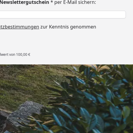
€ Newslettergutschein
* per E-Mail sichern:
h
utzbestimmungen
zur Kenntnis genommen
lwert von 100,00 €