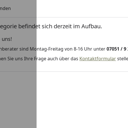
unden
egorie befindet sich derzeit im Aufbau.
 uns!
hberater sind Montag-Freitag von 8-16 Uhr unter
07051 / 9
en Sie uns Ihre Frage auch über das
Kontaktformular
stell