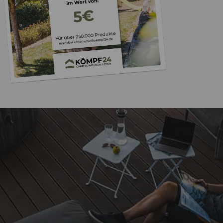
Trusted Shops
„- Retouren Bearbe
umgehend erl
4,81
/ 5
04.08.202
25.957 Bewertungen