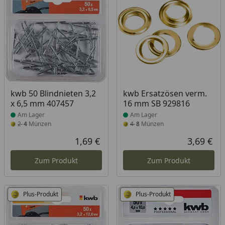
Produkt am Lager
Produkt am Lager
kwb 50 Blindnieten 3,2
kwb Ersatzösen verm.
x 6,5 mm 407457
16 mm SB 929816
Am Lager
Am Lager
2
4
Münzen
4
8
Münzen
1,69 €
3,69 €
Aktueller Preis
Akt
Zum Produkt
Zum Produkt
Plus-Produkt
Plus-Produkt