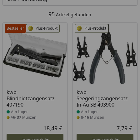
95
Artikel gefunden
Bestseller
Plus-Produkt
Plus-Produkt
Produkt am Lager
Produkt am Lager
kwb
kwb
Blindnietzangensatz
Seegeringzangensatz
407190
In-Au SB 403900
Am Lager
Am Lager
19
37
Münzen
8
16
Münzen
18,49 €
7,79 €
Aktueller Preis
Akt