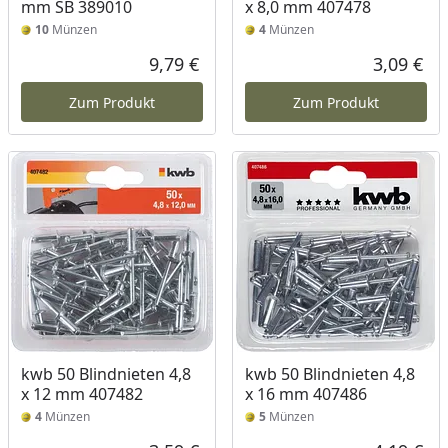
mm SB 389010
x 8,0 mm 407478
10
Münzen
4
Münzen
9,79 €
3,09 €
Aktueller Preis
Akt
Zum Produkt
Zum Produkt
kwb 50 Blindnieten 4,8
kwb 50 Blindnieten 4,8
x 12 mm 407482
x 16 mm 407486
4
Münzen
5
Münzen