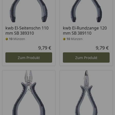
kwb El-Seitenschn 110
kwb El-Rundzange 120
mm SB 389310
mm SB 389110
10
Münzen
10
Münzen
9,79 €
9,79 €
Aktueller Preis
Akt
Zum Produkt
Zum Produkt