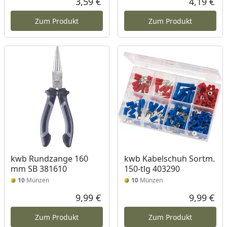
3,59 €
4,19 €
Aktueller Preis
Akt
Zum Produkt
Zum Produkt
kwb Rundzange 160
kwb Kabelschuh Sortm.
mm SB 381610
150-tlg 403290
10
Münzen
10
Münzen
9,99 €
9,99 €
Aktueller Preis
Akt
Zum Produkt
Zum Produkt