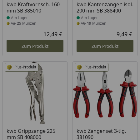
Produkt am Lager
Produkt am Lager
kwb Kraftvornsch. 160
kwb Kantenzange t-isol.
mm SB 385010
200 mm SB 388400
Am Lager
Am Lager
13
25
Münzen
10
19
Münzen
12,49 €
9,49 €
Aktueller Preis
Akt
Zum Produkt
Zum Produkt
Plus-Produkt
Plus-Produkt
Produkt am Lager
Produkt am Lager
kwb Grippzange 225
kwb Zangenset 3-tlg.
mm SB 408000
381090