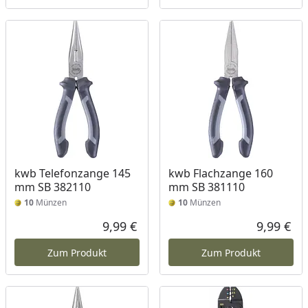
kwb Telefonzange 145
kwb Flachzange 160
mm SB 382110
mm SB 381110
10
Münzen
10
Münzen
9,99 €
9,99 €
Aktueller Preis
Akt
Zum Produkt
Zum Produkt