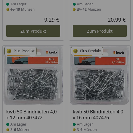
Am Lager
Am Lager
10
19
Münzen
21
42
Münzen
9,29 €
20,99 €
Aktueller Preis
Akt
Zum Produkt
Zum Produkt
Plus-Produkt
Plus-Produkt
Produkt am Lager
Produkt am Lager
kwb 50 Blindnieten 4,0
kwb 50 Blindnieten 4,0
x 12 mm 407472
x 16 mm 407476
Am Lager
Am Lager
3
6
Münzen
3
6
Münzen