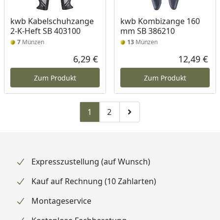
kwb Kabelschuhzange
kwb Kombizange 160
2-K-Heft SB 403100
mm SB 386210
7
Münzen
13
Münzen
6,29 €
12,49 €
Aktueller Preis
Akt
Zum Produkt
Zum Produkt
1
2
Zu Seite 2
Zur nächsten Seite
Expresszustellung (auf Wunsch)
Kauf auf Rechnung (10 Zahlarten)
Montageservice