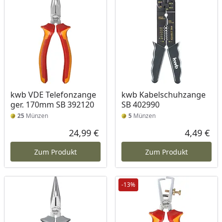
kwb VDE Telefonzange
kwb Kabelschuhzange
ger. 170mm SB 392120
SB 402990
25
Münzen
5
Münzen
24,99 €
4,49 €
Aktueller Preis
Akt
Zum Produkt
Zum Produkt
-13%