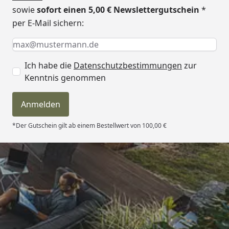
sowie
sofort einen 5,00 € Newslettergutschein
*
per E-Mail sichern:
Keine Eingabe erforderlich
Eingabe erforderlich
E-Mail *
Ich habe die
Datenschutzbestimmungen
zur
Kenntnis genommen
Anmelden
*Der Gutschein gilt ab einem Bestellwert von 100,00 €
Trusted Shops
4,81
/ 5