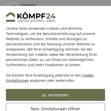
KÖMPF24
Öffnen
Banner schließen
KÖMPF24
kostenlos - Im App Store
Alle Produkte
Mein Konto
Wunschl
Eink
Unsere Seite verwendet Cookies und ähnliche
Technologien, um die Benutzererfahrung auf unserer
Hotline
4,81
/ 5
Suchen
Website zu verbessern, Inhalte und Anzeigen zu
personalisieren und die Nutzung unserer Website zu
analysieren. Mit Ihrer Einwilligung stimmen Sie der
Karibu Pools inkl. gratis Sandfilteranlage & Pool-
Verwendung von Cookies sowie der Verarbeitung Ihrer
Starterset (Gesamtwert bis 468,99€)
persönlichen Daten zu, um Ihnen ein bestmögliches
Surferlebnis und mehr Funktionen zu bieten.
kwb
HEIMWERKER Produkte
Handwerkzeug
Zangen
Sie können Ihre Einwilligung jederzeit in den
Cookie-
Startseite
Einstellungen
anpassen oder widerrufen.
KWB Zangen
Ja, verstanden
Wählen Sie Ihre Wunschkategorie
Nein, Einstellungen öffnen