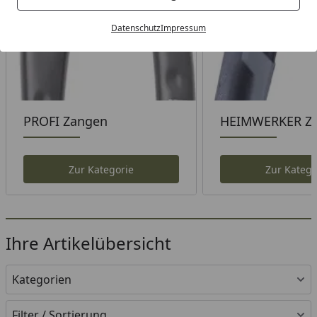
Datenschutz
Impressum
PROFI Zangen
HEIMWERKER Z
Zur Kategorie
Zur Katego
Ihre Artikelübersicht
Kategorien
Filter / Sortierung