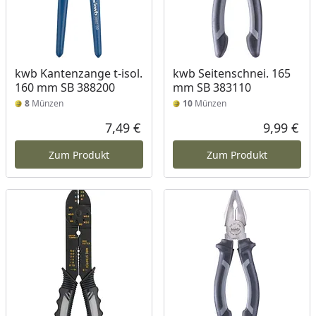
kwb Kantenzange t-isol.
kwb Seitenschnei. 165
160 mm SB 388200
mm SB 383110
8
Münzen
10
Münzen
7,49 €
9,99 €
Aktueller Preis
Akt
Zum Produkt
Zum Produkt