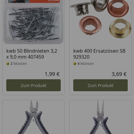
kwb 50 Blindnieten 3,2
kwb 400 Ersatzösen SB
x 9,0 mm 407459
929320
2
Münzen
4
Münzen
1,99 €
3,69 €
Aktueller Preis
Akt
Zum Produkt
Zum Produkt