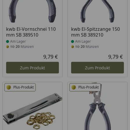
Produkt am Lager
Produkt am Lager
kwb El-Vornschnei 110
kwb El-Spitzzange 150
mm SB 389510
mm SB 389210
Am Lager
Am Lager
10
20
Münzen
10
20
Münzen
9,79 €
9,79 €
Aktueller Preis
Akt
Zum Produkt
Zum Produkt
Plus-Produkt
Plus-Produkt