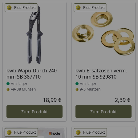
Plus-Produkt
Plus-Produkt
Produkt am Lager
Produkt am Lager
kwb Wapu-Durch 240
kwb Ersatzösen verm.
mm SB 387710
10 mm SB 929810
Am Lager
Am Lager
19
38
Münzen
3
5
Münzen
18,99 €
2,39 €
Aktueller Preis
Akt
Zum Produkt
Zum Produkt
Plus-Produkt
Plus-Produkt