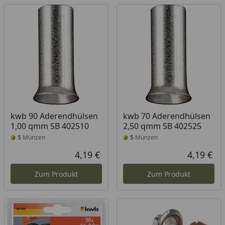
kwb 90 Aderendhülsen
kwb 70 Aderendhülsen
1,00 qmm SB 402510
2,50 qmm SB 402525
5
Münzen
5
Münzen
4,19 €
4,19 €
Aktueller Preis
Akt
Zum Produkt
Zum Produkt