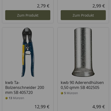
2,79 €
2,99 €
Aktueller Preis
Akt
Zum Produkt
Zum Produkt
kwb Ta-
kwb 90 Aderendhülsen
Bolzenschneider 200
0,50 qmm SB 402505
mm SB 405720
5
Münzen
13
Münzen
12,99 €
4,99 €
Aktueller Preis
Akt