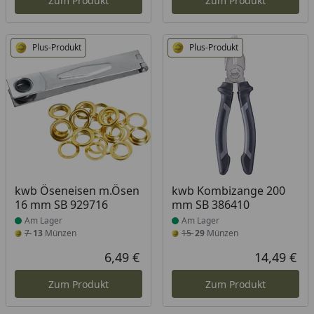
Zum Produkt
Zum Produkt
Plus-Produkt
Plus-Produkt
Produkt am Lager
Produkt am Lager
kwb Öseneisen m.Ösen
kwb Kombizange 200
16 mm SB 929716
mm SB 386410
Am Lager
Am Lager
7
13
Münzen
15
29
Münzen
6,49 €
14,49 €
Aktueller Preis
Akt
Zum Produkt
Zum Produkt