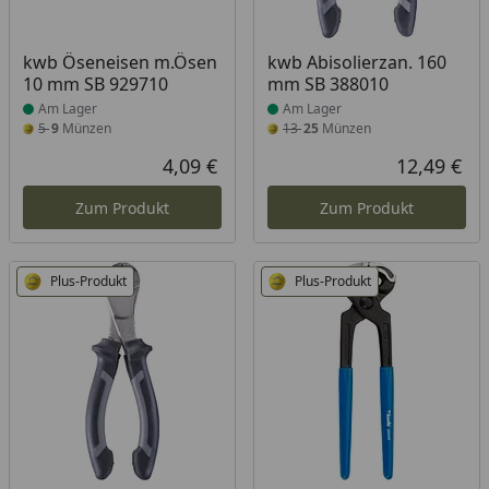
Produkt am Lager
Produkt am Lager
kwb Öseneisen m.Ösen
kwb Abisolierzan. 160
10 mm SB 929710
mm SB 388010
Am Lager
Am Lager
5
9
Münzen
13
25
Münzen
4,09 €
12,49 €
Aktueller Preis
Akt
Zum Produkt
Zum Produkt
Plus-Produkt
Plus-Produkt