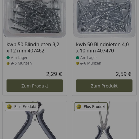
Produkt am Lager
Produkt am Lager
kwb 50 Blindnieten 3,2
kwb 50 Blindnieten 4,0
x 12 mm 407462
x 10 mm 407470
Am Lager
Am Lager
3
5
Münzen
3
6
Münzen
2,29 €
2,59 €
Aktueller Preis
Akt
Zum Produkt
Zum Produkt
Plus-Produkt
Plus-Produkt