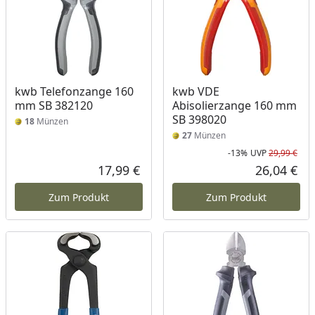
kwb Telefonzange 160
kwb VDE
mm SB 382120
Abisolierzange 160 mm
SB 398020
18
Münzen
27
Münzen
-13%
UVP
29,99 €
Rab
Urs
17,99 €
26,04 €
Aktueller Preis
Akt
Zum Produkt
Zum Produkt