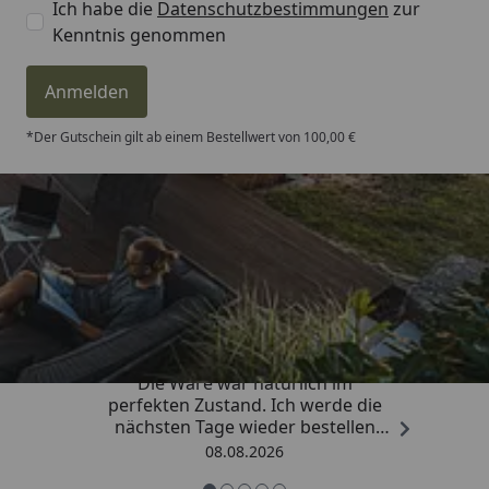
Ich habe die
Datenschutzbestimmungen
zur
Kenntnis genommen
Anmelden
*Der Gutschein gilt ab einem Bestellwert von 100,00 €
Trusted Shops
4,81
/ 5
„Hervorragend schnelle Lieferung.
Die Ware war natürlich im
perfekten Zustand. Ich werde die
nächsten Tage wieder bestellen
Grüße an die Belegschaft gute
08.08.2026
Arbeit👍🏾👍🏾“