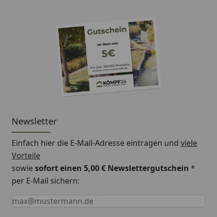
Newsletter
Einfach hier die E-Mail-Adresse eintragen und
viele
Vorteile
sowie
sofort einen 5,00 € Newslettergutschein
*
per E-Mail sichern:
Keine Eingabe erforderlich
Eingabe erforderlich
E-Mail *