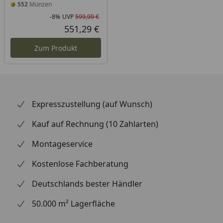
552
Münzen
-8%
UVP
599,99 €
Rabatt in Prozent
Ursprünglicher Preis
551,29 €
Aktueller Preis
Zum Produkt
Expresszustellung (auf Wunsch)
Kauf auf Rechnung (10 Zahlarten)
Montageservice
Kostenlose Fachberatung
Deutschlands bester Händler
50.000 m² Lagerfläche