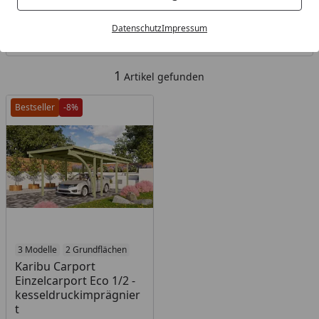
Kategorien
Datenschutz
Impressum
Filter / Sortierung
1
Artikel gefunden
Bestseller
-8%
3 Modelle
2 Grundflächen
Karibu Carport
Einzelcarport Eco 1/2 -
kesseldruckimprägnier
t