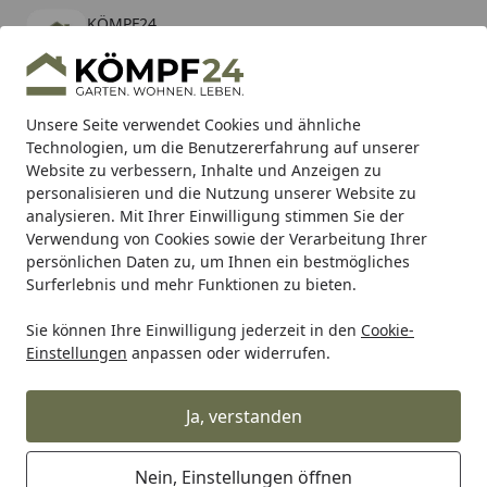
KÖMPF24
Öffnen
Banner schließen
KÖMPF24
kostenlos - Im App Store
Alle Produkte
Mein Konto
Wunschl
Eink
Unsere Seite verwendet Cookies und ähnliche
Technologien, um die Benutzererfahrung auf unserer
Hotline
4,81
/ 5
Suchen
Website zu verbessern, Inhalte und Anzeigen zu
personalisieren und die Nutzung unserer Website zu
analysieren. Mit Ihrer Einwilligung stimmen Sie der
Karibu Pools inkl. gratis Sandfilteranlage & Pool-
Verwendung von Cookies sowie der Verarbeitung Ihrer
Starterset (Gesamtwert bis 468,99€)
persönlichen Daten zu, um Ihnen ein bestmögliches
Surferlebnis und mehr Funktionen zu bieten.
Karibu
Carports
Einzelcarports
ECO-Serie EC
Sie können Ihre Einwilligung jederzeit in den
Cookie-
Startseite
Einstellungen
anpassen oder widerrufen.
Karibu ECO-Serie EC
Ja, verstanden
Ihre Artikelübersicht
Nein, Einstellungen öffnen