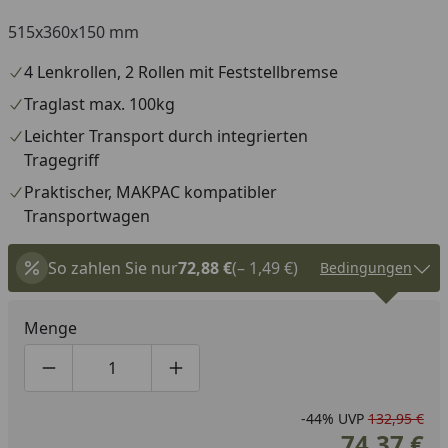
515x360x150 mm
4 Lenkrollen, 2 Rollen mit Feststellbremse
Traglast max. 100kg
Leichter Transport durch integrierten
Tragegriff
Praktischer, MAKPAC kompatibler
Transportwagen
So zahlen Sie nur
72,88 €
(– 1,49 €)
Bedingungen
Menge
Produktmenge um eins verringern
Produktmenge manuell eingeben
Produktmenge um eins erhöhen
-44%
UVP
132,95 €
74,37 €