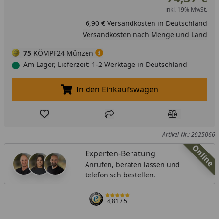
inkl. 19% MwSt.
6,90 € Versandkosten in Deutschland
Versandkosten nach Menge und Land
75
KÖMPF24 Münzen
Am Lager, Lieferzeit: 1-2 Werktage in Deutschland
In den Einkaufswagen
In den Einkaufswagen legen
Produkt zur Wunschliste hinzufügen
Teilen
Produkt Ver
Artikel-Nr.: 2925066
Online
Experten-Beratung
Anrufen, beraten lassen und
telefonisch bestellen.
4,81
/ 5