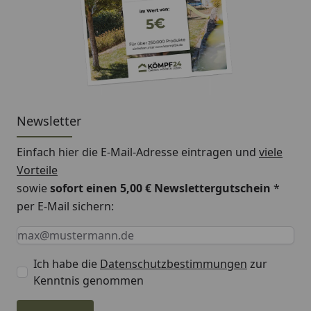
Newsletter
Einfach hier die E-Mail-Adresse eintragen und
viele
Vorteile
sowie
sofort einen 5,00 € Newslettergutschein
*
per E-Mail sichern:
Keine Eingabe erforderlich
Eingabe erforderlich
E-Mail *
Ich habe die
Datenschutzbestimmungen
zur
Kenntnis genommen