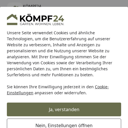
KÖMPF24
Öffnen
Banner schließen
KÖMPF24
kostenlos - Im App Store
Alle Produkte
Mein Konto
Wunschl
Eink
Unsere Seite verwendet Cookies und ähnliche
Technologien, um die Benutzererfahrung auf unserer
Hotline
4,81
/ 5
Suchen
Website zu verbessern, Inhalte und Anzeigen zu
personalisieren und die Nutzung unserer Website zu
analysieren. Mit Ihrer Einwilligung stimmen Sie der
Karibu Pools inkl. gratis Sandfilteranlage & Pool-
Verwendung von Cookies sowie der Verarbeitung Ihrer
Starterset (Gesamtwert bis 468,99€)
persönlichen Daten zu, um Ihnen ein bestmögliches
Surferlebnis und mehr Funktionen zu bieten.
Sie können Ihre Einwilligung jederzeit in den
Cookie-
Makita
Zubehör für Makita Maschinen
Makita Taschen &
Einstellungen
anpassen oder widerrufen.
Startseite
Makita MAKPAC-Transportwagen P-
83886
Ja, verstanden
Nein, Einstellungen öffnen