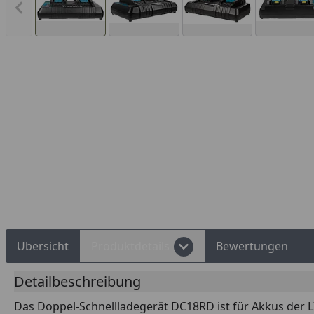
Vorheriges Bild anzeigen
Rechnungskauf
Montageservice
Übersicht
Produktdetails
Bewertungen
Detailbeschreibung
Das Doppel-Schnellladegerät DC18RD ist für Akkus der 