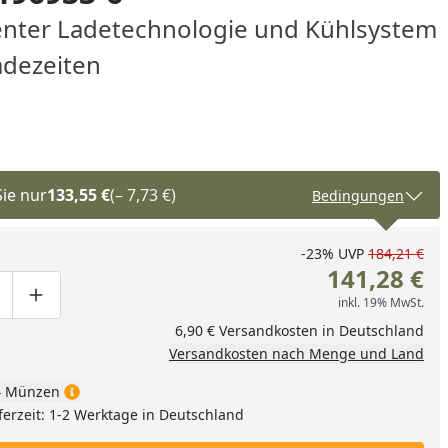
genter Ladetechnologie und Kühlsystem
adezeiten
Sie nur
133,55 €
(– 7,73 €)
Bedingungen
-23%
UVP
184,21 €
141,28 €
inkl. 19% MwSt.
ge um eins verringern
duktmenge manuell eingeben
Produktmenge um eins erhöhen
6,90 € Versandkosten in Deutschland
Versandkosten nach Menge und Land
nzufügen
 Münzen
ferzeit: 1-2 Werktage in Deutschland