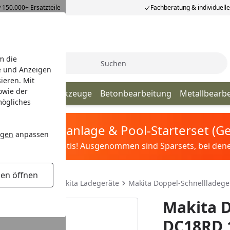
150.000+ Ersatzteile
Fachberatung & individuell
m die
Suche
e und Anzeigen
ieren. Mit
owie der
ultifunktionswerkzeuge
Betonbearbeitung
Metallbearb
mögliches
tis Sandfilteranlage & Pool-Starterset (
ngen
anpassen
ilter&Pflege gratis! Ausgenommen sind Sparsets, bei denen 
gen öffnen
äte & Adapter
Makita Ladegeräte
Makita Doppel-Schnellladeg
Makita D
DC18RD 