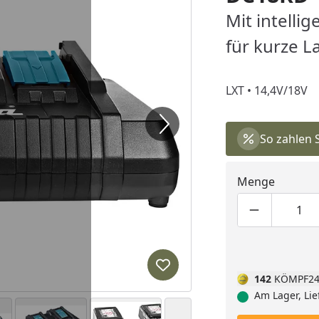
Mit intelli
für kurze L
LXT • 14,4V/18V
So zahlen 
Menge
Produktmen
Pro
Produkt zur Wunschliste hi
142
KÖMPF24
Am Lager, Lie