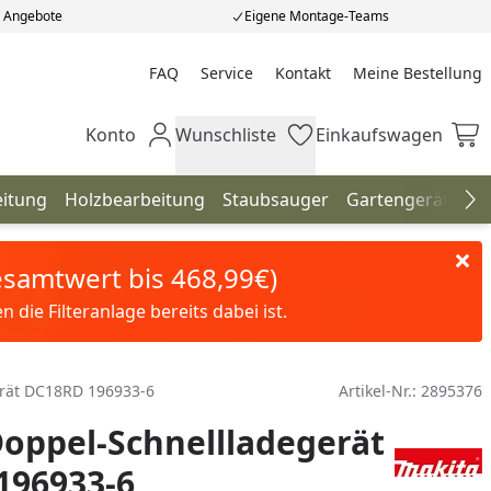
e Angebote
Eigene Montage-Teams
FAQ
Service
Kontakt
Meine Bestellung
Meine Bestellung
Konto
Wunschliste
Einkaufswagen
Mein Konto
Wunschliste
Einkaufswagen
eitung
Holzbearbeitung
Staubsauger
Gartengeräte
H
Na
Gesamtwert bis 468,99€)
die Filteranlage bereits dabei ist.
erät DC18RD 196933-6
Artikel-Nr.:
2895376
oppel-Schnellladegerät
196933-6