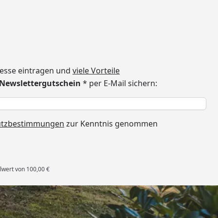
dresse eintragen und
viele Vorteile
€ Newslettergutschein
* per E-Mail sichern:
h
utzbestimmungen
zur Kenntnis genommen
lwert von 100,00 €