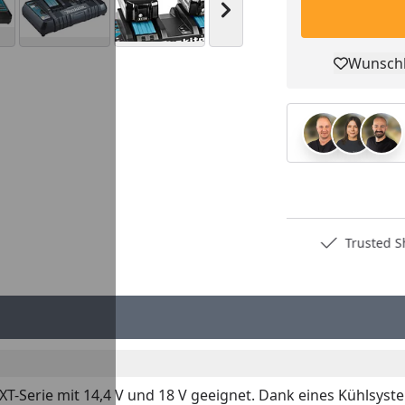
Nächstes Bild anzeigen
Wunschl
Pro
Deutschlands bester Händler
Trusted S
LXT-Serie mit 14,4 V und 18 V geeignet. Dank eines Kühls