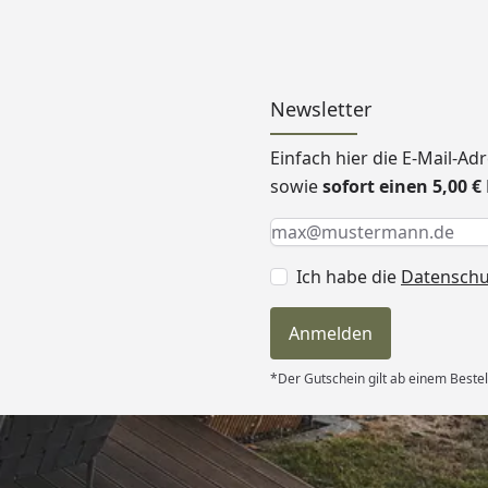
Newsletter
Einfach hier die E-Mail-A
sowie
sofort einen 5,00 
Keine Eingabe erforderlic
Eingabe erforderlich
E-Mail *
Ich habe die
Datensch
Anmelden
*Der Gutschein gilt ab einem Bestel