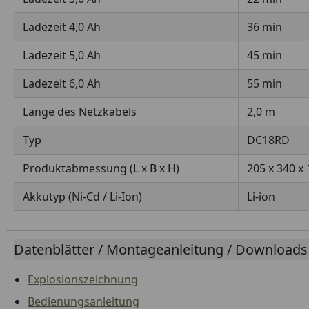
Ladezeit 4,0 Ah
36 min
Ladezeit 5,0 Ah
45 min
Ladezeit 6,0 Ah
55 min
Länge des Netzkabels
2,0 m
Typ
DC18RD
Produktabmessung (L x B x H)
205 x 340 x
Akkutyp (Ni-Cd / Li-Ion)
Li-ion
Datenblätter / Montageanleitung / Downloads
Explosionszeichnung
Bedienungsanleitung