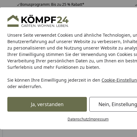
Bonusprogramm: Bis zu 25 % Rabatt*
Hotline
07051 / 9 22 22
4,81
/ 5
Mo-Fr. 8-16 Uhr
25.964 Bewertungen
Unsere Seite verwendet Cookies und ähnliche Technologien, u
Alle Produkte
Highlights
Tipps & Tricks
Alle Produkte
Benutzererfahrung auf unserer Website zu verbessern, Inhalt
zu personalisieren und die Nutzung unserer Website zu analys
Ihrer Einwilligung stimmen Sie der Verwendung von Cookies s
Makita
Akku Werkzeuge
Messgeräte & Laser
M
Verarbeitung Ihrer persönlichen Daten zu, um Ihnen ein best
Surferlebnis und mehr Funktionen zu bieten.
Karibu Pools inkl. gra
Sie können Ihre Einwilligung jederzeit in den
Cookie-Einstellu
oder widerrufen.
Dein Traumpool im Sorglos-Paket: F
Ja, verstanden
Nein, Einstellun
Makita
Makita Akku Werkzeuge
Makita Akkus & Ladeger
Startseite
Datenschutz
Impressum