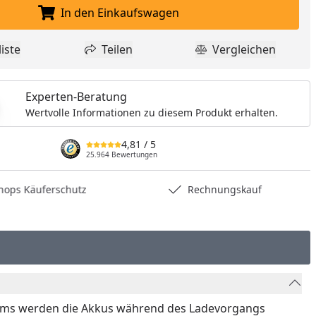
In den Einkaufswagen
In den Einkaufswagen legen
iste
Teilen
Vergleichen
dukt zur Wunschliste hinzufügen
Teilen
Produkt Vergle
Experten-Beratung
Wertvolle Informationen zu diesem Produkt erhalten.
4,81
/ 5
25.964 Bewertungen
hops Käuferschutz
Rechnungskauf
ystems werden die Akkus während des Ladevorgangs