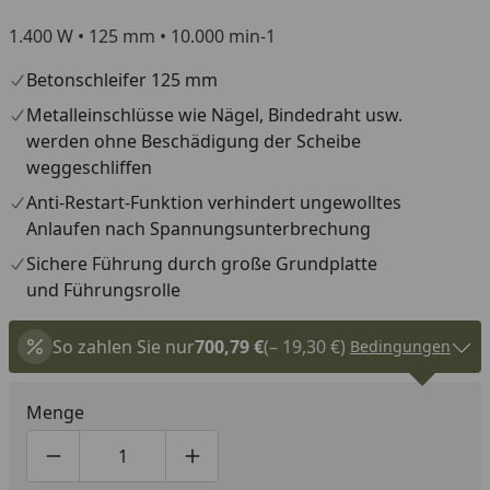
1.400 W • 125 mm • 10.000 min-1
Betonschleifer 125 mm
Metalleinschlüsse wie Nägel, Bindedraht usw.
werden ohne Beschädigung der Scheibe
weggeschliffen
Anti-Restart-Funktion verhindert ungewolltes
Anlaufen nach Spannungsunterbrechung
Sichere Führung durch große Grundplatte
und Führungsrolle
So zahlen Sie nur
700,79 €
(– 19,30 €)
Bedingungen
Menge
Produktmenge um eins verringern
Produktmenge manuell eingeben
Produktmenge um eins erhöhen