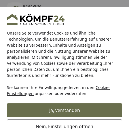
KÖMPF24
Öffnen
Banner schließen
KÖMPF24
kostenlos - Im App Store
Alle Produkte
Mein Konto
Wunschl
Eink
Unsere Seite verwendet Cookies und ähnliche
Technologien, um die Benutzererfahrung auf unserer
Hotline
4,81
/ 5
Suchen
Website zu verbessern, Inhalte und Anzeigen zu
personalisieren und die Nutzung unserer Website zu
analysieren. Mit Ihrer Einwilligung stimmen Sie der
Karibu Pools inkl. gratis Sandfilteranlage & Pool-
Verwendung von Cookies sowie der Verarbeitung Ihrer
Starterset (Gesamtwert bis 468,99€)
persönlichen Daten zu, um Ihnen ein bestmögliches
Surferlebnis und mehr Funktionen zu bieten.
Sie können Ihre Einwilligung jederzeit in den
Cookie-
Makita
Makita Betonbearbeitung
Makita Diamantschnei
Einstellungen
anpassen oder widerrufen.
Startseite
Makita Betonschleifer PC5001C
Ja, verstanden
Nein, Einstellungen öffnen