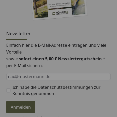
Newsletter
Einfach hier die E-Mail-Adresse eintragen und
viele
Vorteile
sowie
sofort einen 5,00 € Newslettergutschein
*
per E-Mail sichern:
Keine Eingabe erforderlich
Eingabe erforderlich
E-Mail *
Ich habe die
Datenschutzbestimmungen
zur
Kenntnis genommen
Anmelden