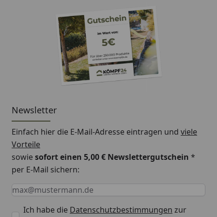
Newsletter
Einfach hier die E-Mail-Adresse eintragen und
viele
Vorteile
sowie
sofort einen 5,00 € Newslettergutschein
*
per E-Mail sichern:
Keine Eingabe erforderlich
Eingabe erforderlich
E-Mail *
Ich habe die
Datenschutzbestimmungen
zur