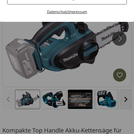
Datenschutz
Impressum
Produk
Vorheriges Bild anzeigen
Näc
Kompakte Top Handle Akku-Kettensäge für