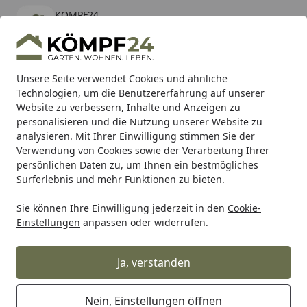
KÖMPF24
Öffnen
Banner schließen
KÖMPF24
kostenlos - Im App Store
Alle Produkte
Mein Konto
Wunschl
Eink
Unsere Seite verwendet Cookies und ähnliche
Technologien, um die Benutzererfahrung auf unserer
Hotline
4,81
/ 5
Suchen
Website zu verbessern, Inhalte und Anzeigen zu
personalisieren und die Nutzung unserer Website zu
analysieren. Mit Ihrer Einwilligung stimmen Sie der
Karibu Pools inkl. gratis Sandfilteranlage & Pool-
Verwendung von Cookies sowie der Verarbeitung Ihrer
Starterset (Gesamtwert bis 468,99€)
persönlichen Daten zu, um Ihnen ein bestmögliches
Surferlebnis und mehr Funktionen zu bieten.
Sie können Ihre Einwilligung jederzeit in den
Cookie-
Makita
Makita Akku Werkzeuge
Makita Akku-Werkzeuge 
Einstellungen
anpassen oder widerrufen.
Startseite
Makita Akku-Kettensäge DUC122Z
Ja, verstanden
5
(1 Bewertung)
Nein, Einstellungen öffnen