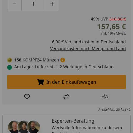
Produktmenge um eins verringern
Produktmenge manuell eingeben
Produktmenge um eins erhöhen
-49%
UVP
310,80 €
157,65 €
inkl. 19% MwSt.
6,90 € Versandkosten in Deutschland
Versandkosten nach Menge und Land
158
KÖMPF24 Münzen
Am Lager, Lieferzeit: 1-2 Werktage in Deutschland
In den Einkaufswagen
In den Einkaufswagen legen
Produkt zur Wunschliste hinzufügen
Teilen
Produkt Ver
Artikel-Nr.: 2915876
Experten-Beratung
Wertvolle Informationen zu diesem