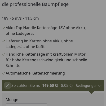
You
die professionelle Baumpflege
18V • 5 m/s • 11,5 cm
Akku-Top Handle Kettensäge 18V ohne Akku,
ohne Ladegerät
Lieferung im Karton ohne Akku, ohne
Ladegerät, ohne Koffer
Handliche Kettensäge mit kraftvollem Motor
für hohe Kettengeschwindigkeit und schnelle
Schnitte
Automatische Kettenschmierung
So zahlen Sie nur
149,60 €
(– 8,05 €)
Bedingungen
Menge