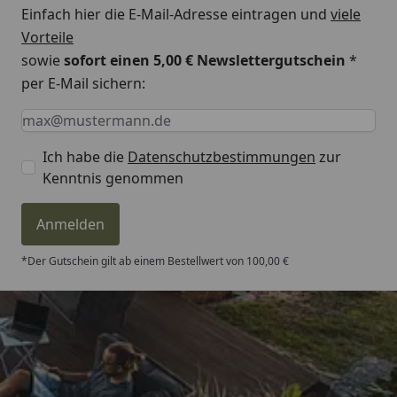
mit erhöhter Rückenlehne
Einfach hier die E-Mail-Adresse eintragen und
viele
Vorteile
Haltestege im
Rutschsichere Haltestege
sowie
sofort einen 5,00 € Newslettergutschein
*
Fußbereich
im Fußbereich
per E-Mail sichern:
Zug- und
Strapazierfähiger Gurt als
Keine Eingabe erforderlich
Eingabe erforderlich
E-Mail *
Halteelement
Zug- und Halteelement
Ich habe die
Datenschutzbestimmungen
zur
Kenntnis genommen
Anmelden
*Der Gutschein gilt ab einem Bestellwert von 100,00 €
Trusted Shops