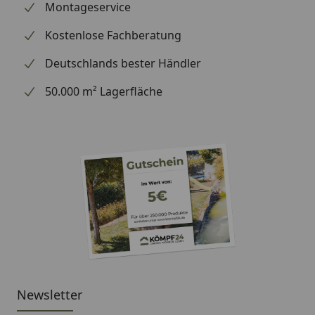
Montageservice
Packmaße B x H x T
99x45,5x56 cm
Kostenlose Fachberatung
Gewicht inkl.
11 kg
Verpackung
Deutschlands bester Händler
Material
Hochwertiger, kälte- und
50.000 m² Lagerfläche
lichtbeständiger Kunststoff
Fahrgefühl und
Überlegenes Fahrgefühl
Lage
und perfekte Lage auf
allen Pisten
Bremsen und
2 voneinander unabhängig
Lenksystem
wirkende Metallbremsen
dienen zusätzlich als
Lenksystem und
ermöglichen noch bessere
Kontrolle
Newsletter
Sitzfläche
Ergonomische Sitzfläche