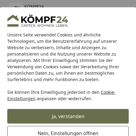
KÖMPF24
Öffnen
Banner schließen
KÖMPF24
kostenlos - Im App Store
Alle Produkte
Mein Konto
Wunschl
Eink
Unsere Seite verwendet Cookies und ähnliche
Technologien, um die Benutzererfahrung auf unserer
Hotline
4,81
/ 5
Suchen
Website zu verbessern, Inhalte und Anzeigen zu
personalisieren und die Nutzung unserer Website zu
analysieren. Mit Ihrer Einwilligung stimmen Sie der
Karibu Pools inkl. gratis Sandfilteranlage & Pool-
Verwendung von Cookies sowie der Verarbeitung Ihrer
Starterset (Gesamtwert bis 468,99€)
persönlichen Daten zu, um Ihnen ein bestmögliches
Surferlebnis und mehr Funktionen zu bieten.
Sie können Ihre Einwilligung jederzeit in den
Cookie-
Freizeit & Sport
Kinderspielgeräte & Spielzeuge
Schlitt
Einstellungen
anpassen oder widerrufen.
Startseite
KHW Schlitten Snow Bird de Luxe
Ja, verstanden
Nein, Einstellungen öffnen