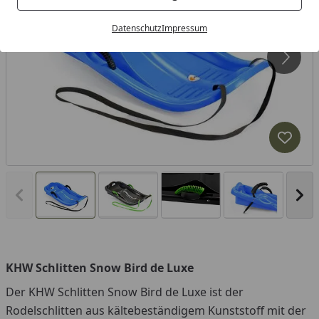
Datenschutz
Impressum
Produk
Vorheriges Bild anzeigen
Näc
KHW Schlitten Snow Bird de Luxe
Der KHW Schlitten Snow Bird de Luxe ist der
Rodelschlitten aus kältebeständigem Kunststoff mit der