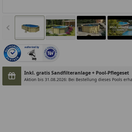
Vorheriges Bild anzeigen
authorized.by
Inkl. gratis Sandfilteranlage + Pool-Pflegeset
Aktion bis 31.08.2026: Bei Bestellung dieses Pools erh
Sandfilteranlage im Wert von 399,99 € kostenlos, zusät
Pool-Pflegeset bestehend aus Chlortabletten, PH-Tabl
Gesamtwert von 69 €. Beide gratis Artikel werden Ih
hinzugefügt.