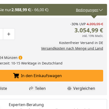
Sie nur
2.988,99 €
(– 66,00 €)
Bedingungen
-30%
UVP
4.399,99 €
3.054,99 €
inkl. 19% MwSt.
ge um eins verringern
duktmenge manuell eingeben
Produktmenge um eins erhöhen
Kostenfreier Versand in DE
Versandkosten nach Menge und Land
24 Münzen
eferzeit: 10-15 Werktage in Deutschland
In den Einkaufswagen
In den Einkaufswagen legen
iste
Teilen
Vergleichen
dukt zur Wunschliste hinzufügen
Teilen
Produkt Vergle
Experten-Beratung