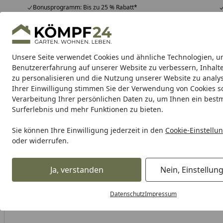
Bonusprogramm: Bis zu 25 % Rabatt*
Hotline
07051 / 9 22 22
4,81
/ 5
Mo-Fr. 8-16 Uhr
25.967 Bewertungen
Unsere Seite verwendet Cookies und ähnliche Technologien, u
Alle Produkte
Highlights
Tipps & Tricks
Alle Produkte
Benutzererfahrung auf unserer Website zu verbessern, Inhalt
zu personalisieren und die Nutzung unserer Website zu analys
Ihrer Einwilligung stimmen Sie der Verwendung von Cookies s
Freizeit & Sport
Pools
Kinderspielgeräte & Spiel
Verarbeitung Ihrer persönlichen Daten zu, um Ihnen ein best
Surferlebnis und mehr Funktionen zu bieten.
Karibu Pools inkl. gra
Sie können Ihre Einwilligung jederzeit in den
Cookie-Einstellu
oder widerrufen.
Dein Traumpool im Sorglos-Paket: F
Ja, verstanden
Nein, Einstellun
Freizeit & Sport
Pool
Aufstellpool
Holzpool
Startseite
Karibu Pool Modell 5 Classic A 700 x 400 cm - kesseldruckim
Datenschutz
Impressum