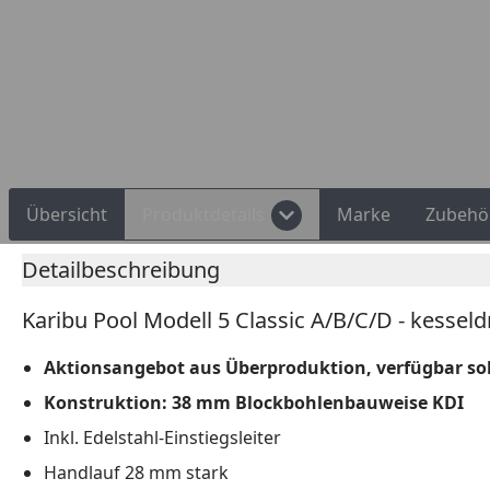
Rechnungskauf
Montageservice
Übersicht
Produktdetails
Marke
Zubehö
Detailbeschreibung
Karibu Pool Modell 5 Classic A/B/C/D - kessel
Aktionsangebot aus Überproduktion, verfügbar sola
Konstruktion: 38 mm Blockbohlenbauweise KDI
Inkl. Edelstahl-Einstiegsleiter
Handlauf 28 mm stark