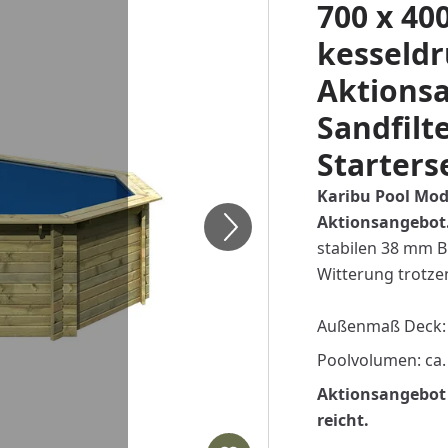
700 x 40
kesseld
Aktionsa
Sandfilt
Starters
Karibu Pool Mode
Aktionsangebot
stabilen 38 mm B
Witterung trotze
Außenmaß Deck: 
Poolvolumen: ca.
Aktionsangebot 
reicht.