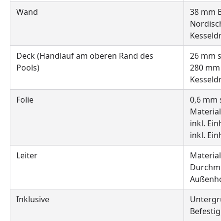
Wand
38 mm B
Nordisc
Kesseld
Deck (Handlauf am oberen Rand des
26 mm s
Pools)
280 mm 
Kesseld
Folie
0,6 mm 
Material
inkl. Ei
inkl. Ei
Leiter
Material
Durchm
Außenho
Inklusive
Untergr
Befesti