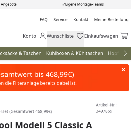
e Angebote
Eigene Montage-Teams
FAQ
Service
Kontakt
Meine Bestellung
Meine Bestellung
Konto
Wunschliste
Einkaufswagen
Mein Konto
Wunschliste
Einkaufswagen
cksäcke & Taschen
Kühlboxen & Kühltaschen
Hopfenhö
Na
Gesamtwert bis 468,99€)
die Filteranlage bereits dabei ist.
Artikel-Nr.:
3497869
terset (Gesamtwert 468,99€)
ool Modell 5 Classic A