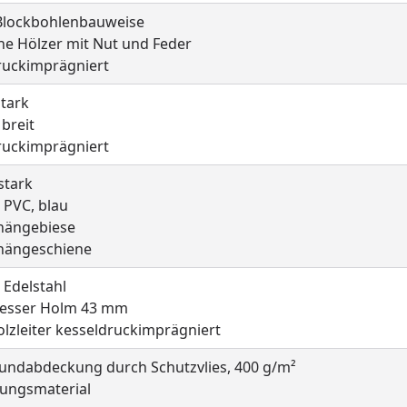
lockbohlenbauweise
he Hölzer mit Nut und Feder
ruckimprägniert
tark
breit
ruckimprägniert
stark
 PVC, blau
nhängebiese
nhängeschiene
 Edelstahl
esser Holm 43 mm
lzleiter kesseldruckimprägniert
undabdeckung durch Schutzvlies, 400 g/m²
gungsmaterial