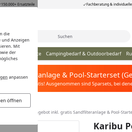
150.000+ Ersatzteile
Fachberatung & individuell
m die
Suche
e und Anzeigen
ieren. Mit
owie der
zeuge
Sportgeräte
Campingbedarf & Outdoorbedarf
Ru
mögliches
tis Sandfilteranlage & Pool-Starterset (
ngen
anpassen
ilter&Pflege gratis! Ausgenommen sind Sparsets, bei denen 
gen öffnen
prägniert Aktionsangebot inkl. gratis Sandfilteranlage & Pool-Star
Karibu P