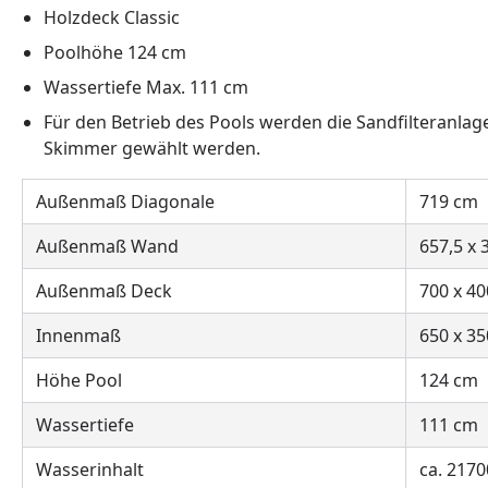
Holzdeck Classic
Poolhöhe 124 cm
Wassertiefe Max. 111 cm
Für den Betrieb des Pools werden die Sandfilteranl
Skimmer gewählt werden.
Außenmaß Diagonale
719 cm
Außenmaß Wand
657,5 x 
Außenmaß Deck
700 x 4
Innenmaß
650 x 3
Höhe Pool
124 cm
Wassertiefe
111 cm
Wasserinhalt
ca. 2170