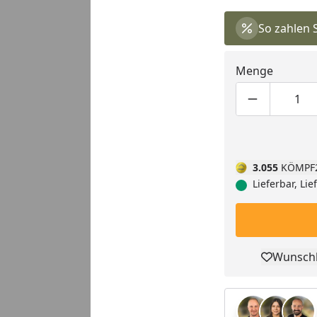
So zahlen 
Menge
Produktmen
Pro
3.055
KÖMPF
Lieferbar, Li
Wunschl
Pro