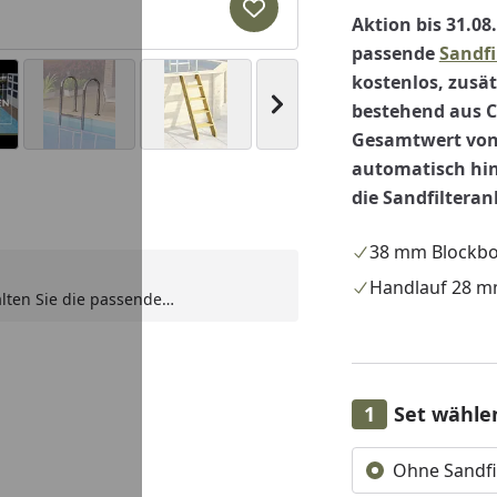
Produkt zur Wunschliste hi
Aktion bis 31.08
passende
Sandfi
kostenlos, zusät
Nächstes Bild anzeigen
bestehend aus C
Gesamtwert von 
automatisch hi
die Sandfilteranl
Youtube-Video
Youtube-Video
38 mm Blockb
Handlauf 28 m
alten Sie die passende
zlich erhalten Sie ein kostenloses
etten und Wasserteststreifen im
rem Warenkorb automatisch
Set wähle
Alle anzeigen (2)
Ohne Sandfi