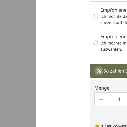
Empfohlene
Ich möchte da
speziell auf d
Empfohlenes
Ich möchte m
auswählen.
So zahlen 
Menge
Produktmen
Pro
3.197
KÖMPF