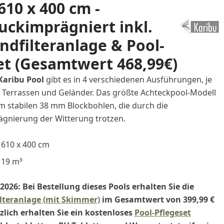
610 x 400 cm -
uckimprägniert inkl.
andfilteranlage & Pool-
et (Gesamtwert 468,99€)
Karibu Pool
gibt es in 4 verschiedenen Ausführungen, je
Terrassen und Geländer. Das größte Achteckpool-Modell
 stabilen 38 mm Blockbohlen, die durch die
gnierung der Witterung trotzen.
610 x 400 cm
 19 m³
.2026
: Bei Bestellung dieses Pools erhalten Sie die
lteranlage
(mit Skimmer)
im Gesamtwert von 399,99 €
zlich erhalten Sie ein kostenloses
Pool-Pflegeset