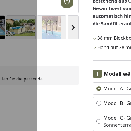
bestehend aus C
Produkt zur Wunschliste hi
Gesamtwert von 
automatisch hi
die Sandfilteranl
Nächstes Bild anzeigen
38 mm Blockb
Handlauf 28 m
Youtube-Video
Youtube-Video
Modell wä
alten Sie die passende
zlich erhalten Sie ein kostenloses
Alle anzeigen (4)
Modell A - 
etten und Wasserteststreifen im
rem Warenkorb automatisch
Modell B - G
Modell C - G
Sonnenterr