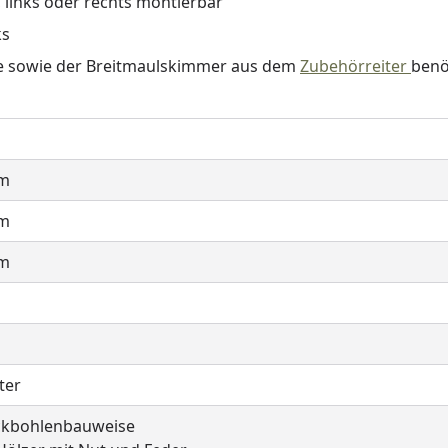
, links oder rechts montierbar
ks
age sowie der Breitmaulskimmer aus dem
Zubehörreiter
benö
cm
cm
cm
ter
ckbohlenbauweise