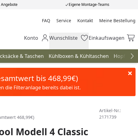
e Angebote
Eigene Montage-Teams
FAQ
Service
Kontakt
Meine Bestellung
Meine Bestellung
Konto
Wunschliste
Einkaufswagen
Mein Konto
Wunschliste
Einkaufswagen
cksäcke & Taschen
Kühlboxen & Kühltaschen
Hopfenhö
Na
Gesamtwert bis 468,99€)
die Filteranlage bereits dabei ist.
Artikel-Nr.:
2171739
samtwert 468,99€)
ool Modell 4 Classic