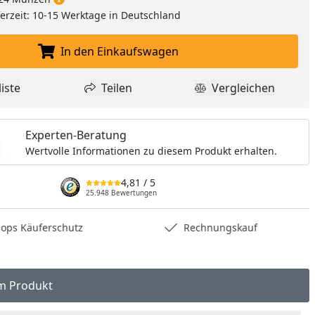
eferzeit: 10-15 Werktage in Deutschland
In den Einkaufswagen
In den Einkaufswagen legen
iste
Teilen
Vergleichen
dukt zur Wunschliste hinzufügen
Teilen
Produkt Vergle
Experten-Beratung
Wertvolle Informationen zu diesem Produkt erhalten.
4,81
/ 5
25.948 Bewertungen
hops Käuferschutz
Rechnungskauf
m Produkt