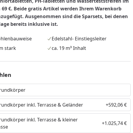
hlortabletten, PH-Tabletten und Wasserteststreifen im
nzufügen
69 €. Beide gratis Artikel werden Ihrem Warenkorb
nzugefügt.
Ausgenommen sind die Sparsets, bei denen
age bereits inklusive ist.
ohlenbauweise
Edelstahl- Einstiegsleiter
m stark
ca. 19 m³ Inhalt
hlen
Grundkörper
rundkörper inkl. Terrasse & Geländer
+592,06 €
rundkörper inkl. Terrasse & kleiner
+1.025,74 €
asse