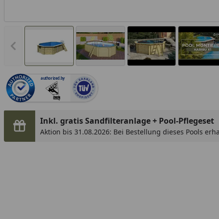
Vorheriges Bild anzeigen
authorized.by
Inkl. gratis Sandfilteranlage + Pool-Pflegeset
Aktion bis 31.08.2026: Bei Bestellung dieses Pools erh
Sandfilteranlage im Wert von 399,99 € kostenlos, zusät
Pool-Pflegeset bestehend aus Chlortabletten, PH-Tabl
Gesamtwert von 69 €. Beide gratis Artikel werden Ih
hinzugefügt.