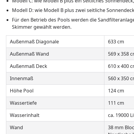
Modell C: wie Modell B plus ein seitliches Sonnendeck
Modell D: wie Modell B plus zwei seitliche Sonnendec
Für den Betrieb des Pools werden die Sandfilteranl
Skimmer gewählt werden.
Außenmaß Diagonale
633 cm
Außenmaß Wand
569 x 358 
Außenmaß Deck
610 x 400 
Innenmaß
560 x 350 
Höhe Pool
124 cm
Wassertiefe
111 cm
Wasserinhalt
ca. 19000 Li
Wand
38 mm Blo