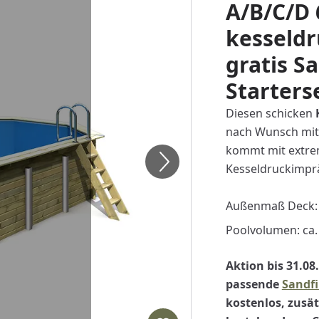
A/B/C/D 
kesseldr
gratis S
Starters
Diesen schicken
nach Wunsch mit 
kommt mit extrem
Kesseldruckimprä
Außenmaß Deck: 
Poolvolumen: ca.
Aktion bis 31.08
passende
Sandfi
kostenlos, zusät