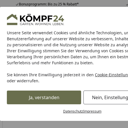
Bonusprogramm: Bis zu 25 % Rabatt*
Hotline
07051 / 9 22 22
4,81
/ 5
Mo-Fr. 8-16 Uhr
25.948 Bewertungen
Unsere Seite verwendet Cookies und ähnliche Technologien, u
Alle Produkte
Highlights
Tipps & Tricks
Alle Produkte
Benutzererfahrung auf unserer Website zu verbessern, Inhalt
zu personalisieren und die Nutzung unserer Website zu analys
Ihrer Einwilligung stimmen Sie der Verwendung von Cookies s
Freizeit & Sport
Pools
Kinderspielgeräte & Spiel
Verarbeitung Ihrer persönlichen Daten zu, um Ihnen ein best
Surferlebnis und mehr Funktionen zu bieten.
Karibu Pools inkl. gra
Sie können Ihre Einwilligung jederzeit in den
Cookie-Einstellu
oder widerrufen.
Dein Traumpool im Sorglos-Paket: F
Ja, verstanden
Nein, Einstellun
Freizeit & Sport
Pool
Aufstellpool
Holzpool
Startseite
Karibu Pool Modell 4 Classic A/B/C/D 610 x 400 cm - kesseldr
Datenschutz
Impressum