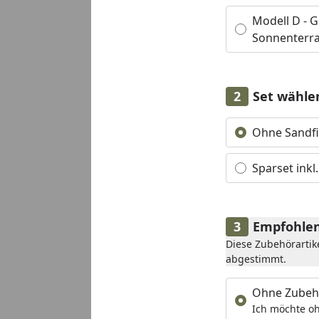
Modell D - G
Sonnenterr
Set wähle
Alle anzeigen (2)
Ohne Sandfi
Sparset inkl
Empfohlen
Diese Zubehörartik
abgestimmt.
Ohne Zubeh
Ich möchte oh