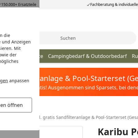
150.000+ Ersatzteile
Fachberatung & individuell
m die
Suche
e und Anzeigen
ieren. Mit
owie der
zeuge
Sportgeräte
Campingbedarf & Outdoorbedarf
Ru
mögliches
tis Sandfilteranlage & Pool-Starterset (
ngen
anpassen
ilter&Pflege gratis! Ausgenommen sind Sparsets, bei denen 
gen öffnen
uckimprägniert inkl. gratis Sandfilteranlage & Pool-Starterset (Ge
Karibu P