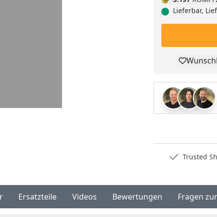
Lieferbar, Li
Wunschl
Pro
Deutschlands bester Händler
Trusted S
r
Ersatzteile
Videos
Bewertungen
Fragen zu