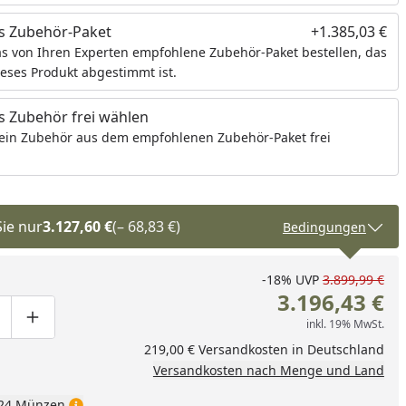
s Zubehör-Paket
+1.385,03 €
s von Ihren Experten empfohlene Zubehör-Paket bestellen, das
ieses Produkt abgestimmt ist.
 Zubehör frei wählen
ein Zubehör aus dem empfohlenen Zubehör-Paket frei
Sie nur
3.127,60 €
(– 68,83 €)
Bedingungen
-18%
UVP
3.899,99 €
3.196,43 €
inkl. 19% MwSt.
ge um eins verringern
duktmenge manuell eingeben
Produktmenge um eins erhöhen
219,00 € Versandkosten in Deutschland
Versandkosten nach Menge und Land
24 Münzen