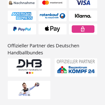
Anbauplattform
Dachschindeln
Schaukelanker
Kletterwand
Netzrampe
Fallschutzmatte
Offizieller Partner des Deutschen
Flexschaukel
Handballbundes
Babyschaukel
Karibu Akubi Kinderspielturm Luis -
Technische Daten
Karibu Akubi Kinderspielturm Luis -
Technische Daten
Karibu Akubi Kinderspielturm Luis -
Doppelschaukelanbau und Klettergerüst -