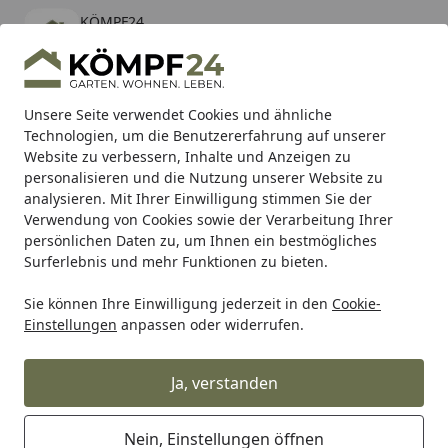
KÖMPF24
Öffnen
Banner schließen
KÖMPF24
kostenlos - Im App Store
Alle Produkte
Mein Konto
Wunschl
Eink
Unsere Seite verwendet Cookies und ähnliche
Technologien, um die Benutzererfahrung auf unserer
Hotline
4,81
/ 5
Suchen
Website zu verbessern, Inhalte und Anzeigen zu
personalisieren und die Nutzung unserer Website zu
analysieren. Mit Ihrer Einwilligung stimmen Sie der
Karibu Pools inkl. gratis Sandfilteranlage & Pool-
Verwendung von Cookies sowie der Verarbeitung Ihrer
Starterset (Gesamtwert bis 468,99€)
persönlichen Daten zu, um Ihnen ein bestmögliches
Surferlebnis und mehr Funktionen zu bieten.
Sie können Ihre Einwilligung jederzeit in den
Cookie-
Freizeit & Sport
Kinderspielgeräte & Spielzeuge
Kinders
Einstellungen
anpassen oder widerrufen.
Startseite
Akubi Kinderspielturm Luis mit
Doppelschaukelanbau und
Ja, verstanden
Klettergerüst
Nein, Einstellungen öffnen