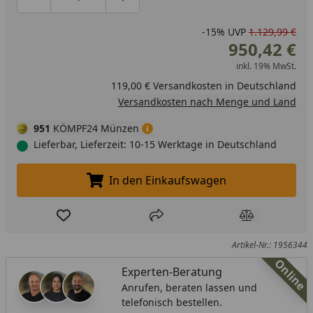
Produktmenge um eins verringern
Produktmenge manuell eingeben
Produktmenge um eins erhöhen
-15%
UVP
1.129,99 €
950,42 €
inkl. 19% MwSt.
119,00 € Versandkosten in Deutschland
Versandkosten nach Menge und Land
951
KÖMPF24 Münzen
Lieferbar, Lieferzeit: 10-15 Werktage in Deutschland
In den Einkaufswagen
In den Einkaufswagen legen
Produkt zur Wunschliste hinzufügen
Teilen
Produkt Ver
Artikel-Nr.: 1956344
Online
Experten-Beratung
Anrufen, beraten lassen und
telefonisch bestellen.