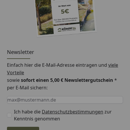
Innenmaß
B 186 × T 186 cm
Dachstand
B 217 × T 205 cm
Dachﬂäche
6,1 m²
Gesamthöhe
H 345 cm
Newsletter
Innenhöhe
Ca. H 115 -216 cm
Einfach hier die E-Mail-Adresse eintragen und
viele
Podesthöhe
H 125 cm
Vorteile
Wand, Dach und
18 mm Massivholz
sowie
sofort einen 5,00 € Newslettergutschein
*
Boden
per E-Mail sichern:
Keine Eingabe erforderlich
Eingabe erforderlich
E-Mail *
Ausführung
Fichte, naturbelassen
Pfosten
4 Stück (90 × 90 mm,
Ich habe die
Datenschutzbestimmungen
zur
Massivholz)
Kenntnis genommen
Leiter
H 129 × B 54 cm