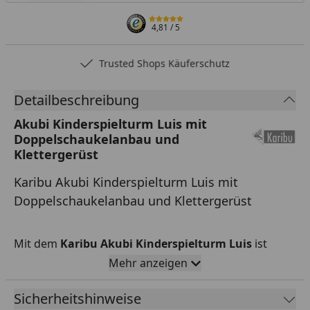
4,81
/ 5
Trusted Shops Käuferschutz
Detailbeschreibung
Akubi Kinderspielturm Luis mit
Doppelschaukelanbau und
Klettergerüst
Karibu Akubi Kinderspielturm Luis mit
Doppelschaukelanbau und Klettergerüst
Mit dem
Karibu Akubi Kinderspielturm Luis
ist
Spielfreude garantiert. Der geräumige 2 x 2 Meter
Mehr anzeigen
Grundturm kann individuell erweitert werden.
Sicherheitshinweise
Außerdem können Sie den Turm mit dem Akubi