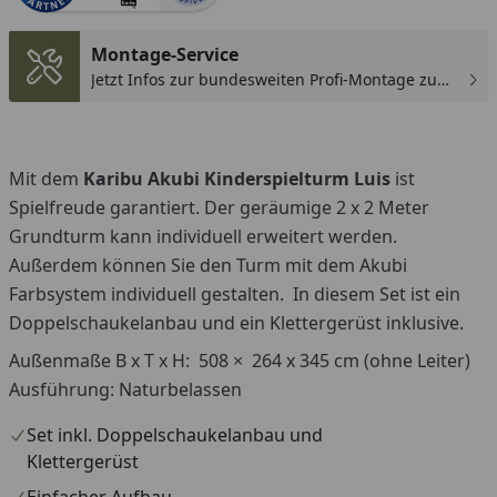
You
Montage-Service
Jetzt Infos zur bundesweiten Profi-Montage zum
günstigen Festpreis sichern.
Mit dem
Karibu Akubi Kinderspielturm Luis
ist
Spielfreude garantiert. Der geräumige 2 x 2 Meter
Grundturm kann individuell erweitert werden.
Außerdem können Sie den Turm mit dem Akubi
Farbsystem individuell gestalten. In diesem Set ist ein
Doppelschaukelanbau und ein Klettergerüst inklusive.
Außenmaße B x T x H: 508 × 264 x 345 cm (ohne Leiter)
Ausführung: Naturbelassen
Set inkl. Doppelschaukelanbau und
Klettergerüst