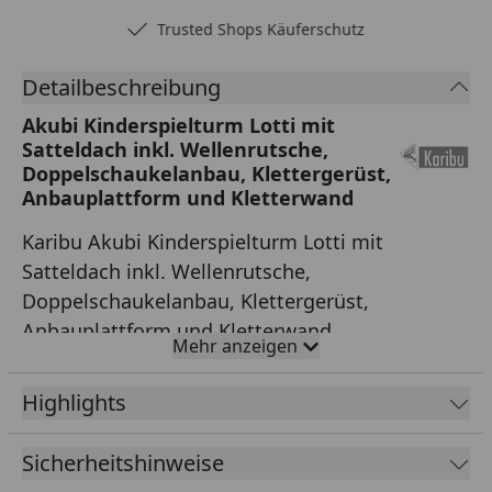
Trusted Shops Käuferschutz
Detailbeschreibung
Akubi Kinderspielturm Lotti mit
Satteldach inkl. Wellenrutsche,
Doppelschaukelanbau, Klettergerüst,
Anbauplattform und Kletterwand
Karibu Akubi Kinderspielturm Lotti mit
Satteldach inkl. Wellenrutsche,
Doppelschaukelanbau, Klettergerüst,
Anbauplattform und Kletterwand
Mehr anzeigen
Der
Karibu Akubi Kinderspielturm Lotti
kommt mit
Highlights
Massivholzpfosten sowie einem stabilen Satteldach.
Der Turm kann mit dem Akubi Farbsystem individuell
Sicherheitshinweise
gestaltet werden. Bei diesem Kinderspielturm ist eine