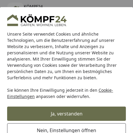
KÖMPF24
Öffnen
Banner schließen
KÖMPF24
kostenlos - Im App Store
Alle Produkte
Mein Konto
Wunschl
Eink
Unsere Seite verwendet Cookies und ähnliche
Technologien, um die Benutzererfahrung auf unserer
Hotline
4,81
/ 5
Suchen
Website zu verbessern, Inhalte und Anzeigen zu
personalisieren und die Nutzung unserer Website zu
analysieren. Mit Ihrer Einwilligung stimmen Sie der
Karibu Pools inkl. gratis Sandfilteranlage & Pool-
Verwendung von Cookies sowie der Verarbeitung Ihrer
Starterset (Gesamtwert bis 468,99€)
persönlichen Daten zu, um Ihnen ein bestmögliches
Surferlebnis und mehr Funktionen zu bieten.
Sie können Ihre Einwilligung jederzeit in den
Cookie-
Freizeit & Sport
Kinderspielgeräte & Spielzeuge
Kinders
Einstellungen
anpassen oder widerrufen.
Startseite
Akubi Kinderspielturm Lotti mit
Satteldach inkl. Wellenrutsche,
Ja, verstanden
Doppelschaukelanbau,
Klettergerüst, Anbauplattform und
Nein, Einstellungen öffnen