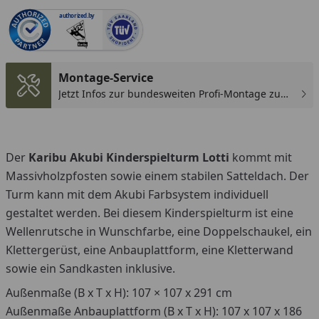
authorized.by
You
Montage-Service
Jetzt Infos zur bundesweiten Profi-Montage zum
günstigen Festpreis sichern.
Der
Karibu Akubi Kinderspielturm Lotti
kommt mit
Massivholzpfosten sowie einem stabilen Satteldach. Der
Turm kann mit dem Akubi Farbsystem individuell
gestaltet werden. Bei diesem Kinderspielturm ist eine
Wellenrutsche in Wunschfarbe, eine Doppelschaukel, ein
Klettergerüst, eine Anbauplattform, eine Kletterwand
sowie ein Sandkasten inklusive.
Außenmaße (B x T x H): 107 × 107 x 291 cm
Außenmaße Anbauplattform (B x T x H): 107 x 107 x 186