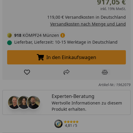
917,05 €
inkl. 19% MwSt.
119,00 € Versandkosten in Deutschland
Versandkosten nach Menge und Land
918
KÖMPF24 Münzen
Lieferbar, Lieferzeit: 10-15 Werktage in Deutschland
In den Einkaufswagen
In den Einkaufswagen legen
Produkt zur Wunschliste hinzufügen
Teilen
Produkt Ver
Artikel-Nr.: 1962079
Experten-Beratung
Wertvolle Informationen zu diesem
Produkt erhalten.
4,81
/ 5