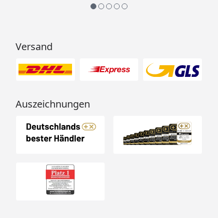
36,6 kg (
Anbauplattform)
287 x 40 x 21 cm /
53 kg
Versand
(Doppelschaukel)
Anbauplattformankerbedarf
8 Stück
(optional
erhältlich - siehe
Auszeichnungen
Reiter "Zubehör")
Dachschindelbedarf
1 Paket
(optional
erhältlich - siehe
Reiter "Zubehör")
Farbbedarf bei
3 Eimer
Eigenanstrich
(optional
mit Akubi Farbsystem
erhältlich, siehe
Reiter "Zubehör")