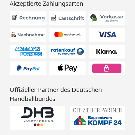
Akzeptierte Zahlungsarten
Montage
Montage zum
günstigen
Festpreis möglich
oder
Sorglos-Paket mit
Montage und
besonderen
Service-
Leistungen zum
Festpreis
Weitere
Offizieller Partner des Deutschen
Informationen
Handballbundes
Optionale Erweiterungen (siehe Reiter "Zubehör"):
Dachschindeln
Netzrampe