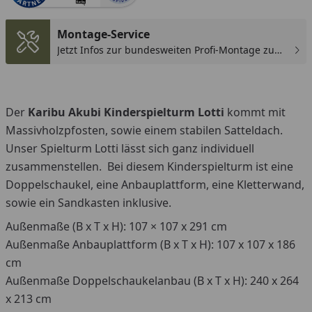
You
Montage-Service
Jetzt Infos zur bundesweiten Profi-Montage zum
günstigen Festpreis sichern.
Der
Karibu Akubi Kinderspielturm Lotti
kommt mit
Massivholzpfosten, sowie einem stabilen Satteldach.
Unser Spielturm Lotti lässt sich ganz individuell
zusammenstellen. Bei diesem Kinderspielturm ist eine
Doppelschaukel, eine Anbauplattform, eine Kletterwand,
sowie ein Sandkasten inklusive.
Außenmaße (B x T x H): 107 × 107 x 291 cm
Außenmaße Anbauplattform (B x T x H): 107 x 107 x 186
cm
Außenmaße Doppelschaukelanbau (B x T x H): 240 x 264
x 213 cm