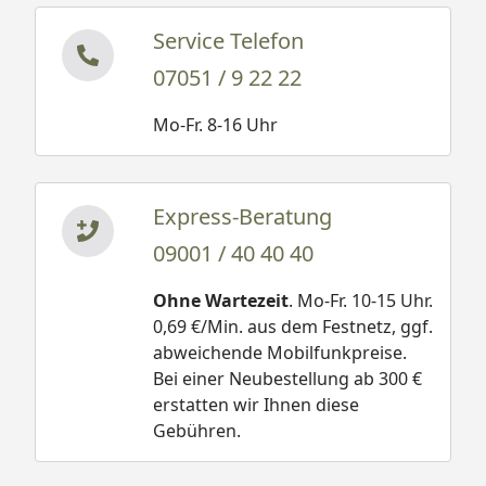
Karibu Kinderspielturm Lotti -
Montageanleitung
Service Telefon
Karibu Kinderspielturm Lotti -
07051 / 9 22 22
Doppelschaukelanbau - Montageanleitung
Karibu Kinderspielturm Lotti -
Mo-Fr. 8-16 Uhr
Anbauplattform - Montageanleitung
Karibu Kinderspielturm Lotti - Kletterwand -
Montageanleitung
Express-Beratung
Hinweis: Mit Schaukelanbau oder Kletterwand nicht
09001 / 40 40 40
für Kinder unter drei Jahren geeignet.
Ohne Wartezeit
. Mo-Fr. 10-15 Uhr.
0,69 €/Min. aus dem Festnetz, ggf.
abweichende Mobilfunkpreise.
Bei einer Neubestellung ab 300 €
erstatten wir Ihnen diese
Gebühren.