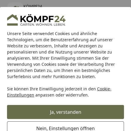
KÖMPF24
Öffnen
Banner schließen
KÖMPF24
kostenlos - Im App Store
Alle Produkte
Mein Konto
Wunschl
Eink
Unsere Seite verwendet Cookies und ähnliche
Technologien, um die Benutzererfahrung auf unserer
Hotline
4,81
/ 5
Suchen
Website zu verbessern, Inhalte und Anzeigen zu
personalisieren und die Nutzung unserer Website zu
analysieren. Mit Ihrer Einwilligung stimmen Sie der
Karibu Pools inkl. gratis Sandfilteranlage & Pool-
Verwendung von Cookies sowie der Verarbeitung Ihrer
Starterset (Gesamtwert bis 468,99€)
persönlichen Daten zu, um Ihnen ein bestmögliches
Surferlebnis und mehr Funktionen zu bieten.
Sie können Ihre Einwilligung jederzeit in den
Cookie-
Freizeit & Sport
Kinderspielgeräte & Spielzeuge
Kinders
Einstellungen
anpassen oder widerrufen.
Startseite
Akubi Kinderspielturm Lotti inkl.
Doppelschaukel, Anbauplattform
Ja, verstanden
und Kletterwand
Nein, Einstellungen öffnen