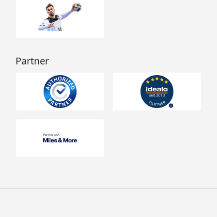
Anbauplattform
Wellenrutsche
Schaukelanker
Fallschutzmatte
Partner
Flexschaukel
Babyschaukel
Karibu Kinderspielturm Lotti - Technische
Daten
Karibu Kinderspielturm Lotti -
Doppelschaukel - Technische Daten
Karibu Kinderspielturm Lotti -
Anbauplattform - Technische Daten
Karibu Kinderspielturm Lotti - Kletterwand -
Technische Daten