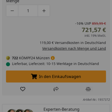
Menge
Produktmenge um eins verringern
Produktmenge manuell eingeben
Produktmenge um eins erhöhen
-16%
UVP
859,99 €
721,57 €
inkl. 19% MwSt.
119,00 € Versandkosten in Deutschland
Versandkosten nach Menge und Land
722
KÖMPF24 Münzen
Lieferbar, Lieferzeit: 10-15 Werktage in Deutschland
In den Einkaufswagen
In den Einkaufswagen legen
Produkt zur Wunschliste hinzufügen
Teilen
Produkt Ver
Artikel-Nr.: 1957372
Experten-Beratung