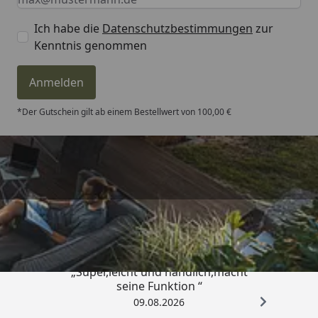
2 Stück - 6,8 x 6,8
cm, Masivholz
Ich habe die
Datenschutzbestimmungen
zur
(Anbauplattform)
Kenntnis genommen
2 Stück 6,8 × 6,8
cm, Masivholz
Anmelden
(Schaukel)
*Der Gutschein gilt ab einem Bestellwert von 100,00 €
Leiter (B x T)
129 × 54 cm
Anbauplatform (B x T x H)
107 x 107 x 186 cm
Zugelassenes
Benutzbar durch
Trusted Shops
Gesamtgewicht
2-3 Kinder im Alter
von 3 bis 14
4,81
/ 5
Jahren, unter
jeweils 50 kg
„Super,leicht und handlich,macht
Paketmaße (B x T x H)
240 × 90 × 24 cm /
seine Funktion “
100 kg (Spielturm)
09.08.2026
240 × 10 × 27 cm /