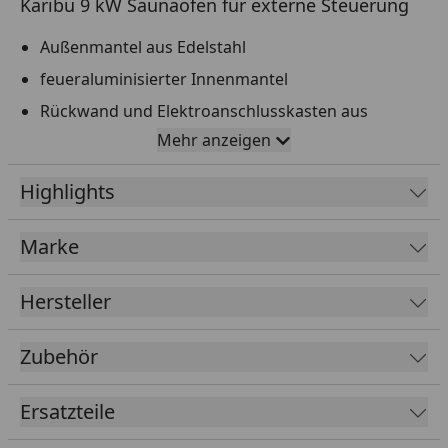
Karibu 9 kW Saunaofen für externe Steuerung
Außenmantel aus Edelstahl
feueraluminisierter Innenmantel
Rückwand und Elektroanschlusskasten aus
feueraluminisiertem Stahl
Mehr anzeigen
Maße (BxHxT): 41 x 50 x 37 cm (die 37 cm Tiefe sind
Highlights
das Maß inkl. der Wand-Halterungen)
Passende Steuergeräte finden Sie unter dem
Marke
Reiter "Zubehör"
Geeignet für Kabinengrößen von ca. 9 bis 14 m³
Hersteller
Die obere Abdeckblende dieses Ofens kommt in
anthrazitfarbener Ausführung, der Ofenkorpus in
Zubehör
Edelstahl.
Der elektrische Anschluss dieses Saunaofens darf
Ersatzteile
nur durch einen Fachmann erfolgen, es ist kein
Haushaltsstecker enthalten.