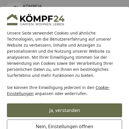
KÖMPF24
Öffnen
Banner schließen
KÖMPF24
kostenlos - Im App Store
Alle Produkte
Mein Konto
Wunschl
Eink
Unsere Seite verwendet Cookies und ähnliche
Technologien, um die Benutzererfahrung auf unserer
Hotline
4,81
/ 5
Suchen
Website zu verbessern, Inhalte und Anzeigen zu
personalisieren und die Nutzung unserer Website zu
analysieren. Mit Ihrer Einwilligung stimmen Sie der
Karibu Pools inkl. gratis Sandfilteranlage & Pool-
Verwendung von Cookies sowie der Verarbeitung Ihrer
Starterset (Gesamtwert bis 468,99€)
persönlichen Daten zu, um Ihnen ein bestmögliches
Surferlebnis und mehr Funktionen zu bieten.
Sie können Ihre Einwilligung jederzeit in den
Cookie-
Sauna: Wellness für alle Sinne
Saunaofen
Klassischer 
Einstellungen
anpassen oder widerrufen.
Startseite
Karibu 9 kW Saunaofen finnisch
anthrazit für externe Steuerung
Ja, verstanden
5
(4 Bewertungen)
Nein, Einstellungen öffnen