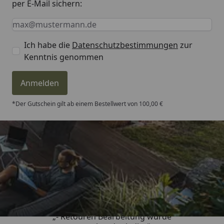
per E-Mail sichern:
Keine Eingabe erforderlich
Eingabe erforderlich
E-Mail *
Ich habe die
Datenschutzbestimmungen
zur
Kenntnis genommen
Anmelden
*Der Gutschein gilt ab einem Bestellwert von 100,00 €
Trusted Shops
4,81
/ 5
„- Retouren Bearbeitung wurde