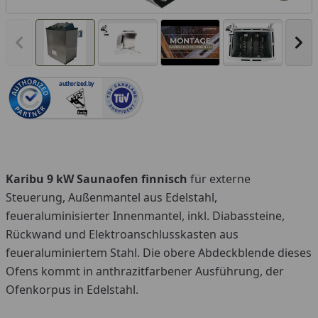
Vorheriges Bild anzeigen
Näc
authorized.by
You
Karibu 9 kW Saunaofen finnisch
für externe
Steuerung, Außenmantel aus Edelstahl,
feueraluminisierter Innenmantel, inkl. Diabassteine,
Rückwand und Elektroanschlusskasten aus
feueraluminiertem Stahl. Die obere Abdeckblende dieses
Ofens kommt in anthrazitfarbener Ausführung, der
Ofenkorpus in Edelstahl.