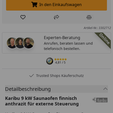
In den Einkaufswagen
In den Einkaufswagen legen
Produkt zur Wunschliste hinzufügen
Teilen
Produkt Ver
Artikel-Nr.: 3302712
Online
Experten-Beratung
Anrufen, beraten lassen und
telefonisch bestellen.
4,81
/ 5
Trusted Shops Käuferschutz
Detailbeschreibung
Karibu 9 kW Saunaofen finnisch
anthrazit für externe Steuerung