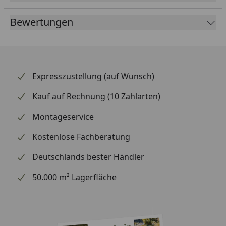
Mit ihrem modernen Schnitt passt die Jobman
Winterjacke sowohl in den Arbeitsalltag als auch in
Bewertungen
die Freizeit. Praktische Taschen bieten ausreichend
Stauraum für Ihre persönlichen Gegenstände oder
Arbeitsutensilien. Der durchgehende Reißverschluss
ermöglicht ein einfaches An- und Ausziehen der
Expresszustellung (auf Wunsch)
Jacke.
Kauf auf Rechnung (10 Zahlarten)
Zusätzlich verfügt diese Winterjacke über eine
verstellbare Kapuze, die zusätzlichen Schutz vor
Montageservice
Regen und Schnee bietet. Elastische Bündchen an
den Ärmeln sorgen dafür, dass keine Kälte eindringen
Kostenlose Fachberatung
kann. Die Jobman Winterjacke Light 1317 kombiniert
Deutschlands bester Händler
Funktionalität mit einem ansprechenden Design –
ideal für alle, die Wert auf Komfort und Stil legen.
50.000 m² Lagerfläche