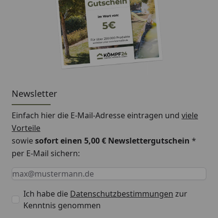
Newsletter
Einfach hier die E-Mail-Adresse eintragen und
viele
Vorteile
sowie
sofort einen 5,00 € Newslettergutschein
*
per E-Mail sichern:
Keine Eingabe erforderlich
Eingabe erforderlich
E-Mail *
Ich habe die
Datenschutzbestimmungen
zur
Kenntnis genommen