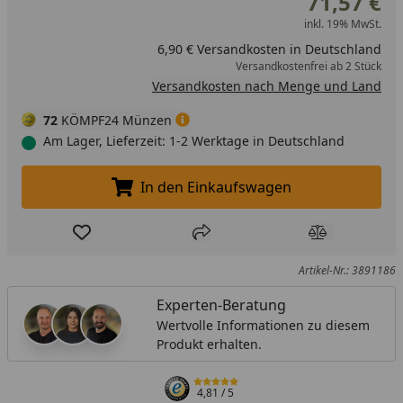
71,57 €
inkl. 19% MwSt.
6,90 € Versandkosten in Deutschland
Versandkostenfrei ab 2 Stück
Versandkosten nach Menge und Land
72
KÖMPF24 Münzen
Am Lager, Lieferzeit: 1-2 Werktage in Deutschland
In den Einkaufswagen
In den Einkaufswagen legen
Produkt zur Wunschliste hinzufügen
Teilen
Produkt Ver
Artikel-Nr.: 3891186
Experten-Beratung
Wertvolle Informationen zu diesem
Produkt erhalten.
4,81
/ 5