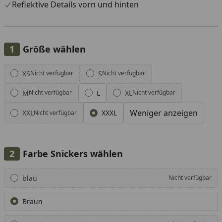
Reflektive Details vorn und hinten
Größe wählen
Alle anzeigen (7)
XS
S
Nicht verfügbar
Nicht verfügbar
M
L
XL
Nicht verfügbar
Nicht verfügbar
Weniger anzeigen
XXL
XXXL
Nicht verfügbar
Farbe Snickers wählen
Alle anzeigen (8)
blau
Nicht verfügbar
Braun