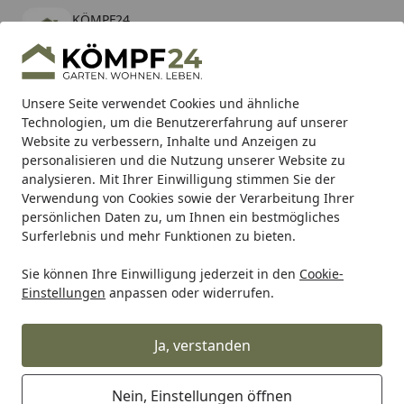
KÖMPF24
Öffnen
Banner schließen
KÖMPF24
kostenlos - Im App Store
Alle Produkte
Mein Konto
Wunschl
Eink
Unsere Seite verwendet Cookies und ähnliche
Technologien, um die Benutzererfahrung auf unserer
Hotline
4,81
/ 5
Suchen
Website zu verbessern, Inhalte und Anzeigen zu
personalisieren und die Nutzung unserer Website zu
analysieren. Mit Ihrer Einwilligung stimmen Sie der
Karibu Pools inkl. gratis Sandfilteranlage & Pool-
Verwendung von Cookies sowie der Verarbeitung Ihrer
Starterset (Gesamtwert bis 468,99€)
persönlichen Daten zu, um Ihnen ein bestmögliches
Surferlebnis und mehr Funktionen zu bieten.
Sie können Ihre Einwilligung jederzeit in den
Cookie-
Arbeitskleidung
Arbeitsjacken
Jobman Winterjacke Ligh
Einstellungen
anpassen oder widerrufen.
Startseite
Jobman Winterjacke Light 1317
Ja, verstanden
Nein, Einstellungen öffnen