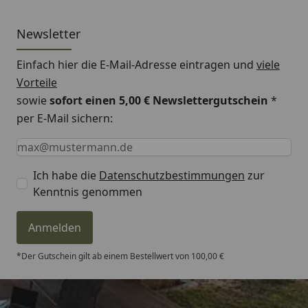
Newsletter
Einfach hier die E-Mail-Adresse eintragen und
viele
Vorteile
sowie
sofort einen 5,00 € Newslettergutschein
*
per E-Mail sichern:
Keine Eingabe erforderlich
Eingabe erforderlich
E-Mail *
Ich habe die
Datenschutzbestimmungen
zur
Kenntnis genommen
Anmelden
*Der Gutschein gilt ab einem Bestellwert von 100,00 €