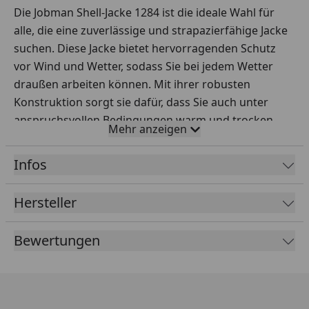
Die Jobman Shell-Jacke 1284 ist die ideale Wahl für
alle, die eine zuverlässige und strapazierfähige Jacke
suchen. Diese Jacke bietet hervorragenden Schutz
vor Wind und Wetter, sodass Sie bei jedem Wetter
draußen arbeiten können. Mit ihrer robusten
Konstruktion sorgt sie dafür, dass Sie auch unter
anspruchsvollen Bedingungen warm und trocken
Mehr anzeigen
bleiben. Die Shell-Jacke verfügt über mehrere
praktische Taschen, in denen Sie Ihre wichtigsten
Infos
Utensilien sicher verstauen können.
Dank des durchdachten Designs bietet diese Jacke
Hersteller
nicht nur Funktionalität, sondern auch Komfort. Der
verstellbare Saum und die Ärmelbündchen
Bewertungen
ermöglichen eine individuelle Anpassung für
optimalen Sitz. Ein hoher Kragen schützt zusätzlich
vor Kälte und Wind. Die atmungsaktive Membran
sorgt dafür, dass Feuchtigkeit nach außen