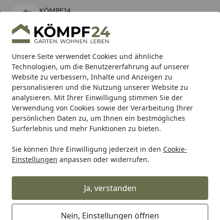
KÖMPF24
Öffnen
Banner schließen
KÖMPF24
kostenlos - Im App Store
Alle Produkte
Mein Konto
Wunschl
Eink
Unsere Seite verwendet Cookies und ähnliche
Technologien, um die Benutzererfahrung auf unserer
Hotline
4,81
/ 5
Suchen
Website zu verbessern, Inhalte und Anzeigen zu
personalisieren und die Nutzung unserer Website zu
analysieren. Mit Ihrer Einwilligung stimmen Sie der
Karibu Pools inkl. gratis Sandfilteranlage & Pool-
Verwendung von Cookies sowie der Verarbeitung Ihrer
Starterset (Gesamtwert bis 468,99€)
persönlichen Daten zu, um Ihnen ein bestmögliches
Surferlebnis und mehr Funktionen zu bieten.
Sie können Ihre Einwilligung jederzeit in den
Cookie-
Arbeitskleidung
Arbeitsjacken
Jobman Shell-Jacke 1284
Einstellungen
anpassen oder widerrufen.
Startseite
Jobman Shell-Jacke 1284
Ja, verstanden
Nein, Einstellungen öffnen