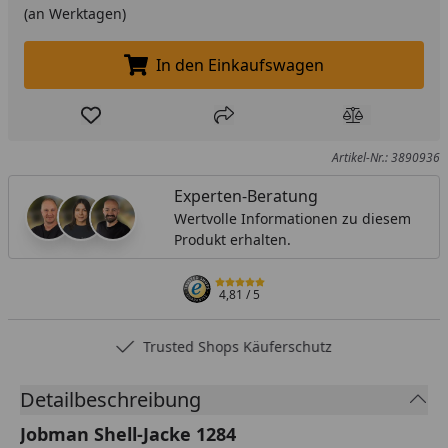
(an Werktagen)
In den Einkaufswagen
In den Einkaufswagen legen
Produkt zur Wunschliste hinzufügen
Teilen
Produkt Ver
Artikel-Nr.: 3890936
Experten-Beratung
Wertvolle Informationen zu diesem
Produkt erhalten.
4,81
/ 5
Trusted Shops Käuferschutz
Detailbeschreibung
Jobman Shell-Jacke 1284