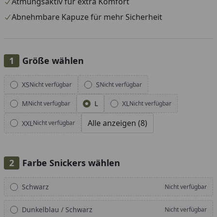
Atmungsaktiv für extra Komfort
Abnehmbare Kapuze für mehr Sicherheit
Größe wählen
Alle anzeigen (8)
XS
S
Nicht verfügbar
Nicht verfügbar
M
L
XL
Nicht verfügbar
Nicht verfügbar
Alle anzeigen (8)
XXL
Nicht verfügbar
Farbe Snickers wählen
Alle anzeigen (3)
Schwarz
Nicht verfügbar
Dunkelblau / Schwarz
Nicht verfügbar