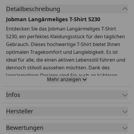
Detailbeschreibung
Jobman Langärmeliges T-Shirt 5230
Entdecken Sie das Jobman Langärmeliges T-Shirt
5230, ein perfektes Kleidungsstück für den täglichen
Gebrauch. Dieses hochwertige T-Shirt bietet Ihnen
optimalen Tragekomfort und Langlebigkeit. Es ist
ideal für alle, die einen aktiven Lebensstil führen und
dennoch stilvoll aussehen möchten. Dank des
langärmeligen Designs sind Sie auch an kühleren
Mehr anzeigen
Tagen bestens geschützt.
Das Jobman Langarm-T-Shirt zeichnet sich durch
Infos
seine hervorragende Passform aus, die Ihnen volle
Bewegungsfreiheit ermöglicht. Die Verarbeitung ist
Hersteller
erstklassig, sodass Sie lange Freude an diesem
Kleidungsstück haben werden. Das Material fühlt sich
Bewertungen
angenehm auf der Haut an und sorgt für ein