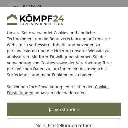
KÖMPF24
Öffnen
Banner schließen
KÖMPF24
kostenlos - Im App Store
Alle Produkte
Mein Konto
Wunschl
Eink
Unsere Seite verwendet Cookies und ähnliche
Technologien, um die Benutzererfahrung auf unserer
Hotline
4,81
/ 5
Suchen
Website zu verbessern, Inhalte und Anzeigen zu
personalisieren und die Nutzung unserer Website zu
analysieren. Mit Ihrer Einwilligung stimmen Sie der
Karibu Pools inkl. gratis Sandfilteranlage & Pool-
Verwendung von Cookies sowie der Verarbeitung Ihrer
Starterset (Gesamtwert bis 468,99€)
persönlichen Daten zu, um Ihnen ein bestmögliches
Surferlebnis und mehr Funktionen zu bieten.
Sie können Ihre Einwilligung jederzeit in den
Cookie-
Arbeitskleidung
Oberbekleidung
Arbeits T-Shirts
Jobm
Einstellungen
anpassen oder widerrufen.
Startseite
Jobman Langärmeliges T-Shirt 5230
Ja, verstanden
Nein, Einstellungen öffnen