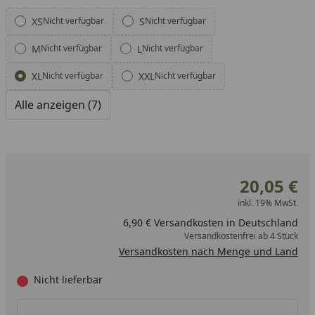
Alle anzeigen (7)
XS
S
Nicht verfügbar
Nicht verfügbar
M
L
Nicht verfügbar
Nicht verfügbar
XL
XXL
Nicht verfügbar
Nicht verfügbar
Alle anzeigen (7)
20,05 €
inkl. 19% MwSt.
6,90 € Versandkosten in Deutschland
Versandkostenfrei ab 4 Stück
Versandkosten nach Menge und Land
Nicht lieferbar