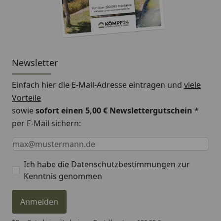
Newsletter
Einfach hier die E-Mail-Adresse eintragen und
viele
Vorteile
sowie
sofort einen 5,00 € Newslettergutschein
*
per E-Mail sichern:
Keine Eingabe erforderlich
Eingabe erforderlich
E-Mail *
Ich habe die
Datenschutzbestimmungen
zur
Kenntnis genommen
Anmelden