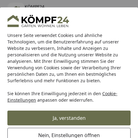
KÖMPF24
Öffnen
Banner schließen
KÖMPF24
kostenlos - Im App Store
Alle Produkte
Mein Konto
Wunschl
Eink
Unsere Seite verwendet Cookies und ähnliche
Technologien, um die Benutzererfahrung auf unserer
Hotline
4,81
/ 5
Suchen
Website zu verbessern, Inhalte und Anzeigen zu
personalisieren und die Nutzung unserer Website zu
analysieren. Mit Ihrer Einwilligung stimmen Sie der
Karibu Pools inkl. gratis Sandfilteranlage & Pool-
Verwendung von Cookies sowie der Verarbeitung Ihrer
Starterset (Gesamtwert bis 468,99€)
persönlichen Daten zu, um Ihnen ein bestmögliches
Surferlebnis und mehr Funktionen zu bieten.
Sie können Ihre Einwilligung jederzeit in den
Cookie-
Arbeitskleidung
Oberbekleidung
Arbeits T-Shirts
Jobm
Einstellungen
anpassen oder widerrufen.
Startseite
Jobman Damen T-Shirt 5265
Ja, verstanden
Nein, Einstellungen öffnen