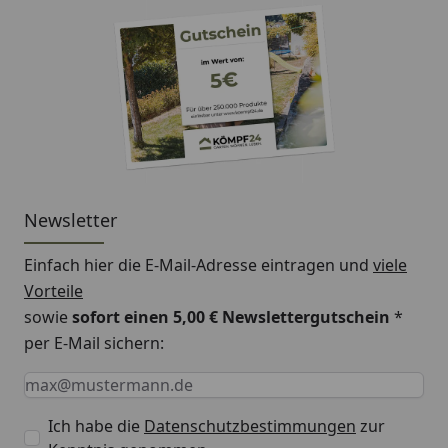
Newsletter
Einfach hier die E-Mail-Adresse eintragen und
viele
Vorteile
sowie
sofort einen 5,00 € Newslettergutschein
*
per E-Mail sichern:
Keine Eingabe erforderlich
Eingabe erforderlich
E-Mail *
Ich habe die
Datenschutzbestimmungen
zur