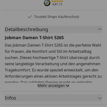
4,81
/ 5
Trusted Shops Käuferschutz
Detailbeschreibung
Jobman Damen T-Shirt 5265
Das Jobman Damen T-Shirt 5265 ist die perfekte Wahl
für Frauen, die Komfort und Stil im Arbeitsalltag
suchen. Dieses hochwertige T-Shirt überzeugt durch
seine langlebige Verarbeitung und den angenehmen
Tragekomfort. Es wurde speziell entwickelt, um den
Anforderungen eines aktiven Arbeitstages gerecht zu
werden. Das schlichte Design macht es vielseitig
Mehr anzeigen
kombinierbar mit verschiedenen Outfits.
Dank der hochwertigen Materialien bleibt das Shirt
Infos
auch nach vielen Waschgängen in Form und Farbe