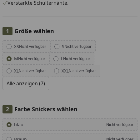
Verstärkte Schulternähte.
Größe wählen
Alle anzeigen (7)
XS
S
Nicht verfügbar
Nicht verfügbar
M
L
Nicht verfügbar
Nicht verfügbar
XL
XXL
Nicht verfügbar
Nicht verfügbar
Alle anzeigen (7)
Farbe Snickers wählen
Alle anzeigen (10)
blau
Nicht verfügbar
Braun
Nicht verfügbar